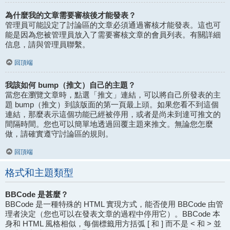
為什麼我的文章需要審核後才能發表？
管理員可能設定了討論區的文章必須通過審核才能發表。這也可
能是因為您被管理員放入了需要審核文章的會員列表。有關詳細
信息，請與管理員聯繫。
回頂端
我該如何 bump（推文）自己的主題？
當您在瀏覽文章時，點選「推文」連結，可以將自己所發表的主
題 bump（推文）到該版面的第一頁最上頭。如果您看不到這個
連結，那麼表示這個功能已經被停用，或者是尚未到達可推文的
間隔時間。您也可以簡單地透過回覆主題來推文。無論您怎麼
做，請確實遵守討論區的規則。
回頂端
格式和主題類型
BBCode 是甚麼？
BBCode 是一種特殊的 HTML 實現方式，能否使用 BBCode 由管
理者決定（您也可以在發表文章的過程中停用它）。BBCode 本
身和 HTML 風格相似，每個標籤用方括弧 [ 和 ] 而不是 < 和 > 並