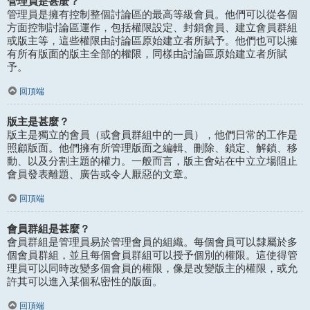
管理員是甚麼？
管理員是擁有控制整個討論區的最高等級會員。他們可以從各個
方面控制討論區運作，包括權限設定、封鎖會員、建立會員群組
或版主等，這些權限由討論區原始建立者所賦予。他們也可以擁
有所有版面的版主全部的權限，同樣由討論區原始建立者所賦
予。
回頂端
版主是甚麼？
版主是獨立的會員（或會員群組中的一員），他們日常的工作是
照顧版面。他們擁有所管理版面之編輯、刪除、鎖定、解鎖、移
動、以及分割主題的權力。一般而言，版主會站在中立立場阻止
會員發表離題、廣告或令人厭惡的文章。
回頂端
會員群組是甚麼？
會員群組是管理員易於管理會員的組織。每個會員可以隸屬於多
個會員群組，並且每個會員群組可以授予個別的權限。這使得管
理員可以同時改變多個會員的權限，像是改變版主的權限，或允
許其可以進入某個私密性的版面。
回頂端