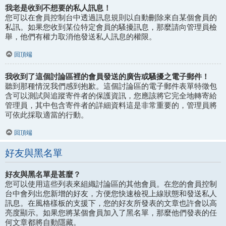
我老是收到不想要的私人訊息！
您可以在會員控制台中透過訊息規則以自動刪除來自某個會員的
私訊。如果您收到某位特定會員的騷擾訊息，那麼請向管理員檢
舉，他們有權力取消他發送私人訊息的權限。
回頂端
我收到了這個討論區裡的會員發送的廣告或騷擾之電子郵件！
聽到那種情況我們感到抱歉。這個討論區的電子郵件表單特徵包
含可以測試與追蹤寄件者的保護資訊，您應該將它完全地轉寄給
管理員，其中包含寄件者的詳細資料這是非常重要的，管理員將
可依此採取適當的行動。
回頂端
好友與黑名單
好友與黑名單是甚麼？
您可以使用這些列表來組織討論區的其他會員。在您的會員控制
台中會列出您新增的好友，方便您快速檢視上線狀態和發送私人
訊息。在風格樣板的支援下，您的好友所發表的文章也許會以高
亮度顯示。如果您將某個會員加入了黑名單，那麼他們發表的任
何文章都將自動隱藏。