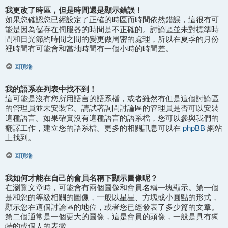
我更改了時區，但是時間還是顯示錯誤！
如果您確認您已經設定了正確的時區而時間依然錯誤，這很有可
能是因為儲存在伺服器的時間是不正確的。討論區並未對標準時
間和日光節約時間之間的變更做周密的處理，所以在夏季的月份
裡時間有可能會和當地時間有一個小時的時間差。
回頂端
我的語系在列表中找不到！
這可能是沒有您所用語言的語系檔，或者雖然有但是這個討論區
的管理員並未安裝它。請試著詢問討論區的管理員是否可以安裝
這種語言。如果確實沒有這種語言的語系檔，您可以參與我們的
phpBB
翻譯工作，建立您的語系檔。更多的相關訊息可以在
網站
上找到。
回頂端
我如何才能在自己的會員名稱下顯示圖像呢？
在瀏覽文章時，可能會有兩個圖像和會員名稱一塊顯示。第一個
是和您的等級相關的圖像，一般以星星、方塊或小圓點的形式，
顯示您在這個討論區的地位，或者您已經發表了多少篇的文章。
第二個通常是一個更大的圖像，這是會員的頭像，一般是具有獨
特的或個人的表徵。