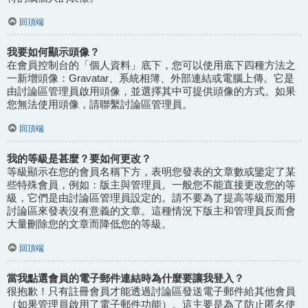
回頂端
我要如何顯示頭像？
在會員控制台的「個人資料」底下，您可以使用底下四種方法之
一新增頭像：Gravatar、系統相簿、外部連結或電腦上傳。它是
由討論區管理員啟用頭像，並選擇其中可提供頭像的方式。如果
您無法使用頭像，請聯繫討論區管理員。
回頂端
我的等級是甚麼？要如何更改？
等級顯示在您的會員名稱下方，表明您發表的文章數或鑒定了某
些特殊會員，例如：版主與管理員。一般您不能直接更改您的等
級，它們是由討論區管理員設定的。請不要為了提高等級而濫用
討論區來發表沒有意義的文章。這種情況下版主和管理員反而會
大量刪除您的文章而降低您的等級。
回頂端
當我點選會員的電子郵件連結時為什麼要讓我登入？
很抱歉！只有註冊會員才能透過討論區發送電子郵件給其他會員
（如果管理員啟用了電子郵件功能）。這主要是為了防止匿名使