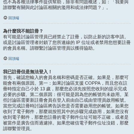
也不為各種法律事件提供幫助，除非有問題概述，如：「我要與
誰聯繫有關與此討論區相關的濫用和或法律問題？」。
回頂端
為什麼我不能註冊？
有可能是討論區管理員已經禁止了註冊，以防止新的訪客申請。
或是討論區管理者封鎖了您所連線的 IP 位址或者禁用您想要註冊
的會員名稱。請聯繫討論區管理員以獲得協助。
回頂端
我已註冊但是無法登入！
首先，確認您輸入的會員名稱和密碼是否正確。如果是，那麼可
能會有兩個原因。第一：如果討論區支援 COPPA，而且您在註
冊時指定自己小於 13 歲，那麼您必須先按照您收到的提示完成
必要的步驟。第二個原因：很可能是因為您的帳號尚未啟用。某
些討論區需要新註冊會員在登入前由自己或由管理員啟用帳號。
當您完成註冊時討論區將告訴您是否需要啟用您的帳號。如果您
收到了電子郵件，那麼就按照其中的步驟完成啟用，如果您沒有
收到電子郵件，那麼您註冊的電子郵件位址可能不正確，或者是
被當作是廣告信而過濾掉。如果您確信電子郵件位址沒錯，那麼
請聯繫管理員。