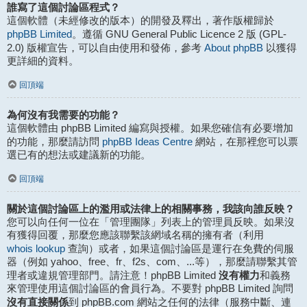
誰寫了這個討論區程式？
這個軟體（未經修改的版本）的開發及釋出，著作版權歸於
phpBB Limited
。遵循 GNU General Public Licence 2 版 (GPL-
About phpBB
2.0) 版權宣告，可以自由使用和發佈，參考
以獲得
更詳細的資料。
回頂端
為何沒有我需要的功能？
這個軟體由 phpBB Limited 編寫與授權。如果您確信有必要增加
phpBB Ideas Centre
的功能，那麼請訪問
網站，在那裡您可以票
選已有的想法或建議新的功能。
回頂端
關於這個討論區上的濫用或法律上的相關事務，我該向誰反映？
您可以向任何一位在「管理團隊」列表上的管理員反映。如果沒
有獲得回覆，那麼您應該聯繫該網域名稱的擁有者（利用
whois lookup
查詢）或者，如果這個討論區是運行在免費的伺服
器（例如 yahoo、free、fr、f2s、com、...等），那麼請聯繫其管
沒有權力
理者或違規管理部門。請注意！phpBB Limited
和義務
來管理使用這個討論區的會員行為。不要對 phpBB Limited 詢問
沒有直接關係
到 phpBB.com 網站之任何的法律（服務中斷、連