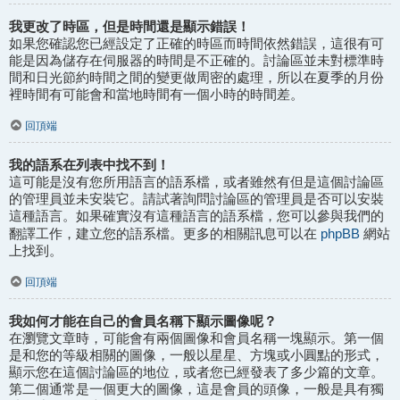
我更改了時區，但是時間還是顯示錯誤！
如果您確認您已經設定了正確的時區而時間依然錯誤，這很有可
能是因為儲存在伺服器的時間是不正確的。討論區並未對標準時
間和日光節約時間之間的變更做周密的處理，所以在夏季的月份
裡時間有可能會和當地時間有一個小時的時間差。
回頂端
我的語系在列表中找不到！
這可能是沒有您所用語言的語系檔，或者雖然有但是這個討論區
的管理員並未安裝它。請試著詢問討論區的管理員是否可以安裝
這種語言。如果確實沒有這種語言的語系檔，您可以參與我們的
phpBB
翻譯工作，建立您的語系檔。更多的相關訊息可以在
網站
上找到。
回頂端
我如何才能在自己的會員名稱下顯示圖像呢？
在瀏覽文章時，可能會有兩個圖像和會員名稱一塊顯示。第一個
是和您的等級相關的圖像，一般以星星、方塊或小圓點的形式，
顯示您在這個討論區的地位，或者您已經發表了多少篇的文章。
第二個通常是一個更大的圖像，這是會員的頭像，一般是具有獨