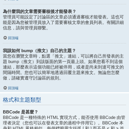
為什麼我的文章需要審核後才能發表？
管理員可能設定了討論區的文章必須通過審核才能發表。這也可
能是因為您被管理員放入了需要審核文章的會員列表。有關詳細
信息，請與管理員聯繫。
回頂端
我該如何 bump（推文）自己的主題？
當您在瀏覽文章時，點選「推文」連結，可以將自己所發表的主
題 bump（推文）到該版面的第一頁最上頭。如果您看不到這個
連結，那麼表示這個功能已經被停用，或者是尚未到達可推文的
間隔時間。您也可以簡單地透過回覆主題來推文。無論您怎麼
做，請確實遵守討論區的規則。
回頂端
格式和主題類型
BBCode 是甚麼？
BBCode 是一種特殊的 HTML 實現方式，能否使用 BBCode 由管
理者決定（您也可以在發表文章的過程中停用它）。BBCode 本
身和 HTML 風格相似，每個標籤用方括弧 [ 和 ] 而不是 < 和 > 並