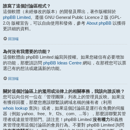
誰寫了這個討論區程式？
這個軟體（未經修改的版本）的開發及釋出，著作版權歸於
phpBB Limited
。遵循 GNU General Public Licence 2 版 (GPL-
About phpBB
2.0) 版權宣告，可以自由使用和發佈，參考
以獲得
更詳細的資料。
回頂端
為何沒有我需要的功能？
這個軟體由 phpBB Limited 編寫與授權。如果您確信有必要增加
phpBB Ideas Centre
的功能，那麼請訪問
網站，在那裡您可以票
選已有的想法或建議新的功能。
回頂端
關於這個討論區上的濫用或法律上的相關事務，我該向誰反映？
您可以向任何一位在「管理團隊」列表上的管理員反映。如果沒
有獲得回覆，那麼您應該聯繫該網域名稱的擁有者（利用
whois lookup
查詢）或者，如果這個討論區是運行在免費的伺服
器（例如 yahoo、free、fr、f2s、com、...等），那麼請聯繫其管
沒有權力
理者或違規管理部門。請注意！phpBB Limited
和義務
來管理使用這個討論區的會員行為。不要對 phpBB Limited 詢問