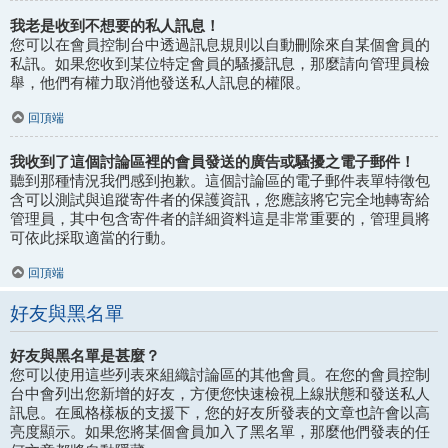
我老是收到不想要的私人訊息！
您可以在會員控制台中透過訊息規則以自動刪除來自某個會員的
私訊。如果您收到某位特定會員的騷擾訊息，那麼請向管理員檢
舉，他們有權力取消他發送私人訊息的權限。
回頂端
我收到了這個討論區裡的會員發送的廣告或騷擾之電子郵件！
聽到那種情況我們感到抱歉。這個討論區的電子郵件表單特徵包
含可以測試與追蹤寄件者的保護資訊，您應該將它完全地轉寄給
管理員，其中包含寄件者的詳細資料這是非常重要的，管理員將
可依此採取適當的行動。
回頂端
好友與黑名單
好友與黑名單是甚麼？
您可以使用這些列表來組織討論區的其他會員。在您的會員控制
台中會列出您新增的好友，方便您快速檢視上線狀態和發送私人
訊息。在風格樣板的支援下，您的好友所發表的文章也許會以高
亮度顯示。如果您將某個會員加入了黑名單，那麼他們發表的任