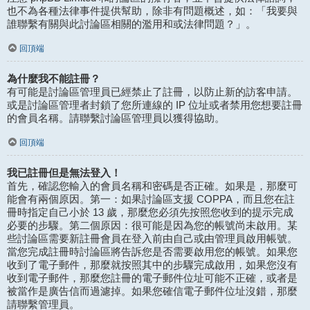
也不為各種法律事件提供幫助，除非有問題概述，如：「我要與
誰聯繫有關與此討論區相關的濫用和或法律問題？」。
回頂端
為什麼我不能註冊？
有可能是討論區管理員已經禁止了註冊，以防止新的訪客申請。
或是討論區管理者封鎖了您所連線的 IP 位址或者禁用您想要註冊
的會員名稱。請聯繫討論區管理員以獲得協助。
回頂端
我已註冊但是無法登入！
首先，確認您輸入的會員名稱和密碼是否正確。如果是，那麼可
能會有兩個原因。第一：如果討論區支援 COPPA，而且您在註
冊時指定自己小於 13 歲，那麼您必須先按照您收到的提示完成
必要的步驟。第二個原因：很可能是因為您的帳號尚未啟用。某
些討論區需要新註冊會員在登入前由自己或由管理員啟用帳號。
當您完成註冊時討論區將告訴您是否需要啟用您的帳號。如果您
收到了電子郵件，那麼就按照其中的步驟完成啟用，如果您沒有
收到電子郵件，那麼您註冊的電子郵件位址可能不正確，或者是
被當作是廣告信而過濾掉。如果您確信電子郵件位址沒錯，那麼
請聯繫管理員。