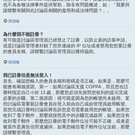
也不為各種法律事件提供幫助，除非有問題概述，如：「我要與
誰聯繫有關與此討論區相關的濫用和或法律問題？」。
回頂端
為什麼我不能註冊？
有可能是討論區管理員已經禁止了註冊，以防止新的訪客申請。
或是討論區管理者封鎖了您所連線的 IP 位址或者禁用您想要註冊
的會員名稱。請聯繫討論區管理員以獲得協助。
回頂端
我已註冊但是無法登入！
首先，確認您輸入的會員名稱和密碼是否正確。如果是，那麼可
能會有兩個原因。第一：如果討論區支援 COPPA，而且您在註
冊時指定自己小於 13 歲，那麼您必須先按照您收到的提示完成
必要的步驟。第二個原因：很可能是因為您的帳號尚未啟用。某
些討論區需要新註冊會員在登入前由自己或由管理員啟用帳號。
當您完成註冊時討論區將告訴您是否需要啟用您的帳號。如果您
收到了電子郵件，那麼就按照其中的步驟完成啟用，如果您沒有
收到電子郵件，那麼您註冊的電子郵件位址可能不正確，或者是
被當作是廣告信而過濾掉。如果您確信電子郵件位址沒錯，那麼
請聯繫管理員。