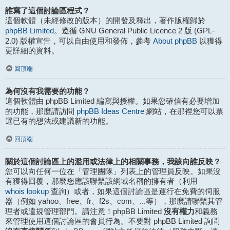
誰寫了這個討論區程式？
這個軟體（未經修改的版本）的開發及釋出，著作版權歸於
phpBB Limited
。遵循 GNU General Public Licence 2 版 (GPL-
About phpBB
2.0) 版權宣告，可以自由使用和發佈，參考
以獲得
更詳細的資料。
回頂端
為何沒有我需要的功能？
這個軟體由 phpBB Limited 編寫與授權。如果您確信有必要增加
phpBB Ideas Centre
的功能，那麼請訪問
網站，在那裡您可以票
選已有的想法或建議新的功能。
回頂端
關於這個討論區上的濫用或法律上的相關事務，我該向誰反映？
您可以向任何一位在「管理團隊」列表上的管理員反映。如果沒
有獲得回覆，那麼您應該聯繫該網域名稱的擁有者（利用
whois lookup
查詢）或者，如果這個討論區是運行在免費的伺服
器（例如 yahoo、free、fr、f2s、com、...等），那麼請聯繫其管
沒有權力
理者或違規管理部門。請注意！phpBB Limited
和義務
來管理使用這個討論區的會員行為。不要對 phpBB Limited 詢問