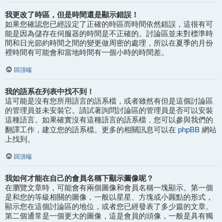
我更改了時區，但是時間還是顯示錯誤！
如果您確認您已經設定了正確的時區而時間依然錯誤，這很有可
能是因為儲存在伺服器的時間是不正確的。討論區並未對標準時
間和日光節約時間之間的變更做周密的處理，所以在夏季的月份
裡時間有可能會和當地時間有一個小時的時間差。
回頂端
我的語系在列表中找不到！
這可能是沒有您所用語言的語系檔，或者雖然有但是這個討論區
的管理員並未安裝它。請試著詢問討論區的管理員是否可以安裝
這種語言。如果確實沒有這種語言的語系檔，您可以參與我們的
phpBB
翻譯工作，建立您的語系檔。更多的相關訊息可以在
網站
上找到。
回頂端
我如何才能在自己的會員名稱下顯示圖像呢？
在瀏覽文章時，可能會有兩個圖像和會員名稱一塊顯示。第一個
是和您的等級相關的圖像，一般以星星、方塊或小圓點的形式，
顯示您在這個討論區的地位，或者您已經發表了多少篇的文章。
第二個通常是一個更大的圖像，這是會員的頭像，一般是具有獨