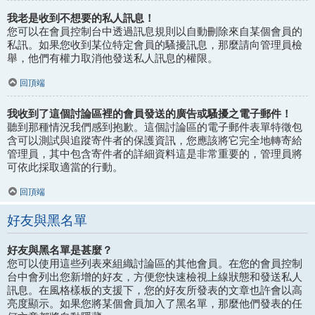
我老是收到不想要的私人訊息！
您可以在會員控制台中透過訊息規則以自動刪除來自某個會員的
私訊。如果您收到某位特定會員的騷擾訊息，那麼請向管理員檢
舉，他們有權力取消他發送私人訊息的權限。
回頂端
我收到了這個討論區裡的會員發送的廣告或騷擾之電子郵件！
聽到那種情況我們感到抱歉。這個討論區的電子郵件表單特徵包
含可以測試與追蹤寄件者的保護資訊，您應該將它完全地轉寄給
管理員，其中包含寄件者的詳細資料這是非常重要的，管理員將
可依此採取適當的行動。
回頂端
好友與黑名單
好友與黑名單是甚麼？
您可以使用這些列表來組織討論區的其他會員。在您的會員控制
台中會列出您新增的好友，方便您快速檢視上線狀態和發送私人
訊息。在風格樣板的支援下，您的好友所發表的文章也許會以高
亮度顯示。如果您將某個會員加入了黑名單，那麼他們發表的任