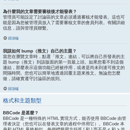
為什麼我的文章需要審核後才能發表？
管理員可能設定了討論區的文章必須通過審核才能發表。這也可
能是因為您被管理員放入了需要審核文章的會員列表。有關詳細
信息，請與管理員聯繫。
回頂端
我該如何 bump（推文）自己的主題？
當您在瀏覽文章時，點選「推文」連結，可以將自己所發表的主
題 bump（推文）到該版面的第一頁最上頭。如果您看不到這個
連結，那麼表示這個功能已經被停用，或者是尚未到達可推文的
間隔時間。您也可以簡單地透過回覆主題來推文。無論您怎麼
做，請確實遵守討論區的規則。
回頂端
格式和主題類型
BBCode 是甚麼？
BBCode 是一種特殊的 HTML 實現方式，能否使用 BBCode 由管
理者決定（您也可以在發表文章的過程中停用它）。BBCode 本
身和 HTML 風格相似，每個標籤用方括弧 [ 和 ] 而不是 < 和 > 並