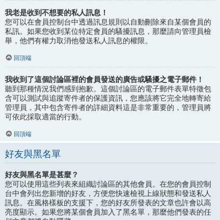
我老是收到不想要的私人訊息！
您可以在會員控制台中透過訊息規則以自動刪除來自某個會員的
私訊。如果您收到某位特定會員的騷擾訊息，那麼請向管理員檢
舉，他們有權力取消他發送私人訊息的權限。
回頂端
我收到了這個討論區裡的會員發送的廣告或騷擾之電子郵件！
聽到那種情況我們感到抱歉。這個討論區的電子郵件表單特徵包
含可以測試與追蹤寄件者的保護資訊，您應該將它完全地轉寄給
管理員，其中包含寄件者的詳細資料這是非常重要的，管理員將
可依此採取適當的行動。
回頂端
好友與黑名單
好友與黑名單是甚麼？
您可以使用這些列表來組織討論區的其他會員。在您的會員控制
台中會列出您新增的好友，方便您快速檢視上線狀態和發送私人
訊息。在風格樣板的支援下，您的好友所發表的文章也許會以高
亮度顯示。如果您將某個會員加入了黑名單，那麼他們發表的任