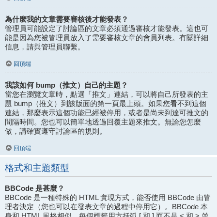
為什麼我的文章需要審核後才能發表？
管理員可能設定了討論區的文章必須通過審核才能發表。這也可
能是因為您被管理員放入了需要審核文章的會員列表。有關詳細
信息，請與管理員聯繫。
回頂端
我該如何 bump（推文）自己的主題？
當您在瀏覽文章時，點選「推文」連結，可以將自己所發表的主
題 bump（推文）到該版面的第一頁最上頭。如果您看不到這個
連結，那麼表示這個功能已經被停用，或者是尚未到達可推文的
間隔時間。您也可以簡單地透過回覆主題來推文。無論您怎麼
做，請確實遵守討論區的規則。
回頂端
格式和主題類型
BBCode 是甚麼？
BBCode 是一種特殊的 HTML 實現方式，能否使用 BBCode 由管
理者決定（您也可以在發表文章的過程中停用它）。BBCode 本
身和 HTML 風格相似，每個標籤用方括弧 [ 和 ] 而不是 < 和 > 並