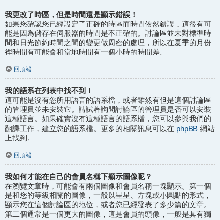
我更改了時區，但是時間還是顯示錯誤！
如果您確認您已經設定了正確的時區而時間依然錯誤，這很有可
能是因為儲存在伺服器的時間是不正確的。討論區並未對標準時
間和日光節約時間之間的變更做周密的處理，所以在夏季的月份
裡時間有可能會和當地時間有一個小時的時間差。
回頂端
我的語系在列表中找不到！
這可能是沒有您所用語言的語系檔，或者雖然有但是這個討論區
的管理員並未安裝它。請試著詢問討論區的管理員是否可以安裝
這種語言。如果確實沒有這種語言的語系檔，您可以參與我們的
phpBB
翻譯工作，建立您的語系檔。更多的相關訊息可以在
網站
上找到。
回頂端
我如何才能在自己的會員名稱下顯示圖像呢？
在瀏覽文章時，可能會有兩個圖像和會員名稱一塊顯示。第一個
是和您的等級相關的圖像，一般以星星、方塊或小圓點的形式，
顯示您在這個討論區的地位，或者您已經發表了多少篇的文章。
第二個通常是一個更大的圖像，這是會員的頭像，一般是具有獨