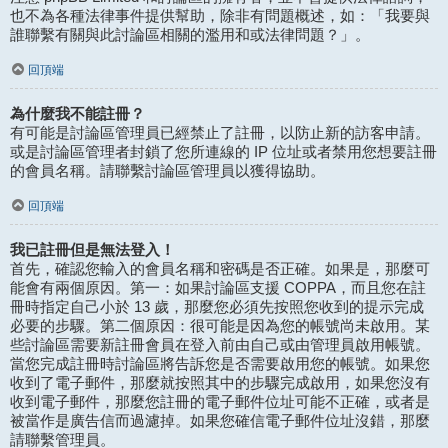
也不為各種法律事件提供幫助，除非有問題概述，如：「我要與
誰聯繫有關與此討論區相關的濫用和或法律問題？」。
回頂端
為什麼我不能註冊？
有可能是討論區管理員已經禁止了註冊，以防止新的訪客申請。
或是討論區管理者封鎖了您所連線的 IP 位址或者禁用您想要註冊
的會員名稱。請聯繫討論區管理員以獲得協助。
回頂端
我已註冊但是無法登入！
首先，確認您輸入的會員名稱和密碼是否正確。如果是，那麼可
能會有兩個原因。第一：如果討論區支援 COPPA，而且您在註
冊時指定自己小於 13 歲，那麼您必須先按照您收到的提示完成
必要的步驟。第二個原因：很可能是因為您的帳號尚未啟用。某
些討論區需要新註冊會員在登入前由自己或由管理員啟用帳號。
當您完成註冊時討論區將告訴您是否需要啟用您的帳號。如果您
收到了電子郵件，那麼就按照其中的步驟完成啟用，如果您沒有
收到電子郵件，那麼您註冊的電子郵件位址可能不正確，或者是
被當作是廣告信而過濾掉。如果您確信電子郵件位址沒錯，那麼
請聯繫管理員。