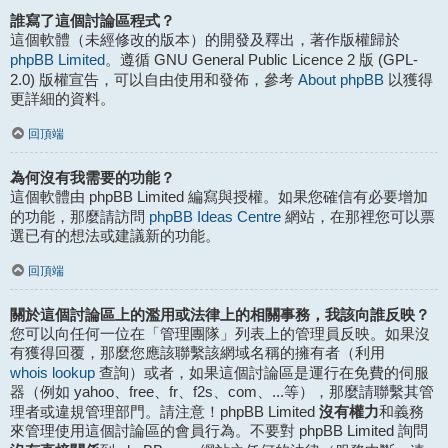
誰寫了這個討論區程式？
這個軟體（未經修改的版本）的開發及釋出，著作版權歸於
phpBB Limited
。遵循 GNU General Public Licence 2 版 (GPL-
About phpBB
2.0) 版權宣告，可以自由使用和發佈，參考
以獲得
更詳細的資料。
回頂端
為何沒有我需要的功能？
這個軟體由 phpBB Limited 編寫與授權。如果您確信有必要增加
phpBB Ideas Centre
的功能，那麼請訪問
網站，在那裡您可以票
選已有的想法或建議新的功能。
回頂端
關於這個討論區上的濫用或法律上的相關事務，我該向誰反映？
您可以向任何一位在「管理團隊」列表上的管理員反映。如果沒
有獲得回覆，那麼您應該聯繫該網域名稱的擁有者（利用
whois lookup
查詢）或者，如果這個討論區是運行在免費的伺服
器（例如 yahoo、free、fr、f2s、com、...等），那麼請聯繫其管
沒有權力
理者或違規管理部門。請注意！phpBB Limited
和義務
來管理使用這個討論區的會員行為。不要對 phpBB Limited 詢問