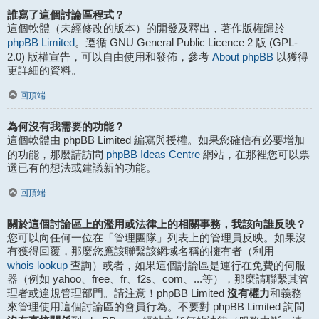
誰寫了這個討論區程式？
這個軟體（未經修改的版本）的開發及釋出，著作版權歸於
phpBB Limited
。遵循 GNU General Public Licence 2 版 (GPL-
About phpBB
2.0) 版權宣告，可以自由使用和發佈，參考
以獲得
更詳細的資料。
回頂端
為何沒有我需要的功能？
這個軟體由 phpBB Limited 編寫與授權。如果您確信有必要增加
phpBB Ideas Centre
的功能，那麼請訪問
網站，在那裡您可以票
選已有的想法或建議新的功能。
回頂端
關於這個討論區上的濫用或法律上的相關事務，我該向誰反映？
您可以向任何一位在「管理團隊」列表上的管理員反映。如果沒
有獲得回覆，那麼您應該聯繫該網域名稱的擁有者（利用
whois lookup
查詢）或者，如果這個討論區是運行在免費的伺服
器（例如 yahoo、free、fr、f2s、com、...等），那麼請聯繫其管
沒有權力
理者或違規管理部門。請注意！phpBB Limited
和義務
來管理使用這個討論區的會員行為。不要對 phpBB Limited 詢問