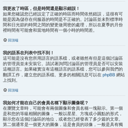
我更改了時區，但是時間還是顯示錯誤！
如果您確認您已經設定了正確的時區而時間依然錯誤，這很有可
能是因為儲存在伺服器的時間是不正確的。討論區並未對標準時
間和日光節約時間之間的變更做周密的處理，所以在夏季的月份
裡時間有可能會和當地時間有一個小時的時間差。
回頂端
我的語系在列表中找不到！
這可能是沒有您所用語言的語系檔，或者雖然有但是這個討論區
的管理員並未安裝它。請試著詢問討論區的管理員是否可以安裝
這種語言。如果確實沒有這種語言的語系檔，您可以參與我們的
phpBB
翻譯工作，建立您的語系檔。更多的相關訊息可以在
網站
上找到。
回頂端
我如何才能在自己的會員名稱下顯示圖像呢？
在瀏覽文章時，可能會有兩個圖像和會員名稱一塊顯示。第一個
是和您的等級相關的圖像，一般以星星、方塊或小圓點的形式，
顯示您在這個討論區的地位，或者您已經發表了多少篇的文章。
第二個通常是一個更大的圖像，這是會員的頭像，一般是具有獨