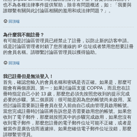
也不為各種法律事件提供幫助，除非有問題概述，如：「我要與
誰聯繫有關與此討論區相關的濫用和或法律問題？」。
回頂端
為什麼我不能註冊？
有可能是討論區管理員已經禁止了註冊，以防止新的訪客申請。
或是討論區管理者封鎖了您所連線的 IP 位址或者禁用您想要註冊
的會員名稱。請聯繫討論區管理員以獲得協助。
回頂端
我已註冊但是無法登入！
首先，確認您輸入的會員名稱和密碼是否正確。如果是，那麼可
能會有兩個原因。第一：如果討論區支援 COPPA，而且您在註
冊時指定自己小於 13 歲，那麼您必須先按照您收到的提示完成
必要的步驟。第二個原因：很可能是因為您的帳號尚未啟用。某
些討論區需要新註冊會員在登入前由自己或由管理員啟用帳號。
當您完成註冊時討論區將告訴您是否需要啟用您的帳號。如果您
收到了電子郵件，那麼就按照其中的步驟完成啟用，如果您沒有
收到電子郵件，那麼您註冊的電子郵件位址可能不正確，或者是
被當作是廣告信而過濾掉。如果您確信電子郵件位址沒錯，那麼
請聯繫管理員。