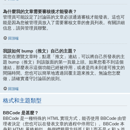
為什麼我的文章需要審核後才能發表？
管理員可能設定了討論區的文章必須通過審核才能發表。這也可
能是因為您被管理員放入了需要審核文章的會員列表。有關詳細
信息，請與管理員聯繫。
回頂端
我該如何 bump（推文）自己的主題？
當您在瀏覽文章時，點選「推文」連結，可以將自己所發表的主
題 bump（推文）到該版面的第一頁最上頭。如果您看不到這個
連結，那麼表示這個功能已經被停用，或者是尚未到達可推文的
間隔時間。您也可以簡單地透過回覆主題來推文。無論您怎麼
做，請確實遵守討論區的規則。
回頂端
格式和主題類型
BBCode 是甚麼？
BBCode 是一種特殊的 HTML 實現方式，能否使用 BBCode 由管
理者決定（您也可以在發表文章的過程中停用它）。BBCode 本
身和 HTML 風格相似，每個標籤用方括弧 [ 和 ] 而不是 < 和 > 並