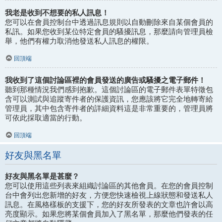
我老是收到不想要的私人訊息！
您可以在會員控制台中透過訊息規則以自動刪除來自某個會員的
私訊。如果您收到某位特定會員的騷擾訊息，那麼請向管理員檢
舉，他們有權力取消他發送私人訊息的權限。
回頂端
我收到了這個討論區裡的會員發送的廣告或騷擾之電子郵件！
聽到那種情況我們感到抱歉。這個討論區的電子郵件表單特徵包
含可以測試與追蹤寄件者的保護資訊，您應該將它完全地轉寄給
管理員，其中包含寄件者的詳細資料這是非常重要的，管理員將
可依此採取適當的行動。
回頂端
好友與黑名單
好友與黑名單是甚麼？
您可以使用這些列表來組織討論區的其他會員。在您的會員控制
台中會列出您新增的好友，方便您快速檢視上線狀態和發送私人
訊息。在風格樣板的支援下，您的好友所發表的文章也許會以高
亮度顯示。如果您將某個會員加入了黑名單，那麼他們發表的任