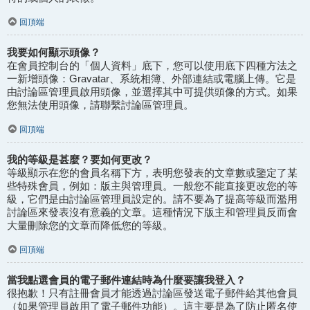
回頂端
我要如何顯示頭像？
在會員控制台的「個人資料」底下，您可以使用底下四種方法之
一新增頭像：Gravatar、系統相簿、外部連結或電腦上傳。它是
由討論區管理員啟用頭像，並選擇其中可提供頭像的方式。如果
您無法使用頭像，請聯繫討論區管理員。
回頂端
我的等級是甚麼？要如何更改？
等級顯示在您的會員名稱下方，表明您發表的文章數或鑒定了某
些特殊會員，例如：版主與管理員。一般您不能直接更改您的等
級，它們是由討論區管理員設定的。請不要為了提高等級而濫用
討論區來發表沒有意義的文章。這種情況下版主和管理員反而會
大量刪除您的文章而降低您的等級。
回頂端
當我點選會員的電子郵件連結時為什麼要讓我登入？
很抱歉！只有註冊會員才能透過討論區發送電子郵件給其他會員
（如果管理員啟用了電子郵件功能）。這主要是為了防止匿名使