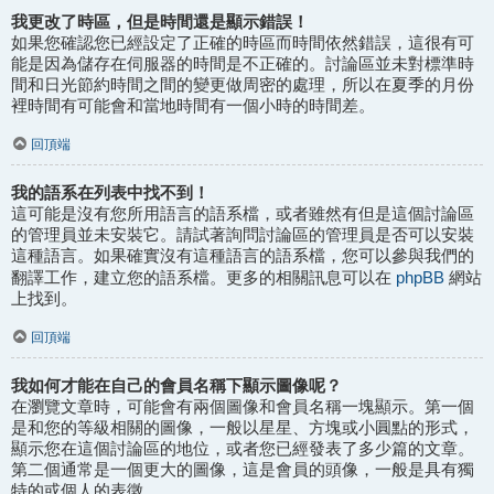
我更改了時區，但是時間還是顯示錯誤！
如果您確認您已經設定了正確的時區而時間依然錯誤，這很有可
能是因為儲存在伺服器的時間是不正確的。討論區並未對標準時
間和日光節約時間之間的變更做周密的處理，所以在夏季的月份
裡時間有可能會和當地時間有一個小時的時間差。
回頂端
我的語系在列表中找不到！
這可能是沒有您所用語言的語系檔，或者雖然有但是這個討論區
的管理員並未安裝它。請試著詢問討論區的管理員是否可以安裝
這種語言。如果確實沒有這種語言的語系檔，您可以參與我們的
phpBB
翻譯工作，建立您的語系檔。更多的相關訊息可以在
網站
上找到。
回頂端
我如何才能在自己的會員名稱下顯示圖像呢？
在瀏覽文章時，可能會有兩個圖像和會員名稱一塊顯示。第一個
是和您的等級相關的圖像，一般以星星、方塊或小圓點的形式，
顯示您在這個討論區的地位，或者您已經發表了多少篇的文章。
第二個通常是一個更大的圖像，這是會員的頭像，一般是具有獨
特的或個人的表徵。