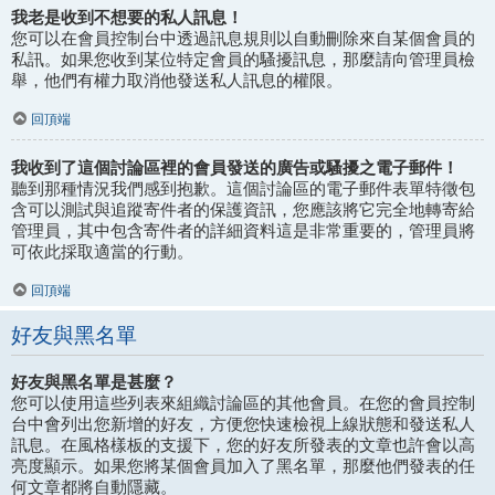
我老是收到不想要的私人訊息！
您可以在會員控制台中透過訊息規則以自動刪除來自某個會員的
私訊。如果您收到某位特定會員的騷擾訊息，那麼請向管理員檢
舉，他們有權力取消他發送私人訊息的權限。
回頂端
我收到了這個討論區裡的會員發送的廣告或騷擾之電子郵件！
聽到那種情況我們感到抱歉。這個討論區的電子郵件表單特徵包
含可以測試與追蹤寄件者的保護資訊，您應該將它完全地轉寄給
管理員，其中包含寄件者的詳細資料這是非常重要的，管理員將
可依此採取適當的行動。
回頂端
好友與黑名單
好友與黑名單是甚麼？
您可以使用這些列表來組織討論區的其他會員。在您的會員控制
台中會列出您新增的好友，方便您快速檢視上線狀態和發送私人
訊息。在風格樣板的支援下，您的好友所發表的文章也許會以高
亮度顯示。如果您將某個會員加入了黑名單，那麼他們發表的任
何文章都將自動隱藏。