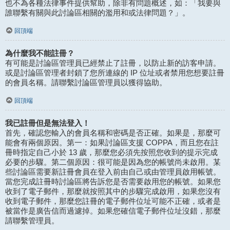
也不為各種法律事件提供幫助，除非有問題概述，如：「我要與
誰聯繫有關與此討論區相關的濫用和或法律問題？」。
回頂端
為什麼我不能註冊？
有可能是討論區管理員已經禁止了註冊，以防止新的訪客申請。
或是討論區管理者封鎖了您所連線的 IP 位址或者禁用您想要註冊
的會員名稱。請聯繫討論區管理員以獲得協助。
回頂端
我已註冊但是無法登入！
首先，確認您輸入的會員名稱和密碼是否正確。如果是，那麼可
能會有兩個原因。第一：如果討論區支援 COPPA，而且您在註
冊時指定自己小於 13 歲，那麼您必須先按照您收到的提示完成
必要的步驟。第二個原因：很可能是因為您的帳號尚未啟用。某
些討論區需要新註冊會員在登入前由自己或由管理員啟用帳號。
當您完成註冊時討論區將告訴您是否需要啟用您的帳號。如果您
收到了電子郵件，那麼就按照其中的步驟完成啟用，如果您沒有
收到電子郵件，那麼您註冊的電子郵件位址可能不正確，或者是
被當作是廣告信而過濾掉。如果您確信電子郵件位址沒錯，那麼
請聯繫管理員。