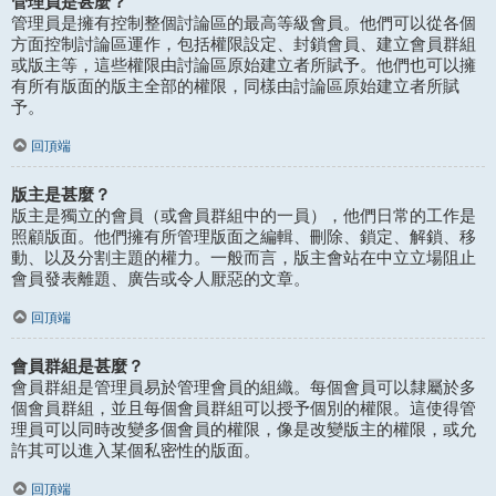
管理員是甚麼？
管理員是擁有控制整個討論區的最高等級會員。他們可以從各個
方面控制討論區運作，包括權限設定、封鎖會員、建立會員群組
或版主等，這些權限由討論區原始建立者所賦予。他們也可以擁
有所有版面的版主全部的權限，同樣由討論區原始建立者所賦
予。
回頂端
版主是甚麼？
版主是獨立的會員（或會員群組中的一員），他們日常的工作是
照顧版面。他們擁有所管理版面之編輯、刪除、鎖定、解鎖、移
動、以及分割主題的權力。一般而言，版主會站在中立立場阻止
會員發表離題、廣告或令人厭惡的文章。
回頂端
會員群組是甚麼？
會員群組是管理員易於管理會員的組織。每個會員可以隸屬於多
個會員群組，並且每個會員群組可以授予個別的權限。這使得管
理員可以同時改變多個會員的權限，像是改變版主的權限，或允
許其可以進入某個私密性的版面。
回頂端