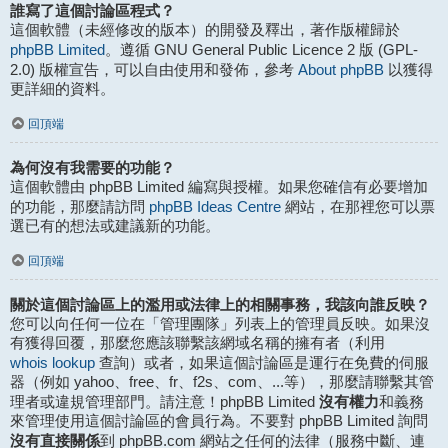
誰寫了這個討論區程式？
這個軟體（未經修改的版本）的開發及釋出，著作版權歸於
phpBB Limited
。遵循 GNU General Public Licence 2 版 (GPL-
About phpBB
2.0) 版權宣告，可以自由使用和發佈，參考
以獲得
更詳細的資料。
回頂端
為何沒有我需要的功能？
這個軟體由 phpBB Limited 編寫與授權。如果您確信有必要增加
phpBB Ideas Centre
的功能，那麼請訪問
網站，在那裡您可以票
選已有的想法或建議新的功能。
回頂端
關於這個討論區上的濫用或法律上的相關事務，我該向誰反映？
您可以向任何一位在「管理團隊」列表上的管理員反映。如果沒
有獲得回覆，那麼您應該聯繫該網域名稱的擁有者（利用
whois lookup
查詢）或者，如果這個討論區是運行在免費的伺服
器（例如 yahoo、free、fr、f2s、com、...等），那麼請聯繫其管
沒有權力
理者或違規管理部門。請注意！phpBB Limited
和義務
來管理使用這個討論區的會員行為。不要對 phpBB Limited 詢問
沒有直接關係
到 phpBB.com 網站之任何的法律（服務中斷、連