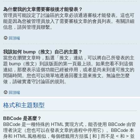
為什麼我的文章需要審核後才能發表？
管理員可能設定了討論區的文章必須通過審核才能發表。這也可
能是因為您被管理員放入了需要審核文章的會員列表。有關詳細
信息，請與管理員聯繫。
回頂端
我該如何 bump（推文）自己的主題？
當您在瀏覽文章時，點選「推文」連結，可以將自己所發表的主
題 bump（推文）到該版面的第一頁最上頭。如果您看不到這個
連結，那麼表示這個功能已經被停用，或者是尚未到達可推文的
間隔時間。您也可以簡單地透過回覆主題來推文。無論您怎麼
做，請確實遵守討論區的規則。
回頂端
格式和主題類型
BBCode 是甚麼？
BBCode 是一種特殊的 HTML 實現方式，能否使用 BBCode 由管
理者決定（您也可以在發表文章的過程中停用它）。BBCode 本
身和 HTML 風格相似，每個標籤用方括弧 [ 和 ] 而不是 < 和 > 並