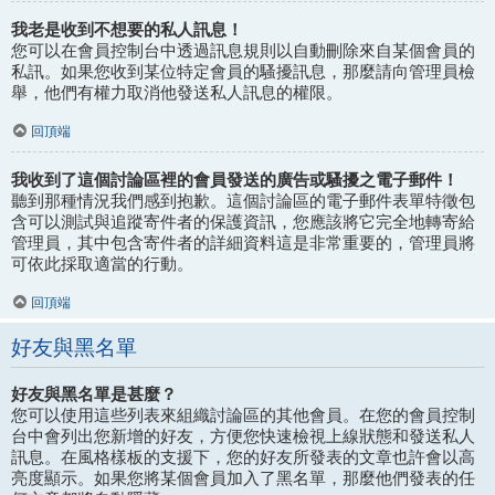
我老是收到不想要的私人訊息！
您可以在會員控制台中透過訊息規則以自動刪除來自某個會員的
私訊。如果您收到某位特定會員的騷擾訊息，那麼請向管理員檢
舉，他們有權力取消他發送私人訊息的權限。
回頂端
我收到了這個討論區裡的會員發送的廣告或騷擾之電子郵件！
聽到那種情況我們感到抱歉。這個討論區的電子郵件表單特徵包
含可以測試與追蹤寄件者的保護資訊，您應該將它完全地轉寄給
管理員，其中包含寄件者的詳細資料這是非常重要的，管理員將
可依此採取適當的行動。
回頂端
好友與黑名單
好友與黑名單是甚麼？
您可以使用這些列表來組織討論區的其他會員。在您的會員控制
台中會列出您新增的好友，方便您快速檢視上線狀態和發送私人
訊息。在風格樣板的支援下，您的好友所發表的文章也許會以高
亮度顯示。如果您將某個會員加入了黑名單，那麼他們發表的任