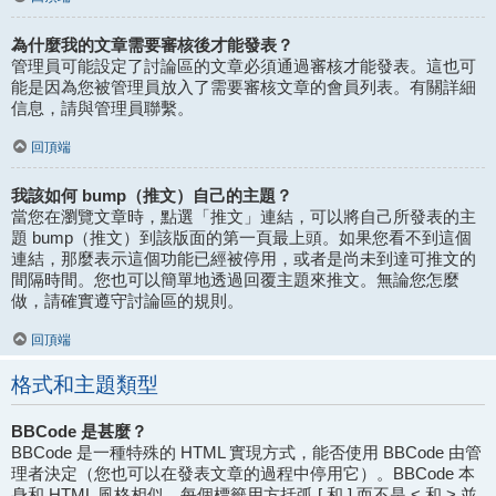
為什麼我的文章需要審核後才能發表？
管理員可能設定了討論區的文章必須通過審核才能發表。這也可
能是因為您被管理員放入了需要審核文章的會員列表。有關詳細
信息，請與管理員聯繫。
回頂端
我該如何 bump（推文）自己的主題？
當您在瀏覽文章時，點選「推文」連結，可以將自己所發表的主
題 bump（推文）到該版面的第一頁最上頭。如果您看不到這個
連結，那麼表示這個功能已經被停用，或者是尚未到達可推文的
間隔時間。您也可以簡單地透過回覆主題來推文。無論您怎麼
做，請確實遵守討論區的規則。
回頂端
格式和主題類型
BBCode 是甚麼？
BBCode 是一種特殊的 HTML 實現方式，能否使用 BBCode 由管
理者決定（您也可以在發表文章的過程中停用它）。BBCode 本
身和 HTML 風格相似，每個標籤用方括弧 [ 和 ] 而不是 < 和 > 並