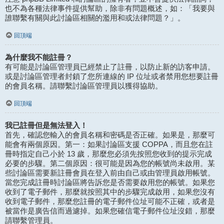
也不為各種法律事件提供幫助，除非有問題概述，如：「我要與
誰聯繫有關與此討論區相關的濫用和或法律問題？」。
回頂端
為什麼我不能註冊？
有可能是討論區管理員已經禁止了註冊，以防止新的訪客申請。
或是討論區管理者封鎖了您所連線的 IP 位址或者禁用您想要註冊
的會員名稱。請聯繫討論區管理員以獲得協助。
回頂端
我已註冊但是無法登入！
首先，確認您輸入的會員名稱和密碼是否正確。如果是，那麼可
能會有兩個原因。第一：如果討論區支援 COPPA，而且您在註
冊時指定自己小於 13 歲，那麼您必須先按照您收到的提示完成
必要的步驟。第二個原因：很可能是因為您的帳號尚未啟用。某
些討論區需要新註冊會員在登入前由自己或由管理員啟用帳號。
當您完成註冊時討論區將告訴您是否需要啟用您的帳號。如果您
收到了電子郵件，那麼就按照其中的步驟完成啟用，如果您沒有
收到電子郵件，那麼您註冊的電子郵件位址可能不正確，或者是
被當作是廣告信而過濾掉。如果您確信電子郵件位址沒錯，那麼
請聯繫管理員。