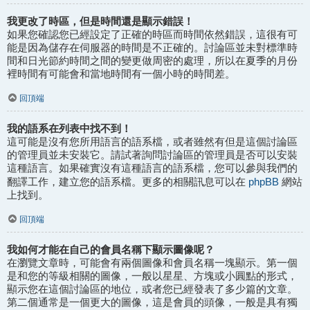
我更改了時區，但是時間還是顯示錯誤！
如果您確認您已經設定了正確的時區而時間依然錯誤，這很有可
能是因為儲存在伺服器的時間是不正確的。討論區並未對標準時
間和日光節約時間之間的變更做周密的處理，所以在夏季的月份
裡時間有可能會和當地時間有一個小時的時間差。
回頂端
我的語系在列表中找不到！
這可能是沒有您所用語言的語系檔，或者雖然有但是這個討論區
的管理員並未安裝它。請試著詢問討論區的管理員是否可以安裝
這種語言。如果確實沒有這種語言的語系檔，您可以參與我們的
phpBB
翻譯工作，建立您的語系檔。更多的相關訊息可以在
網站
上找到。
回頂端
我如何才能在自己的會員名稱下顯示圖像呢？
在瀏覽文章時，可能會有兩個圖像和會員名稱一塊顯示。第一個
是和您的等級相關的圖像，一般以星星、方塊或小圓點的形式，
顯示您在這個討論區的地位，或者您已經發表了多少篇的文章。
第二個通常是一個更大的圖像，這是會員的頭像，一般是具有獨