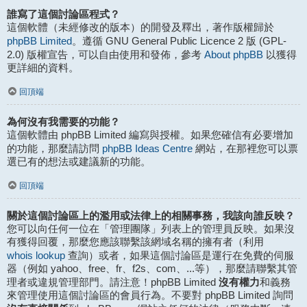
誰寫了這個討論區程式？
這個軟體（未經修改的版本）的開發及釋出，著作版權歸於
phpBB Limited
。遵循 GNU General Public Licence 2 版 (GPL-
About phpBB
2.0) 版權宣告，可以自由使用和發佈，參考
以獲得
更詳細的資料。
回頂端
為何沒有我需要的功能？
這個軟體由 phpBB Limited 編寫與授權。如果您確信有必要增加
phpBB Ideas Centre
的功能，那麼請訪問
網站，在那裡您可以票
選已有的想法或建議新的功能。
回頂端
關於這個討論區上的濫用或法律上的相關事務，我該向誰反映？
您可以向任何一位在「管理團隊」列表上的管理員反映。如果沒
有獲得回覆，那麼您應該聯繫該網域名稱的擁有者（利用
whois lookup
查詢）或者，如果這個討論區是運行在免費的伺服
器（例如 yahoo、free、fr、f2s、com、...等），那麼請聯繫其管
沒有權力
理者或違規管理部門。請注意！phpBB Limited
和義務
來管理使用這個討論區的會員行為。不要對 phpBB Limited 詢問