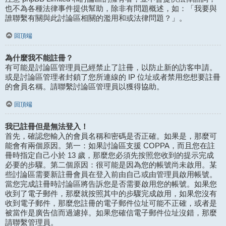
也不為各種法律事件提供幫助，除非有問題概述，如：「我要與
誰聯繫有關與此討論區相關的濫用和或法律問題？」。
回頂端
為什麼我不能註冊？
有可能是討論區管理員已經禁止了註冊，以防止新的訪客申請。
或是討論區管理者封鎖了您所連線的 IP 位址或者禁用您想要註冊
的會員名稱。請聯繫討論區管理員以獲得協助。
回頂端
我已註冊但是無法登入！
首先，確認您輸入的會員名稱和密碼是否正確。如果是，那麼可
能會有兩個原因。第一：如果討論區支援 COPPA，而且您在註
冊時指定自己小於 13 歲，那麼您必須先按照您收到的提示完成
必要的步驟。第二個原因：很可能是因為您的帳號尚未啟用。某
些討論區需要新註冊會員在登入前由自己或由管理員啟用帳號。
當您完成註冊時討論區將告訴您是否需要啟用您的帳號。如果您
收到了電子郵件，那麼就按照其中的步驟完成啟用，如果您沒有
收到電子郵件，那麼您註冊的電子郵件位址可能不正確，或者是
被當作是廣告信而過濾掉。如果您確信電子郵件位址沒錯，那麼
請聯繫管理員。