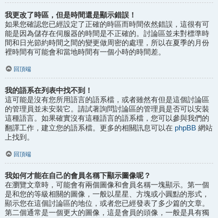
我更改了時區，但是時間還是顯示錯誤！
如果您確認您已經設定了正確的時區而時間依然錯誤，這很有可
能是因為儲存在伺服器的時間是不正確的。討論區並未對標準時
間和日光節約時間之間的變更做周密的處理，所以在夏季的月份
裡時間有可能會和當地時間有一個小時的時間差。
回頂端
我的語系在列表中找不到！
這可能是沒有您所用語言的語系檔，或者雖然有但是這個討論區
的管理員並未安裝它。請試著詢問討論區的管理員是否可以安裝
這種語言。如果確實沒有這種語言的語系檔，您可以參與我們的
phpBB
翻譯工作，建立您的語系檔。更多的相關訊息可以在
網站
上找到。
回頂端
我如何才能在自己的會員名稱下顯示圖像呢？
在瀏覽文章時，可能會有兩個圖像和會員名稱一塊顯示。第一個
是和您的等級相關的圖像，一般以星星、方塊或小圓點的形式，
顯示您在這個討論區的地位，或者您已經發表了多少篇的文章。
第二個通常是一個更大的圖像，這是會員的頭像，一般是具有獨