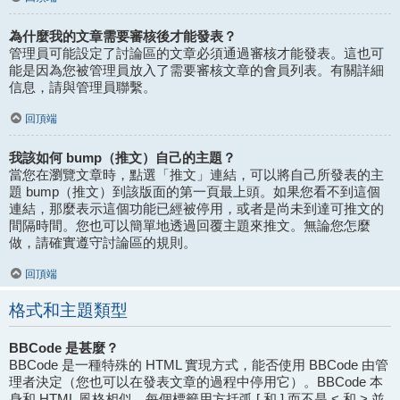
為什麼我的文章需要審核後才能發表？
管理員可能設定了討論區的文章必須通過審核才能發表。這也可
能是因為您被管理員放入了需要審核文章的會員列表。有關詳細
信息，請與管理員聯繫。
回頂端
我該如何 bump（推文）自己的主題？
當您在瀏覽文章時，點選「推文」連結，可以將自己所發表的主
題 bump（推文）到該版面的第一頁最上頭。如果您看不到這個
連結，那麼表示這個功能已經被停用，或者是尚未到達可推文的
間隔時間。您也可以簡單地透過回覆主題來推文。無論您怎麼
做，請確實遵守討論區的規則。
回頂端
格式和主題類型
BBCode 是甚麼？
BBCode 是一種特殊的 HTML 實現方式，能否使用 BBCode 由管
理者決定（您也可以在發表文章的過程中停用它）。BBCode 本
身和 HTML 風格相似，每個標籤用方括弧 [ 和 ] 而不是 < 和 > 並