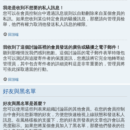
我老是收到不想要的私人訊息！
您可以在會員控制台中透過訊息規則以自動刪除來自某個會員的
私訊。如果您收到某位特定會員的騷擾訊息，那麼請向管理員檢
舉，他們有權力取消他發送私人訊息的權限。
回頂端
我收到了這個討論區裡的會員發送的廣告或騷擾之電子郵件！
聽到那種情況我們感到抱歉。這個討論區的電子郵件表單特徵包
含可以測試與追蹤寄件者的保護資訊，您應該將它完全地轉寄給
管理員，其中包含寄件者的詳細資料這是非常重要的，管理員將
可依此採取適當的行動。
回頂端
好友與黑名單
好友與黑名單是甚麼？
您可以使用這些列表來組織討論區的其他會員。在您的會員控制
台中會列出您新增的好友，方便您快速檢視上線狀態和發送私人
訊息。在風格樣板的支援下，您的好友所發表的文章也許會以高
亮度顯示。如果您將某個會員加入了黑名單，那麼他們發表的任