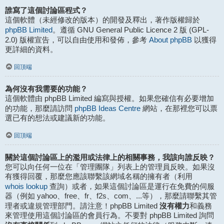
誰寫了這個討論區程式？
這個軟體（未經修改的版本）的開發及釋出，著作版權歸於
phpBB Limited
。遵循 GNU General Public Licence 2 版 (GPL-
About phpBB
2.0) 版權宣告，可以自由使用和發佈，參考
以獲得
更詳細的資料。
回頂端
為何沒有我需要的功能？
這個軟體由 phpBB Limited 編寫與授權。如果您確信有必要增加
phpBB Ideas Centre
的功能，那麼請訪問
網站，在那裡您可以票
選已有的想法或建議新的功能。
回頂端
關於這個討論區上的濫用或法律上的相關事務，我該向誰反映？
您可以向任何一位在「管理團隊」列表上的管理員反映。如果沒
有獲得回覆，那麼您應該聯繫該網域名稱的擁有者（利用
whois lookup
查詢）或者，如果這個討論區是運行在免費的伺服
器（例如 yahoo、free、fr、f2s、com、...等），那麼請聯繫其管
沒有權力
理者或違規管理部門。請注意！phpBB Limited
和義務
來管理使用這個討論區的會員行為。不要對 phpBB Limited 詢問