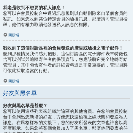
我老是收到不想要的私人訊息！
您可以在會員控制台中透過訊息規則以自動刪除來自某個會員的
私訊。如果您收到某位特定會員的騷擾訊息，那麼請向管理員檢
舉，他們有權力取消他發送私人訊息的權限。
回頂端
我收到了這個討論區裡的會員發送的廣告或騷擾之電子郵件！
聽到那種情況我們感到抱歉。這個討論區的電子郵件表單特徵包
含可以測試與追蹤寄件者的保護資訊，您應該將它完全地轉寄給
管理員，其中包含寄件者的詳細資料這是非常重要的，管理員將
可依此採取適當的行動。
回頂端
好友與黑名單
好友與黑名單是甚麼？
您可以使用這些列表來組織討論區的其他會員。在您的會員控制
台中會列出您新增的好友，方便您快速檢視上線狀態和發送私人
訊息。在風格樣板的支援下，您的好友所發表的文章也許會以高
亮度顯示。如果您將某個會員加入了黑名單，那麼他們發表的任