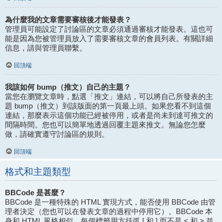
為什麼我的文章需要審核後才能發表？
管理員可能設定了討論區的文章必須通過審核才能發表。這也可
能是因為您被管理員放入了需要審核文章的會員列表。有關詳細
信息，請與管理員聯繫。
回頂端
我該如何 bump（推文）自己的主題？
當您在瀏覽文章時，點選「推文」連結，可以將自己所發表的主
題 bump（推文）到該版面的第一頁最上頭。如果您看不到這個
連結，那麼表示這個功能已經被停用，或者是尚未到達可推文的
間隔時間。您也可以簡單地透過回覆主題來推文。無論您怎麼
做，請確實遵守討論區的規則。
回頂端
格式和主題類型
BBCode 是甚麼？
BBCode 是一種特殊的 HTML 實現方式，能否使用 BBCode 由管
理者決定（您也可以在發表文章的過程中停用它）。BBCode 本
身和 HTML 風格相似，每個標籤用方括弧 [ 和 ] 而不是 < 和 > 並