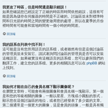
我更改了時區，但是時間還是顯示錯誤！
如果您確認您已經設定了正確的時區而時間依然錯誤，這很有可
能是因為儲存在伺服器的時間是不正確的。討論區並未對標準時
間和日光節約時間之間的變更做周密的處理，所以在夏季的月份
裡時間有可能會和當地時間有一個小時的時間差。
回頂端
我的語系在列表中找不到！
這可能是沒有您所用語言的語系檔，或者雖然有但是這個討論區
的管理員並未安裝它。請試著詢問討論區的管理員是否可以安裝
這種語言。如果確實沒有這種語言的語系檔，您可以參與我們的
phpBB
翻譯工作，建立您的語系檔。更多的相關訊息可以在
網站
上找到。
回頂端
我如何才能在自己的會員名稱下顯示圖像呢？
在瀏覽文章時，可能會有兩個圖像和會員名稱一塊顯示。第一個
是和您的等級相關的圖像，一般以星星、方塊或小圓點的形式，
顯示您在這個討論區的地位，或者您已經發表了多少篇的文章。
第二個通常是一個更大的圖像，這是會員的頭像，一般是具有獨