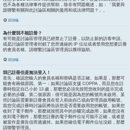
也不為各種法律事件提供幫助，除非有問題概述，如：「我要與
誰聯繫有關與此討論區相關的濫用和或法律問題？」。
回頂端
為什麼我不能註冊？
有可能是討論區管理員已經禁止了註冊，以防止新的訪客申請。
或是討論區管理者封鎖了您所連線的 IP 位址或者禁用您想要註冊
的會員名稱。請聯繫討論區管理員以獲得協助。
回頂端
我已註冊但是無法登入！
首先，確認您輸入的會員名稱和密碼是否正確。如果是，那麼可
能會有兩個原因。第一：如果討論區支援 COPPA，而且您在註
冊時指定自己小於 13 歲，那麼您必須先按照您收到的提示完成
必要的步驟。第二個原因：很可能是因為您的帳號尚未啟用。某
些討論區需要新註冊會員在登入前由自己或由管理員啟用帳號。
當您完成註冊時討論區將告訴您是否需要啟用您的帳號。如果您
收到了電子郵件，那麼就按照其中的步驟完成啟用，如果您沒有
收到電子郵件，那麼您註冊的電子郵件位址可能不正確，或者是
被當作是廣告信而過濾掉。如果您確信電子郵件位址沒錯，那麼
請聯繫管理員。