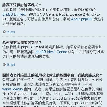
誰寫了這個討論區程式？
這個軟體（未經修改的版本）的開發及釋出，著作版權歸於
phpBB Limited
。遵循 GNU General Public Licence 2 版 (GPL-
About phpBB
2.0) 版權宣告，可以自由使用和發佈，參考
以獲得
更詳細的資料。
回頂端
為何沒有我需要的功能？
這個軟體由 phpBB Limited 編寫與授權。如果您確信有必要增加
phpBB Ideas Centre
的功能，那麼請訪問
網站，在那裡您可以票
選已有的想法或建議新的功能。
回頂端
關於這個討論區上的濫用或法律上的相關事務，我該向誰反映？
您可以向任何一位在「管理團隊」列表上的管理員反映。如果沒
有獲得回覆，那麼您應該聯繫該網域名稱的擁有者（利用
whois lookup
查詢）或者，如果這個討論區是運行在免費的伺服
器（例如 yahoo、free、fr、f2s、com、...等），那麼請聯繫其管
沒有權力
理者或違規管理部門。請注意！phpBB Limited
和義務
來管理使用這個討論區的會員行為。不要對 phpBB Limited 詢問