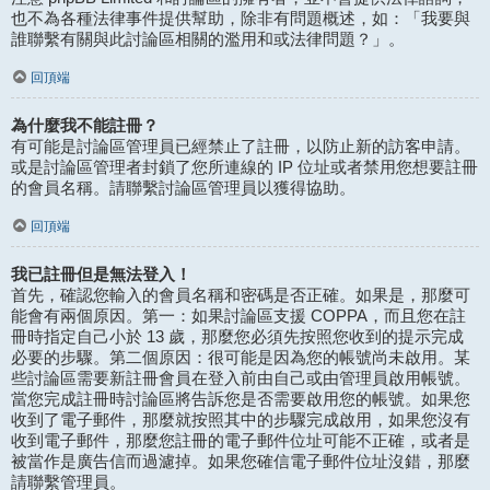
也不為各種法律事件提供幫助，除非有問題概述，如：「我要與
誰聯繫有關與此討論區相關的濫用和或法律問題？」。
回頂端
為什麼我不能註冊？
有可能是討論區管理員已經禁止了註冊，以防止新的訪客申請。
或是討論區管理者封鎖了您所連線的 IP 位址或者禁用您想要註冊
的會員名稱。請聯繫討論區管理員以獲得協助。
回頂端
我已註冊但是無法登入！
首先，確認您輸入的會員名稱和密碼是否正確。如果是，那麼可
能會有兩個原因。第一：如果討論區支援 COPPA，而且您在註
冊時指定自己小於 13 歲，那麼您必須先按照您收到的提示完成
必要的步驟。第二個原因：很可能是因為您的帳號尚未啟用。某
些討論區需要新註冊會員在登入前由自己或由管理員啟用帳號。
當您完成註冊時討論區將告訴您是否需要啟用您的帳號。如果您
收到了電子郵件，那麼就按照其中的步驟完成啟用，如果您沒有
收到電子郵件，那麼您註冊的電子郵件位址可能不正確，或者是
被當作是廣告信而過濾掉。如果您確信電子郵件位址沒錯，那麼
請聯繫管理員。