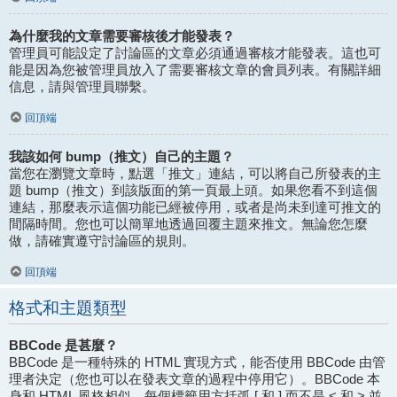
為什麼我的文章需要審核後才能發表？
管理員可能設定了討論區的文章必須通過審核才能發表。這也可
能是因為您被管理員放入了需要審核文章的會員列表。有關詳細
信息，請與管理員聯繫。
回頂端
我該如何 bump（推文）自己的主題？
當您在瀏覽文章時，點選「推文」連結，可以將自己所發表的主
題 bump（推文）到該版面的第一頁最上頭。如果您看不到這個
連結，那麼表示這個功能已經被停用，或者是尚未到達可推文的
間隔時間。您也可以簡單地透過回覆主題來推文。無論您怎麼
做，請確實遵守討論區的規則。
回頂端
格式和主題類型
BBCode 是甚麼？
BBCode 是一種特殊的 HTML 實現方式，能否使用 BBCode 由管
理者決定（您也可以在發表文章的過程中停用它）。BBCode 本
身和 HTML 風格相似，每個標籤用方括弧 [ 和 ] 而不是 < 和 > 並