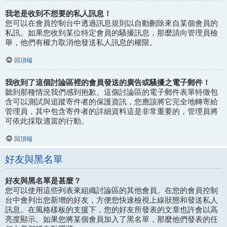
我老是收到不想要的私人訊息！
您可以在會員控制台中透過訊息規則以自動刪除來自某個會員的
私訊。如果您收到某位特定會員的騷擾訊息，那麼請向管理員檢
舉，他們有權力取消他發送私人訊息的權限。
回頂端
我收到了這個討論區裡的會員發送的廣告或騷擾之電子郵件！
聽到那種情況我們感到抱歉。這個討論區的電子郵件表單特徵包
含可以測試與追蹤寄件者的保護資訊，您應該將它完全地轉寄給
管理員，其中包含寄件者的詳細資料這是非常重要的，管理員將
可依此採取適當的行動。
回頂端
好友與黑名單
好友與黑名單是甚麼？
您可以使用這些列表來組織討論區的其他會員。在您的會員控制
台中會列出您新增的好友，方便您快速檢視上線狀態和發送私人
訊息。在風格樣板的支援下，您的好友所發表的文章也許會以高
亮度顯示。如果您將某個會員加入了黑名單，那麼他們發表的任