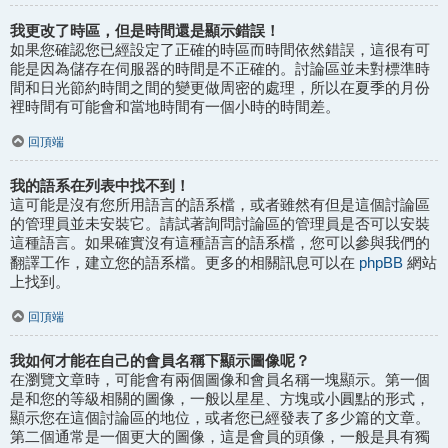
我更改了時區，但是時間還是顯示錯誤！
如果您確認您已經設定了正確的時區而時間依然錯誤，這很有可
能是因為儲存在伺服器的時間是不正確的。討論區並未對標準時
間和日光節約時間之間的變更做周密的處理，所以在夏季的月份
裡時間有可能會和當地時間有一個小時的時間差。
回頂端
我的語系在列表中找不到！
這可能是沒有您所用語言的語系檔，或者雖然有但是這個討論區
的管理員並未安裝它。請試著詢問討論區的管理員是否可以安裝
這種語言。如果確實沒有這種語言的語系檔，您可以參與我們的
phpBB
翻譯工作，建立您的語系檔。更多的相關訊息可以在
網站
上找到。
回頂端
我如何才能在自己的會員名稱下顯示圖像呢？
在瀏覽文章時，可能會有兩個圖像和會員名稱一塊顯示。第一個
是和您的等級相關的圖像，一般以星星、方塊或小圓點的形式，
顯示您在這個討論區的地位，或者您已經發表了多少篇的文章。
第二個通常是一個更大的圖像，這是會員的頭像，一般是具有獨