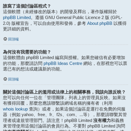
誰寫了這個討論區程式？
這個軟體（未經修改的版本）的開發及釋出，著作版權歸於
phpBB Limited
。遵循 GNU General Public Licence 2 版 (GPL-
About phpBB
2.0) 版權宣告，可以自由使用和發佈，參考
以獲得
更詳細的資料。
回頂端
為何沒有我需要的功能？
這個軟體由 phpBB Limited 編寫與授權。如果您確信有必要增加
phpBB Ideas Centre
的功能，那麼請訪問
網站，在那裡您可以票
選已有的想法或建議新的功能。
回頂端
關於這個討論區上的濫用或法律上的相關事務，我該向誰反映？
您可以向任何一位在「管理團隊」列表上的管理員反映。如果沒
有獲得回覆，那麼您應該聯繫該網域名稱的擁有者（利用
whois lookup
查詢）或者，如果這個討論區是運行在免費的伺服
器（例如 yahoo、free、fr、f2s、com、...等），那麼請聯繫其管
沒有權力
理者或違規管理部門。請注意！phpBB Limited
和義務
來管理使用這個討論區的會員行為。不要對 phpBB Limited 詢問