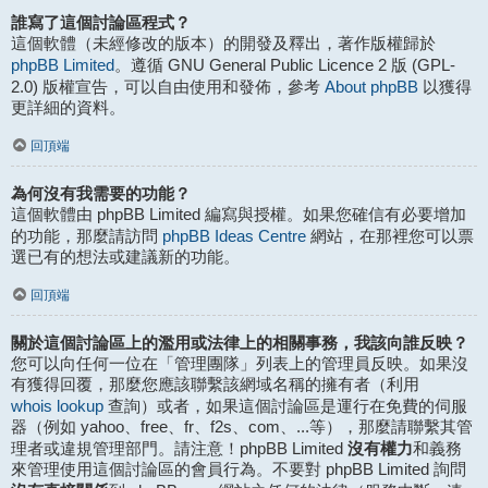
誰寫了這個討論區程式？
這個軟體（未經修改的版本）的開發及釋出，著作版權歸於
phpBB Limited
。遵循 GNU General Public Licence 2 版 (GPL-
About phpBB
2.0) 版權宣告，可以自由使用和發佈，參考
以獲得
更詳細的資料。
回頂端
為何沒有我需要的功能？
這個軟體由 phpBB Limited 編寫與授權。如果您確信有必要增加
phpBB Ideas Centre
的功能，那麼請訪問
網站，在那裡您可以票
選已有的想法或建議新的功能。
回頂端
關於這個討論區上的濫用或法律上的相關事務，我該向誰反映？
您可以向任何一位在「管理團隊」列表上的管理員反映。如果沒
有獲得回覆，那麼您應該聯繫該網域名稱的擁有者（利用
whois lookup
查詢）或者，如果這個討論區是運行在免費的伺服
器（例如 yahoo、free、fr、f2s、com、...等），那麼請聯繫其管
沒有權力
理者或違規管理部門。請注意！phpBB Limited
和義務
來管理使用這個討論區的會員行為。不要對 phpBB Limited 詢問