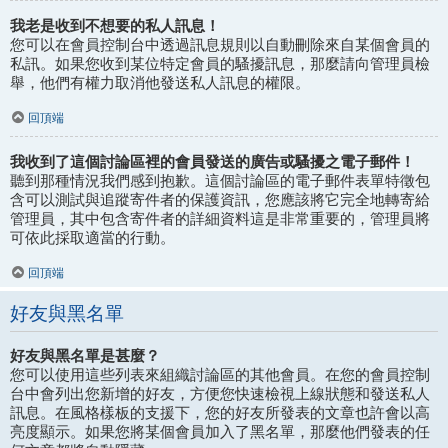
我老是收到不想要的私人訊息！
您可以在會員控制台中透過訊息規則以自動刪除來自某個會員的
私訊。如果您收到某位特定會員的騷擾訊息，那麼請向管理員檢
舉，他們有權力取消他發送私人訊息的權限。
回頂端
我收到了這個討論區裡的會員發送的廣告或騷擾之電子郵件！
聽到那種情況我們感到抱歉。這個討論區的電子郵件表單特徵包
含可以測試與追蹤寄件者的保護資訊，您應該將它完全地轉寄給
管理員，其中包含寄件者的詳細資料這是非常重要的，管理員將
可依此採取適當的行動。
回頂端
好友與黑名單
好友與黑名單是甚麼？
您可以使用這些列表來組織討論區的其他會員。在您的會員控制
台中會列出您新增的好友，方便您快速檢視上線狀態和發送私人
訊息。在風格樣板的支援下，您的好友所發表的文章也許會以高
亮度顯示。如果您將某個會員加入了黑名單，那麼他們發表的任