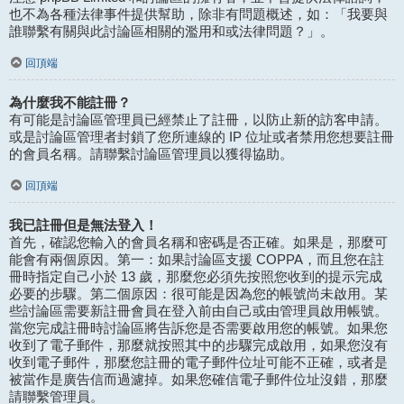
也不為各種法律事件提供幫助，除非有問題概述，如：「我要與
誰聯繫有關與此討論區相關的濫用和或法律問題？」。
回頂端
為什麼我不能註冊？
有可能是討論區管理員已經禁止了註冊，以防止新的訪客申請。
或是討論區管理者封鎖了您所連線的 IP 位址或者禁用您想要註冊
的會員名稱。請聯繫討論區管理員以獲得協助。
回頂端
我已註冊但是無法登入！
首先，確認您輸入的會員名稱和密碼是否正確。如果是，那麼可
能會有兩個原因。第一：如果討論區支援 COPPA，而且您在註
冊時指定自己小於 13 歲，那麼您必須先按照您收到的提示完成
必要的步驟。第二個原因：很可能是因為您的帳號尚未啟用。某
些討論區需要新註冊會員在登入前由自己或由管理員啟用帳號。
當您完成註冊時討論區將告訴您是否需要啟用您的帳號。如果您
收到了電子郵件，那麼就按照其中的步驟完成啟用，如果您沒有
收到電子郵件，那麼您註冊的電子郵件位址可能不正確，或者是
被當作是廣告信而過濾掉。如果您確信電子郵件位址沒錯，那麼
請聯繫管理員。