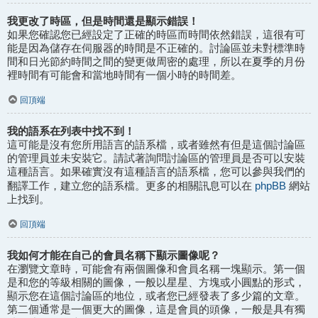
我更改了時區，但是時間還是顯示錯誤！
如果您確認您已經設定了正確的時區而時間依然錯誤，這很有可
能是因為儲存在伺服器的時間是不正確的。討論區並未對標準時
間和日光節約時間之間的變更做周密的處理，所以在夏季的月份
裡時間有可能會和當地時間有一個小時的時間差。
回頂端
我的語系在列表中找不到！
這可能是沒有您所用語言的語系檔，或者雖然有但是這個討論區
的管理員並未安裝它。請試著詢問討論區的管理員是否可以安裝
這種語言。如果確實沒有這種語言的語系檔，您可以參與我們的
phpBB
翻譯工作，建立您的語系檔。更多的相關訊息可以在
網站
上找到。
回頂端
我如何才能在自己的會員名稱下顯示圖像呢？
在瀏覽文章時，可能會有兩個圖像和會員名稱一塊顯示。第一個
是和您的等級相關的圖像，一般以星星、方塊或小圓點的形式，
顯示您在這個討論區的地位，或者您已經發表了多少篇的文章。
第二個通常是一個更大的圖像，這是會員的頭像，一般是具有獨