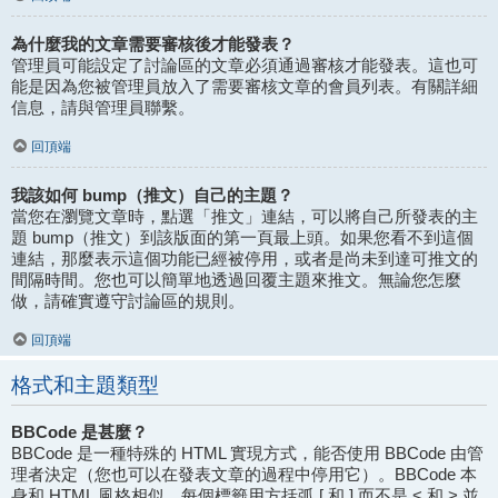
為什麼我的文章需要審核後才能發表？
管理員可能設定了討論區的文章必須通過審核才能發表。這也可
能是因為您被管理員放入了需要審核文章的會員列表。有關詳細
信息，請與管理員聯繫。
回頂端
我該如何 bump（推文）自己的主題？
當您在瀏覽文章時，點選「推文」連結，可以將自己所發表的主
題 bump（推文）到該版面的第一頁最上頭。如果您看不到這個
連結，那麼表示這個功能已經被停用，或者是尚未到達可推文的
間隔時間。您也可以簡單地透過回覆主題來推文。無論您怎麼
做，請確實遵守討論區的規則。
回頂端
格式和主題類型
BBCode 是甚麼？
BBCode 是一種特殊的 HTML 實現方式，能否使用 BBCode 由管
理者決定（您也可以在發表文章的過程中停用它）。BBCode 本
身和 HTML 風格相似，每個標籤用方括弧 [ 和 ] 而不是 < 和 > 並