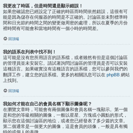
我更改了時區，但是時間還是顯示錯誤！
如果您確認您已經設定了正確的時區而時間依然錯誤，這很有可
能是因為儲存在伺服器的時間是不正確的。討論區並未對標準時
間和日光節約時間之間的變更做周密的處理，所以在夏季的月份
裡時間有可能會和當地時間有一個小時的時間差。
回頂端
我的語系在列表中找不到！
這可能是沒有您所用語言的語系檔，或者雖然有但是這個討論區
的管理員並未安裝它。請試著詢問討論區的管理員是否可以安裝
這種語言。如果確實沒有這種語言的語系檔，您可以參與我們的
phpBB
翻譯工作，建立您的語系檔。更多的相關訊息可以在
網站
上找到。
回頂端
我如何才能在自己的會員名稱下顯示圖像呢？
在瀏覽文章時，可能會有兩個圖像和會員名稱一塊顯示。第一個
是和您的等級相關的圖像，一般以星星、方塊或小圓點的形式，
顯示您在這個討論區的地位，或者您已經發表了多少篇的文章。
第二個通常是一個更大的圖像，這是會員的頭像，一般是具有獨
特的或個人的表徵。