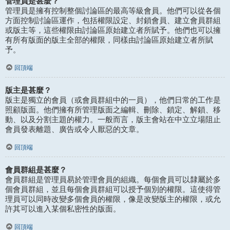
管理員是甚麼？
管理員是擁有控制整個討論區的最高等級會員。他們可以從各個
方面控制討論區運作，包括權限設定、封鎖會員、建立會員群組
或版主等，這些權限由討論區原始建立者所賦予。他們也可以擁
有所有版面的版主全部的權限，同樣由討論區原始建立者所賦
予。
回頂端
版主是甚麼？
版主是獨立的會員（或會員群組中的一員），他們日常的工作是
照顧版面。他們擁有所管理版面之編輯、刪除、鎖定、解鎖、移
動、以及分割主題的權力。一般而言，版主會站在中立立場阻止
會員發表離題、廣告或令人厭惡的文章。
回頂端
會員群組是甚麼？
會員群組是管理員易於管理會員的組織。每個會員可以隸屬於多
個會員群組，並且每個會員群組可以授予個別的權限。這使得管
理員可以同時改變多個會員的權限，像是改變版主的權限，或允
許其可以進入某個私密性的版面。
回頂端