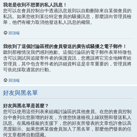
我老是收到不想要的私人訊息！
您可以在會員控制台中透過訊息規則以自動刪除來自某個會員的
私訊。如果您收到某位特定會員的騷擾訊息，那麼請向管理員檢
舉，他們有權力取消他發送私人訊息的權限。
回頂端
我收到了這個討論區裡的會員發送的廣告或騷擾之電子郵件！
聽到那種情況我們感到抱歉。這個討論區的電子郵件表單特徵包
含可以測試與追蹤寄件者的保護資訊，您應該將它完全地轉寄給
管理員，其中包含寄件者的詳細資料這是非常重要的，管理員將
可依此採取適當的行動。
回頂端
好友與黑名單
好友與黑名單是甚麼？
您可以使用這些列表來組織討論區的其他會員。在您的會員控制
台中會列出您新增的好友，方便您快速檢視上線狀態和發送私人
訊息。在風格樣板的支援下，您的好友所發表的文章也許會以高
亮度顯示。如果您將某個會員加入了黑名單，那麼他們發表的任
何文章都將自動隱藏。