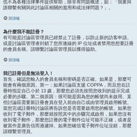
也不為各種法律事件提供幫助，除非有問題概述，如：「我要與
誰聯繫有關與此討論區相關的濫用和或法律問題？」。
回頂端
為什麼我不能註冊？
有可能是討論區管理員已經禁止了註冊，以防止新的訪客申請。
或是討論區管理者封鎖了您所連線的 IP 位址或者禁用您想要註冊
的會員名稱。請聯繫討論區管理員以獲得協助。
回頂端
我已註冊但是無法登入！
首先，確認您輸入的會員名稱和密碼是否正確。如果是，那麼可
能會有兩個原因。第一：如果討論區支援 COPPA，而且您在註
冊時指定自己小於 13 歲，那麼您必須先按照您收到的提示完成
必要的步驟。第二個原因：很可能是因為您的帳號尚未啟用。某
些討論區需要新註冊會員在登入前由自己或由管理員啟用帳號。
當您完成註冊時討論區將告訴您是否需要啟用您的帳號。如果您
收到了電子郵件，那麼就按照其中的步驟完成啟用，如果您沒有
收到電子郵件，那麼您註冊的電子郵件位址可能不正確，或者是
被當作是廣告信而過濾掉。如果您確信電子郵件位址沒錯，那麼
請聯繫管理員。