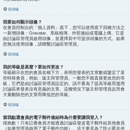
回頂端
我要如何顯示頭像？
在會員控制台的「個人資料」底下，您可以使用底下四種方法之
一新增頭像：Gravatar、系統相簿、外部連結或電腦上傳。它是
由討論區管理員啟用頭像，並選擇其中可提供頭像的方式。如果
您無法使用頭像，請聯繫討論區管理員。
回頂端
我的等級是甚麼？要如何更改？
等級顯示在您的會員名稱下方，表明您發表的文章數或鑒定了某
些特殊會員，例如：版主與管理員。一般您不能直接更改您的等
級，它們是由討論區管理員設定的。請不要為了提高等級而濫用
討論區來發表沒有意義的文章。這種情況下版主和管理員反而會
大量刪除您的文章而降低您的等級。
回頂端
當我點選會員的電子郵件連結時為什麼要讓我登入？
很抱歉！只有註冊會員才能透過討論區發送電子郵件給其他會員
（如果管理員啟用了電子郵件功能）。這主要是為了防止匿名使