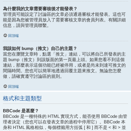
為什麼我的文章需要審核後才能發表？
管理員可能設定了討論區的文章必須通過審核才能發表。這也可
能是因為您被管理員放入了需要審核文章的會員列表。有關詳細
信息，請與管理員聯繫。
回頂端
我該如何 bump（推文）自己的主題？
當您在瀏覽文章時，點選「推文」連結，可以將自己所發表的主
題 bump（推文）到該版面的第一頁最上頭。如果您看不到這個
連結，那麼表示這個功能已經被停用，或者是尚未到達可推文的
間隔時間。您也可以簡單地透過回覆主題來推文。無論您怎麼
做，請確實遵守討論區的規則。
回頂端
格式和主題類型
BBCode 是甚麼？
BBCode 是一種特殊的 HTML 實現方式，能否使用 BBCode 由管
理者決定（您也可以在發表文章的過程中停用它）。BBCode 本
身和 HTML 風格相似，每個標籤用方括弧 [ 和 ] 而不是 < 和 > 並