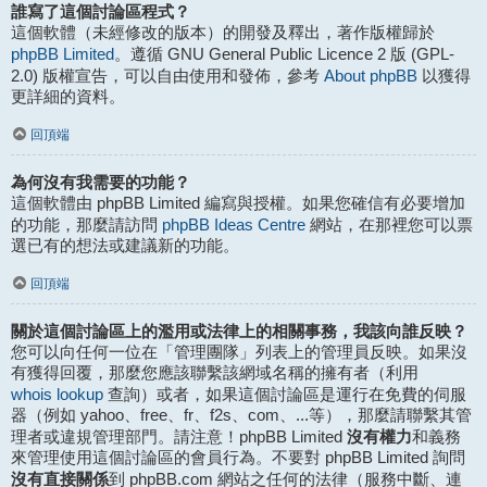
誰寫了這個討論區程式？
這個軟體（未經修改的版本）的開發及釋出，著作版權歸於
phpBB Limited
。遵循 GNU General Public Licence 2 版 (GPL-
About phpBB
2.0) 版權宣告，可以自由使用和發佈，參考
以獲得
更詳細的資料。
回頂端
為何沒有我需要的功能？
這個軟體由 phpBB Limited 編寫與授權。如果您確信有必要增加
phpBB Ideas Centre
的功能，那麼請訪問
網站，在那裡您可以票
選已有的想法或建議新的功能。
回頂端
關於這個討論區上的濫用或法律上的相關事務，我該向誰反映？
您可以向任何一位在「管理團隊」列表上的管理員反映。如果沒
有獲得回覆，那麼您應該聯繫該網域名稱的擁有者（利用
whois lookup
查詢）或者，如果這個討論區是運行在免費的伺服
器（例如 yahoo、free、fr、f2s、com、...等），那麼請聯繫其管
沒有權力
理者或違規管理部門。請注意！phpBB Limited
和義務
來管理使用這個討論區的會員行為。不要對 phpBB Limited 詢問
沒有直接關係
到 phpBB.com 網站之任何的法律（服務中斷、連