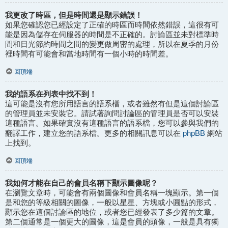
我更改了時區，但是時間還是顯示錯誤！
如果您確認您已經設定了正確的時區而時間依然錯誤，這很有可
能是因為儲存在伺服器的時間是不正確的。討論區並未對標準時
間和日光節約時間之間的變更做周密的處理，所以在夏季的月份
裡時間有可能會和當地時間有一個小時的時間差。
回頂端
我的語系在列表中找不到！
這可能是沒有您所用語言的語系檔，或者雖然有但是這個討論區
的管理員並未安裝它。請試著詢問討論區的管理員是否可以安裝
這種語言。如果確實沒有這種語言的語系檔，您可以參與我們的
phpBB
翻譯工作，建立您的語系檔。更多的相關訊息可以在
網站
上找到。
回頂端
我如何才能在自己的會員名稱下顯示圖像呢？
在瀏覽文章時，可能會有兩個圖像和會員名稱一塊顯示。第一個
是和您的等級相關的圖像，一般以星星、方塊或小圓點的形式，
顯示您在這個討論區的地位，或者您已經發表了多少篇的文章。
第二個通常是一個更大的圖像，這是會員的頭像，一般是具有獨