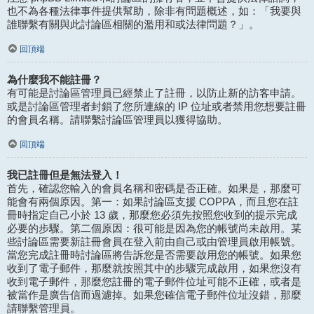
也不為各種法律事件提供幫助，除非有問題概述，如：「我要與
誰聯繫有關與此討論區相關的濫用和或法律問題？」。
回頂端
為什麼我不能註冊？
有可能是討論區管理員已經禁止了註冊，以防止新的訪客申請。
或是討論區管理者封鎖了您所連線的 IP 位址或者禁用您想要註冊
的會員名稱。請聯繫討論區管理員以獲得協助。
回頂端
我已註冊但是無法登入！
首先，確認您輸入的會員名稱和密碼是否正確。如果是，那麼可
能會有兩個原因。第一：如果討論區支援 COPPA，而且您在註
冊時指定自己小於 13 歲，那麼您必須先按照您收到的提示完成
必要的步驟。第二個原因：很可能是因為您的帳號尚未啟用。某
些討論區需要新註冊會員在登入前由自己或由管理員啟用帳號。
當您完成註冊時討論區將告訴您是否需要啟用您的帳號。如果您
收到了電子郵件，那麼就按照其中的步驟完成啟用，如果您沒有
收到電子郵件，那麼您註冊的電子郵件位址可能不正確，或者是
被當作是廣告信而過濾掉。如果您確信電子郵件位址沒錯，那麼
請聯繫管理員。