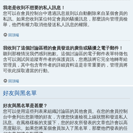
我老是收到不想要的私人訊息！
您可以在會員控制台中透過訊息規則以自動刪除來自某個會員的
私訊。如果您收到某位特定會員的騷擾訊息，那麼請向管理員檢
舉，他們有權力取消他發送私人訊息的權限。
回頂端
我收到了這個討論區裡的會員發送的廣告或騷擾之電子郵件！
聽到那種情況我們感到抱歉。這個討論區的電子郵件表單特徵包
含可以測試與追蹤寄件者的保護資訊，您應該將它完全地轉寄給
管理員，其中包含寄件者的詳細資料這是非常重要的，管理員將
可依此採取適當的行動。
回頂端
好友與黑名單
好友與黑名單是甚麼？
您可以使用這些列表來組織討論區的其他會員。在您的會員控制
台中會列出您新增的好友，方便您快速檢視上線狀態和發送私人
訊息。在風格樣板的支援下，您的好友所發表的文章也許會以高
亮度顯示。如果您將某個會員加入了黑名單，那麼他們發表的任