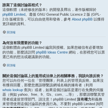
誰寫了這個討論區程式？
這個軟體（未經修改的版本）的開發及釋出，著作版權歸於
phpBB Limited
。遵循 GNU General Public Licence 2 版 (GPL-
About phpBB
2.0) 版權宣告，可以自由使用和發佈，參考
以獲得
更詳細的資料。
回頂端
為何沒有我需要的功能？
這個軟體由 phpBB Limited 編寫與授權。如果您確信有必要增加
phpBB Ideas Centre
的功能，那麼請訪問
網站，在那裡您可以票
選已有的想法或建議新的功能。
回頂端
關於這個討論區上的濫用或法律上的相關事務，我該向誰反映？
您可以向任何一位在「管理團隊」列表上的管理員反映。如果沒
有獲得回覆，那麼您應該聯繫該網域名稱的擁有者（利用
whois lookup
查詢）或者，如果這個討論區是運行在免費的伺服
器（例如 yahoo、free、fr、f2s、com、...等），那麼請聯繫其管
沒有權力
理者或違規管理部門。請注意！phpBB Limited
和義務
來管理使用這個討論區的會員行為。不要對 phpBB Limited 詢問