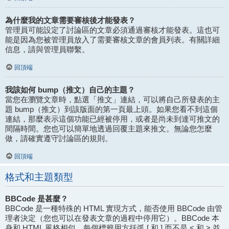
為什麼我的文章需要審核後才能發表？
管理員可能設定了討論區的文章必須通過審核才能發表。這也可
能是因為您被管理員放入了需要審核文章的會員列表。有關詳細
信息，請與管理員聯繫。
回頂端
我該如何 bump（推文）自己的主題？
當您在瀏覽文章時，點選「推文」連結，可以將自己所發表的主
題 bump（推文）到該版面的第一頁最上頭。如果您看不到這個
連結，那麼表示這個功能已經被停用，或者是尚未到達可推文的
間隔時間。您也可以簡單地透過回覆主題來推文。無論您怎麼
做，請確實遵守討論區的規則。
回頂端
格式和主題類型
BBCode 是甚麼？
BBCode 是一種特殊的 HTML 實現方式，能否使用 BBCode 由管
理者決定（您也可以在發表文章的過程中停用它）。BBCode 本
身和 HTML 風格相似，每個標籤用方括弧 [ 和 ] 而不是 < 和 > 並