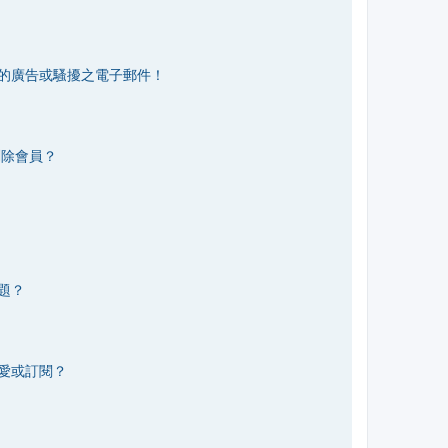
的廣告或騷擾之電子郵件！
刪除會員？
題？
愛或訂閱？