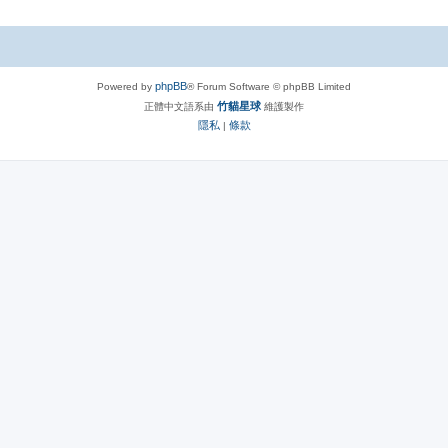
phpBB
Powered by
® Forum Software © phpBB Limited
竹貓星球
正體中文語系由
維護製作
隱私
條款
|