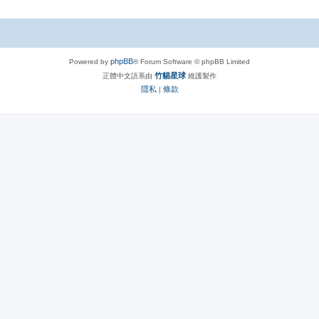
phpBB
Powered by
® Forum Software © phpBB Limited
竹貓星球
正體中文語系由
維護製作
隱私
條款
|