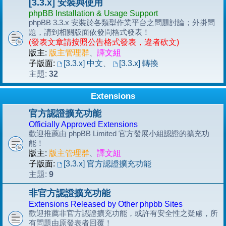
[3.3.x] 安裝與使用
phpBB Installation & Usage Support
phpBB 3.3.x 安裝於各類型作業平台之問題討論；外掛問
題，請到相關版面依發問格式發表！
(發表文章請按照公告格式發表，違者砍文)
版主:
版主管理群
、
譯文組
子版面:
[3.3.x] 中文
、
[3.3.x] 轉換
32
主題:
Extensions
官方認證擴充功能
Officially Approved Extensions
歡迎推薦由 phpBB Limited 官方發展小組認證的擴充功
能！
版主:
版主管理群
、
譯文組
子版面:
[3.3.x] 官方認證擴充功能
9
主題:
非官方認證擴充功能
Extensions Released by Other phpbb Sites
歡迎推薦非官方認證擴充功能，或許有安全性之疑慮，所
有問題由原發表者回覆！