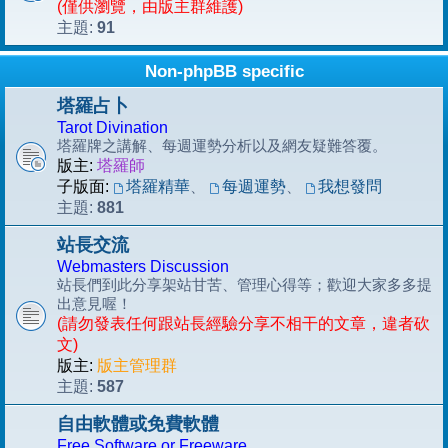
(僅供瀏覽，由版主群維護)
91
主題:
Non-phpBB specific
塔羅占卜
Tarot Divination
塔羅牌之講解、每週運勢分析以及網友疑難答覆。
版主:
塔羅師
子版面:
塔羅精華
、
每週運勢
、
我想發問
881
主題:
站長交流
Webmasters Discussion
站長們到此分享架站甘苦、管理心得等；歡迎大家多多提
出意見喔！
(請勿發表任何跟站長經驗分享不相干的文章，違者砍
文)
版主:
版主管理群
587
主題:
自由軟體或免費軟體
Free Software or Freeware