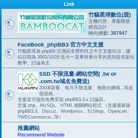
Link
竹貓星球數位(股)
主機代管、專案開發、
網頁設計
387947
轉向總數:
FaceBook_phpBB3-官方中文支援
竹貓星球為 phpBB 亞洲區非營利性之中文支援站台，建
站日期為 2001/10/29 迄今一直秉持著分享的原則提供架站
教學、討論為主
SSD 不限流量-網站空間( .tw or
.com.tw域名免費送)
20GB容量、每月不限流量、無限次網域...等超
值規格。
支援並可協助免費安裝 phpBB3.3.x 討論區。
支援 php、MySQL、HTML 相關網站程式 （支援最新版
phpBB3.3、Discuz、Wordpress、EcShop、Opencart、
TWECommerce...等）
推薦網站
Recommend Website