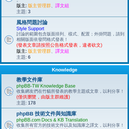
版主:
版主管理群
、
譯文組
3
主題:
風格問題討論
Style Support
討論的範圍包含版面排列、樣式、配置；外掛問題，請到
相關版面依發問格式發表！
(發表文章請按照公告格式發表，違者砍文)
版主:
版主管理群
、
譯文組
6
主題:
Knowledge
教學文件庫
phpBB-TW Knowledge Base
收集網友們在竹貓所發表的教學主題或文章，以利分享！
(僅供瀏覽，由版主群維護)
178
主題:
phpBB 技術文件與知識庫
phpBB.com Docs & KB Translation
收集所有官方的技術文件以及知識庫之譯文，以利分享！