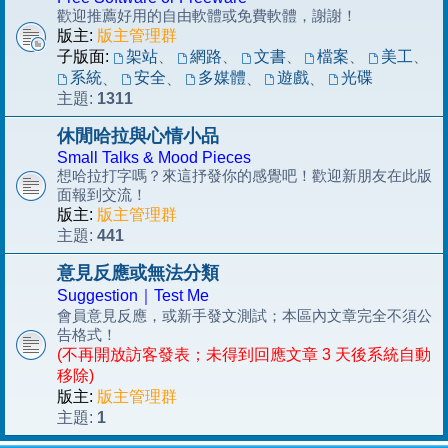
歡迎推薦好用的自由軟體或免費軟體，謝謝！
版主:
版主管理群
子版面:
架站
、
網路
、
文書
、
檔案
、
美工
、
系統
安全
多媒體
遊戲
光碟
、
、
、
、
1311
主題:
休閒哈拉與心情小品
Small Talks & Mood Pieces
想哈拉打字嗎？來這抒發你的感覺吧！歡迎新朋友在此版
面報到交流！
版主:
版主管理群
441
主題:
意見反應或無法分類
Suggestion｜Test Me
會員意見反應，或新手發文測試；本區內文章完全不須公
告格式！
(不再開放訪客發表；未得到回應文章 3 天後系統自動
移除)
版主:
版主管理群
1
主題: