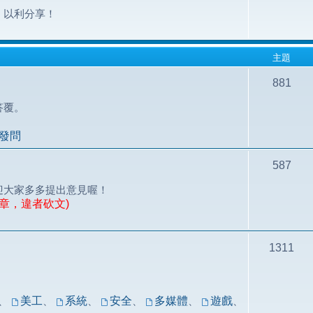
，以利分享！
主題
881
答覆。
發問
587
迎大家多多提出意見喔！
章，違者砍文)
1311
！
、
美工
、
系統
、
安全
、
多媒體
、
遊戲
、