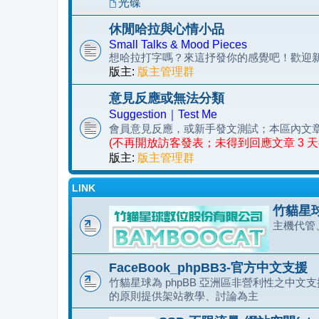
光碟
休閒哈拉與心情小品
Small Talks & Mood Pieces
想哈拉打字嗎？來這抒發你的感覺吧！歡迎
版主:
版主管理群
意見反應或無法分類
Suggestion｜Test Me
會員意見反應，或新手發文測試；本區內文
(不再開放訪客發表；未得到回應文章 3 
版主:
版主管理群
LINK
竹貓星球
主機代管
FaceBook_phpBB3-官方中文支援
竹貓星球為 phpBB 亞洲區非營利性之中文支援
的原則提供架站教學、討論為主