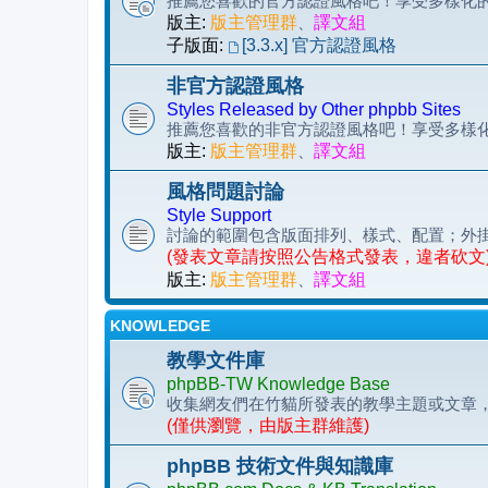
推薦您喜歡的官方認證風格吧！享受多樣化的 p
版主:
版主管理群
、
譯文組
子版面:
[3.3.x] 官方認證風格
非官方認證風格
Styles Released by Other phpbb Sites
推薦您喜歡的非官方認證風格吧！享受多樣化的 
版主:
版主管理群
、
譯文組
風格問題討論
Style Support
討論的範圍包含版面排列、樣式、配置；外
(發表文章請按照公告格式發表，違者砍文
版主:
版主管理群
、
譯文組
KNOWLEDGE
教學文件庫
phpBB-TW Knowledge Base
收集網友們在竹貓所發表的教學主題或文章
(僅供瀏覽，由版主群維護)
phpBB 技術文件與知識庫