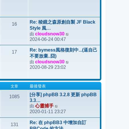
Re: 稜鏡之森原創自製 JF Black
16
Style 風…
由
cloudsnow30
檢
2024-06-24 00:47
視
最
Re: bymess風格復刻中...(逼自己
17
後
不要放棄..囧)
發
由
cloudsnow30
檢
表
2020-08-29 23:02
視
最
後
文章
最後發表
發
表
[分享] phpBB 3.2.8 更新 phpBB
1085
3.3…
由
心靈捕手
檢
2020-01-11 23:27
視
最
Re: 在 phpBB3 中增加自訂
131
後
BBCode 的方法