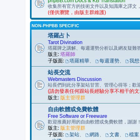
phpBB.com Docs & KB Translation
收集所有官方的技術文件以及知識庫之譯文
(僅供瀏覽，由版主群維護)
NON-PHPBB SPECIFIC
塔羅占卜
Tarot Divination
塔羅牌之講解、每週運勢分析以及網友疑難
版主:
塔羅師
子版面:
塔羅精華
、
每週運勢
、
我想
站長交流
Webmasters Discussion
站長們到此分享架站甘苦、管理心得等；歡
(請勿發表任何跟站長經驗分享不相干的文
版主:
版主管理群
自由軟體或免費軟體
Free Software or Freeware
歡迎推薦好用的自由軟體或免費軟體，謝謝
版主:
版主管理群
子版面:
架站
、
網路
、
文書
、
檔案