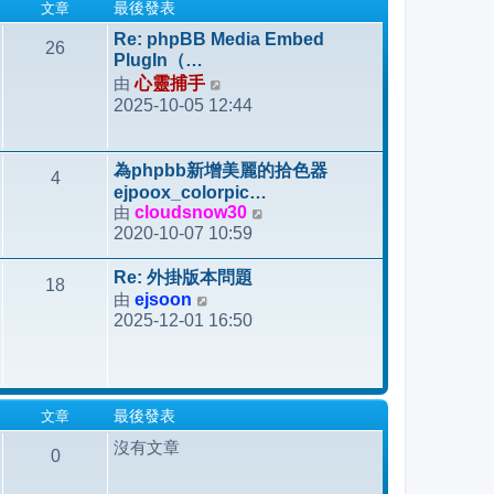
文章
最後發表
Re: phpBB Media Embed
26
PlugIn（…
由
心靈捕手
檢
2025-10-05 12:44
視
最
後
為phpbb新增美麗的拾色器
4
發
ejpoox_colorpic…
表
由
cloudsnow30
檢
2020-10-07 10:59
視
最
Re: 外掛版本問題
18
後
由
ejsoon
檢
發
2025-12-01 16:50
視
表
最
後
發
文章
最後發表
表
沒有文章
0