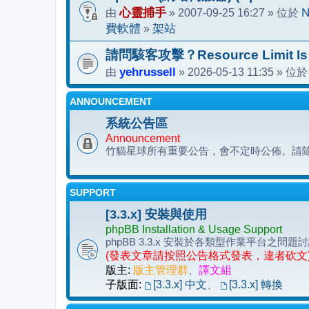
由
心靈捕手
» 2007-09-25 16:27 » 位於
N
費軟體
»
架站
請問駭客攻擊？Resource Limit Is
由
yehrussell
» 2026-05-13 11:35 » 位
ANNOUNCEMENT
系統公告區
Announcement
竹貓星球所有重要公告，會不定時公佈。請
SUPPORT
[3.3.x] 安裝與使用
phpBB Installation & Usage Support
phpBB 3.3.x 安裝於各類型作業平台
(發表文章請按照公告格式發表，違者砍文
版主:
版主管理群
、
譯文組
子版面:
[3.3.x] 中文
、
[3.3.x] 轉換