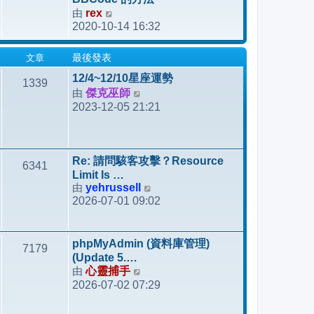
發
由
rex
檢
表
2020-10-14 16:32
視
最
文章
最後發表
後
發
12/4~12/10星座運勢
1339
表
由
傑克巫師
檢
2023-12-05 21:21
視
最
後
發
Re: 請問駭客攻擊？Resource
6341
表
Limit Is …
由
yehrussell
檢
2026-07-01 09:02
視
最
後
phpMyAdmin (資料庫管理)
7179
發
(Update 5.…
表
由
心靈捕手
檢
2026-07-02 07:29
視
最