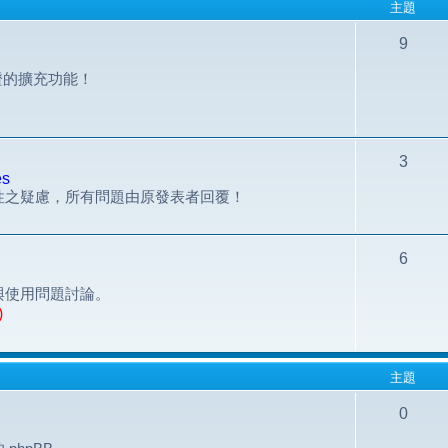
主題
9
組認證的擴充功能！
3
es
性之疑慮，所有問題由原發表者回覆！
6
與使用問題討論。
)
主題
0