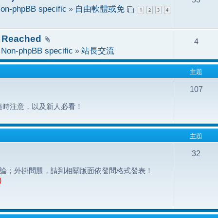
on-phpBB specific
»
自由軟體或免
1
2
3
4
 Reached
4
於
Non-phpBB specific
»
站長交流
主題
107
隨時注意，以及新人必看！
主題
32
之問題討論；外掛問題，請到相關版面依發問格式發表！
)