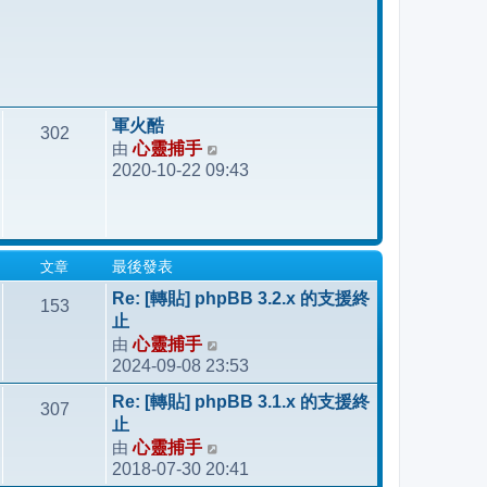
軍火酷
302
由
心靈捕手
檢
2020-10-22 09:43
視
最
後
發
文章
最後發表
表
Re: [轉貼] phpBB 3.2.x 的支援終
153
止
由
心靈捕手
檢
2024-09-08 23:53
視
最
Re: [轉貼] phpBB 3.1.x 的支援終
307
後
止
發
由
心靈捕手
檢
表
2018-07-30 20:41
視