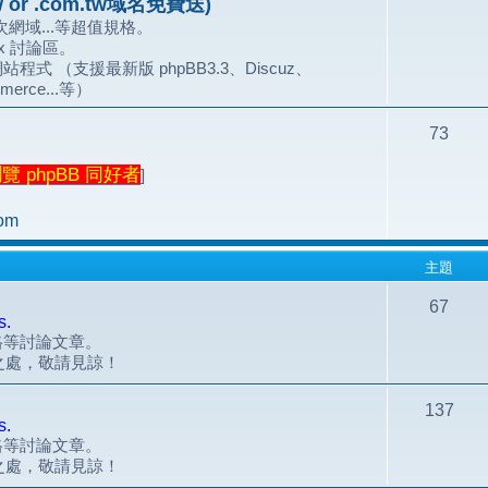
 or .com.tw域名免費送)
網域...等超值規格。
.x 討論區。
站程式 （支援最新版 phpBB3.3、Discuz、
merce...等）
73
 phpBB 同好者
]
om
主題
67
s.
風格等討論文章。
之處，敬請見諒！
137
s.
風格等討論文章。
之處，敬請見諒！