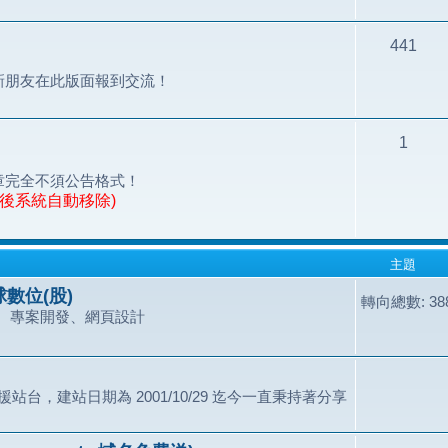
441
新朋友在此版面報到交流！
1
章完全不須公告格式！
天後系統自動移除)
主題
數位(股)
轉向總數: 388
、專案開發、網頁設計
站台，建站日期為 2001/10/29 迄今一直秉持著分享