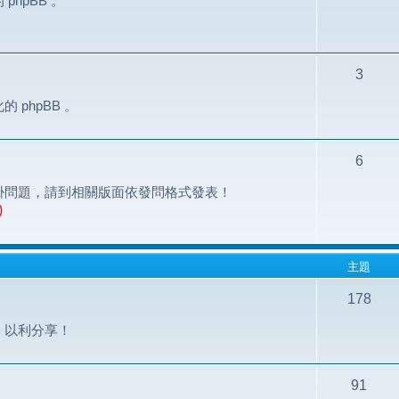
hpBB 。
3
phpBB 。
6
掛問題，請到相關版面依發問格式發表！
)
主題
178
，以利分享！
91