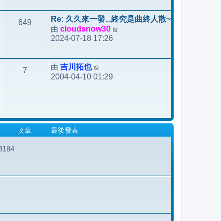
後
發
Re: 久久來一發...終究是曲終人散~
649
表
由
cloudsnow30
檢
2024-07-18 17:26
視
最
後
由
吉川拓也
檢
7
發
2004-04-10 01:29
視
表
最
後
發
表
文章
最後發表
184