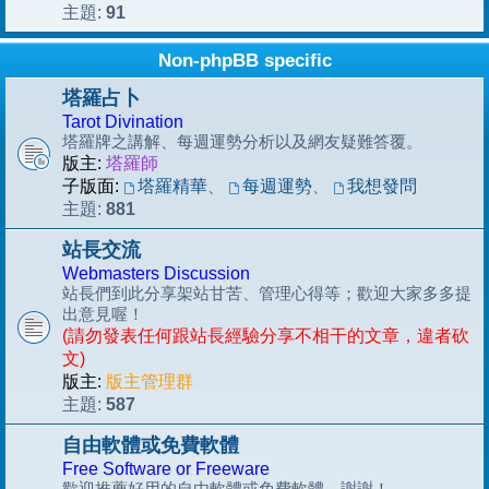
91
主題:
Non-phpBB specific
塔羅占卜
Tarot Divination
塔羅牌之講解、每週運勢分析以及網友疑難答覆。
版主:
塔羅師
子版面:
塔羅精華
、
每週運勢
、
我想發問
881
主題:
站長交流
Webmasters Discussion
站長們到此分享架站甘苦、管理心得等；歡迎大家多多提
出意見喔！
(請勿發表任何跟站長經驗分享不相干的文章，違者砍
文)
版主:
版主管理群
587
主題:
自由軟體或免費軟體
Free Software or Freeware
歡迎推薦好用的自由軟體或免費軟體，謝謝！