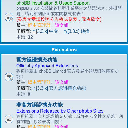
phpBB Installation & Usage Support
phpBB 3.3.x 安裝於各類型作業平台之問題討論；外掛問
題，請到相關版面依發問格式發表！
(發表文章請按照公告格式發表，違者砍文)
版主:
版主管理群
、
譯文組
子版面:
[3.3.x] 中文
、
[3.3.x] 轉換
32
主題:
Extensions
官方認證擴充功能
Officially Approved Extensions
歡迎推薦由 phpBB Limited 官方發展小組認證的擴充功
能！
版主:
版主管理群
、
譯文組
子版面:
[3.3.x] 官方認證擴充功能
9
主題:
非官方認證擴充功能
Extensions Released by Other phpbb Sites
歡迎推薦非官方認證擴充功能，或許有安全性之疑慮，所
有問題由原發表者回覆！
版主:
版主管理群
、
譯文組