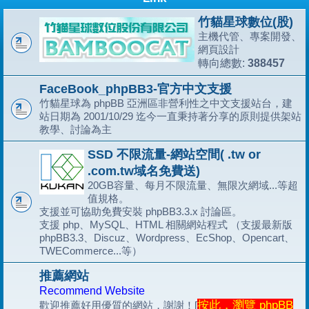
竹貓星球數位(股)
主機代管、專案開發、
網頁設計
388457
轉向總數:
FaceBook_phpBB3-官方中文支援
竹貓星球為 phpBB 亞洲區非營利性之中文支援站台，建
站日期為 2001/10/29 迄今一直秉持著分享的原則提供架站
教學、討論為主
SSD 不限流量-網站空間( .tw or
.com.tw域名免費送)
20GB容量、每月不限流量、無限次網域...等超
值規格。
支援並可協助免費安裝 phpBB3.3.x 討論區。
支援 php、MySQL、HTML 相關網站程式 （支援最新版
phpBB3.3、Discuz、Wordpress、EcShop、Opencart、
TWECommerce...等）
推薦網站
Recommend Website
按此，瀏覽 phpBB
歡迎推薦好用優質的網站，謝謝！[