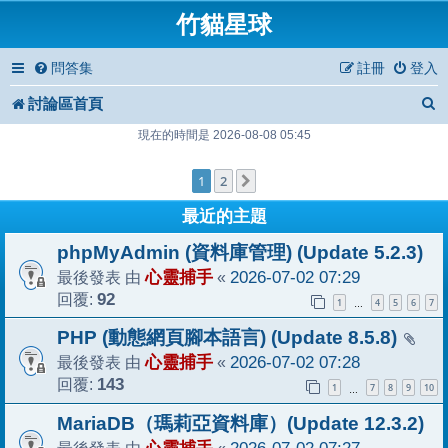
竹貓星球
問答集
註冊
登入
討論區首頁
現在的時間是 2026-08-08 05:45
1
2
下一頁
最近的主題
phpMyAdmin (資料庫管理) (Update 5.2.3)
最後發表 由
心靈捕手
«
2026-07-02 07:29
回覆:
92
1
4
5
6
7
…
PHP (動態網頁腳本語言) (Update 8.5.8)
最後發表 由
心靈捕手
«
2026-07-02 07:28
回覆:
143
1
7
8
9
10
…
MariaDB（瑪莉亞資料庫）(Update 12.3.2)
最後發表 由
«