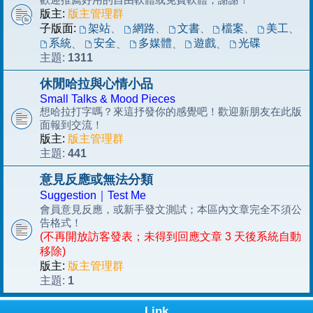
版主:
版主管理群
子版面:
架站
、
網路
、
文書
、
檔案
、
美工
、
系統
安全
多媒體
遊戲
光碟
、
、
、
、
1311
主題:
休閒哈拉與心情小品
Small Talks & Mood Pieces
想哈拉打字嗎？來這抒發你的感覺吧！歡迎新朋友在此版
面報到交流！
版主:
版主管理群
441
主題:
意見反應或無法分類
Suggestion｜Test Me
會員意見反應，或新手發文測試；本區內文章完全不須公
告格式！
(不再開放訪客發表；未得到回應文章 3 天後系統自動
移除)
版主:
版主管理群
1
主題:
Link