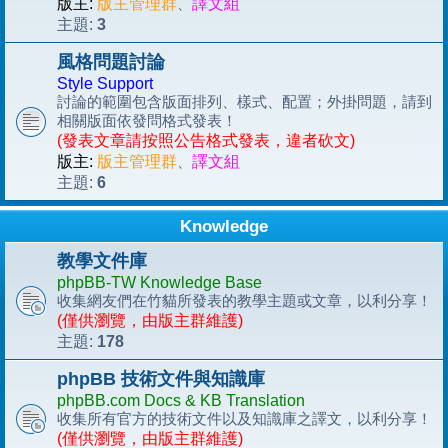
版主:
版主管理群
、
譯文組
3
主題:
風格問題討論
Style Support
討論的範圍包含版面排列、樣式、配置；外掛問題，請到
相關版面依發問格式發表！
(發表文章請按照公告格式發表，違者砍文)
版主:
版主管理群
、
譯文組
6
主題:
Knowledge
教學文件庫
phpBB-TW Knowledge Base
收集網友們在竹貓所發表的教學主題或文章，以利分享！
(僅供瀏覽，由版主群維護)
178
主題:
phpBB 技術文件與知識庫
phpBB.com Docs & KB Translation
收集所有官方的技術文件以及知識庫之譯文，以利分享！
(僅供瀏覽，由版主群維護)