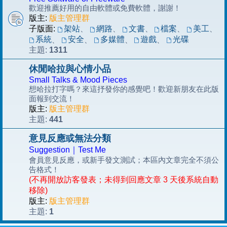
歡迎推薦好用的自由軟體或免費軟體，謝謝！
版主:
版主管理群
子版面:
架站
、
網路
、
文書
、
檔案
、
美工
、
系統
安全
多媒體
遊戲
光碟
、
、
、
、
1311
主題:
休閒哈拉與心情小品
Small Talks & Mood Pieces
想哈拉打字嗎？來這抒發你的感覺吧！歡迎新朋友在此版
面報到交流！
版主:
版主管理群
441
主題:
意見反應或無法分類
Suggestion｜Test Me
會員意見反應，或新手發文測試；本區內文章完全不須公
告格式！
(不再開放訪客發表；未得到回應文章 3 天後系統自動
移除)
版主:
版主管理群
1
主題: