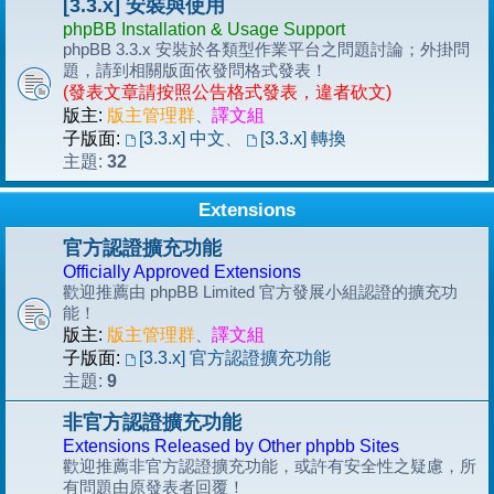
[3.3.x] 安裝與使用
phpBB Installation & Usage Support
phpBB 3.3.x 安裝於各類型作業平台之問題討論；外掛問
題，請到相關版面依發問格式發表！
(發表文章請按照公告格式發表，違者砍文)
版主:
版主管理群
、
譯文組
子版面:
[3.3.x] 中文
、
[3.3.x] 轉換
32
主題:
Extensions
官方認證擴充功能
Officially Approved Extensions
歡迎推薦由 phpBB Limited 官方發展小組認證的擴充功
能！
版主:
版主管理群
、
譯文組
子版面:
[3.3.x] 官方認證擴充功能
9
主題:
非官方認證擴充功能
Extensions Released by Other phpbb Sites
歡迎推薦非官方認證擴充功能，或許有安全性之疑慮，所
有問題由原發表者回覆！