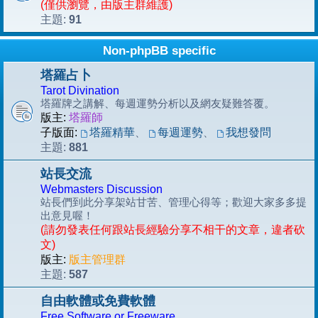
(僅供瀏覽，由版主群維護)
91
主題:
Non-phpBB specific
塔羅占卜
Tarot Divination
塔羅牌之講解、每週運勢分析以及網友疑難答覆。
版主:
塔羅師
子版面:
塔羅精華
、
每週運勢
、
我想發問
881
主題:
站長交流
Webmasters Discussion
站長們到此分享架站甘苦、管理心得等；歡迎大家多多提
出意見喔！
(請勿發表任何跟站長經驗分享不相干的文章，違者砍
文)
版主:
版主管理群
587
主題:
自由軟體或免費軟體
Free Software or Freeware