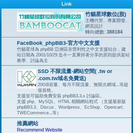
Link
竹貓星球數位(股)
主機代管、專案開發、
網頁設計
388184
轉向總數:
FaceBook_phpBB3-官方中文支援
竹貓星球為 phpBB 亞洲區非營利性之中文支援站台，建
站日期為 2001/10/29 迄今一直秉持著分享的原則提供架站
教學、討論為主
SSD 不限流量-網站空間( .tw or
.com.tw域名免費送)
20GB容量、每月不限流量、無限次網域...等超
值規格。
支援並可協助免費安裝 phpBB3.3.x 討論區。
支援 php、MySQL、HTML 相關網站程式 （支援最新版
phpBB3.3、Discuz、Wordpress、EcShop、Opencart、
TWECommerce...等）
推薦網站
Recommend Website