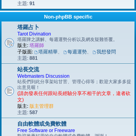
91
主題:
Non-phpBB specific
塔羅占卜
Tarot Divination
塔羅牌之講解、每週運勢分析以及網友疑難答覆。
版主:
塔羅師
子版面:
塔羅精華
、
每週運勢
、
我想發問
881
主題:
站長交流
Webmasters Discussion
站長們到此分享架站甘苦、管理心得等；歡迎大家多多提
出意見喔！
(請勿發表任何跟站長經驗分享不相干的文章，違者砍
文)
版主:
版主管理群
587
主題:
自由軟體或免費軟體
Free Software or Freeware
歡迎推薦好用的自由軟體或免費軟體，謝謝！