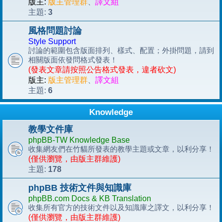
版主:
版主管理群
、
譯文組
3
主題:
風格問題討論
Style Support
討論的範圍包含版面排列、樣式、配置；外掛問題，請到
相關版面依發問格式發表！
(發表文章請按照公告格式發表，違者砍文)
版主:
版主管理群
、
譯文組
6
主題:
Knowledge
教學文件庫
phpBB-TW Knowledge Base
收集網友們在竹貓所發表的教學主題或文章，以利分享！
(僅供瀏覽，由版主群維護)
178
主題:
phpBB 技術文件與知識庫
phpBB.com Docs & KB Translation
收集所有官方的技術文件以及知識庫之譯文，以利分享！
(僅供瀏覽，由版主群維護)