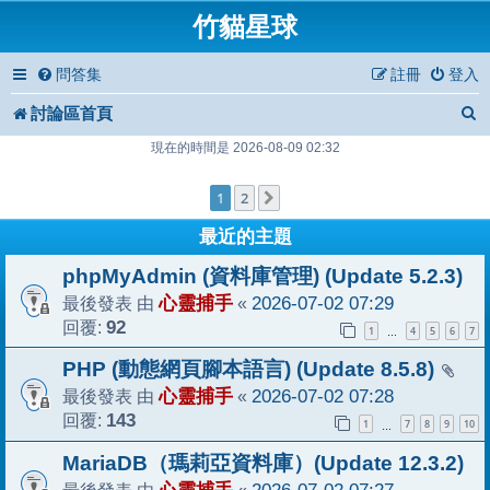
竹貓星球
問答集
註冊
登入
討論區首頁
現在的時間是 2026-08-09 02:32
1
2
下一頁
最近的主題
phpMyAdmin (資料庫管理) (Update 5.2.3)
最後發表 由
心靈捕手
«
2026-07-02 07:29
回覆:
92
1
4
5
6
7
…
PHP (動態網頁腳本語言) (Update 8.5.8)
最後發表 由
心靈捕手
«
2026-07-02 07:28
回覆:
143
1
7
8
9
10
…
MariaDB（瑪莉亞資料庫）(Update 12.3.2)
最後發表 由
«