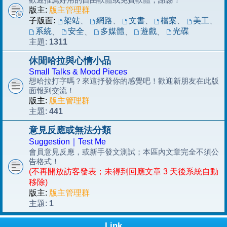
版主:
版主管理群
子版面:
架站
、
網路
、
文書
、
檔案
、
美工
、
系統
安全
多媒體
遊戲
光碟
、
、
、
、
1311
主題:
休閒哈拉與心情小品
Small Talks & Mood Pieces
想哈拉打字嗎？來這抒發你的感覺吧！歡迎新朋友在此版
面報到交流！
版主:
版主管理群
441
主題:
意見反應或無法分類
Suggestion｜Test Me
會員意見反應，或新手發文測試；本區內文章完全不須公
告格式！
(不再開放訪客發表；未得到回應文章 3 天後系統自動
移除)
版主:
版主管理群
1
主題:
Link