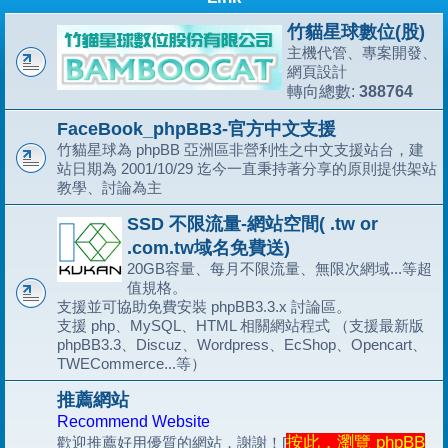
竹貓星球數位(股)
主機代管、專案開發、
網頁設計
388764
轉向總數:
FaceBook_phpBB3-官方中文支援
竹貓星球為 phpBB 亞洲區非營利性之中文支援站台，建
站日期為 2001/10/29 迄今一直秉持著分享的原則提供架站
教學、討論為主
SSD 不限流量-網站空間( .tw or
.com.tw域名免費送)
20GB容量、每月不限流量、無限次網域...等超
值規格。
支援並可協助免費安裝 phpBB3.3.x 討論區。
支援 php、MySQL、HTML 相關網站程式 （支援最新版
phpBB3.3、Discuz、Wordpress、EcShop、Opencart、
TWECommerce...等）
推薦網站
Recommend Website
按此，瀏覽 phpBB
歡迎推薦好用優質的網站，謝謝！[