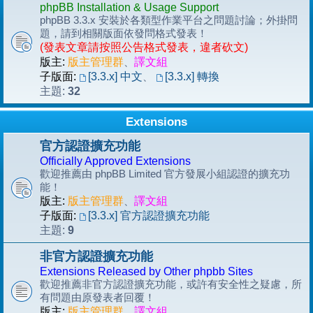
phpBB Installation & Usage Support
phpBB 3.3.x 安裝於各類型作業平台之問題討論；外掛問
題，請到相關版面依發問格式發表！
(發表文章請按照公告格式發表，違者砍文)
版主:
版主管理群
、
譯文組
子版面:
[3.3.x] 中文
、
[3.3.x] 轉換
32
主題:
Extensions
官方認證擴充功能
Officially Approved Extensions
歡迎推薦由 phpBB Limited 官方發展小組認證的擴充功
能！
版主:
版主管理群
、
譯文組
子版面:
[3.3.x] 官方認證擴充功能
9
主題:
非官方認證擴充功能
Extensions Released by Other phpbb Sites
歡迎推薦非官方認證擴充功能，或許有安全性之疑慮，所
有問題由原發表者回覆！
版主:
版主管理群
、
譯文組