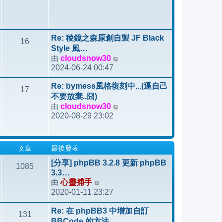
Re: 稜鏡之森原創自製 JF Black
16
Style 風…
由
cloudsnow30
檢
2024-06-24 00:47
視
最
Re: bymess風格復刻中...(逼自己
17
後
不要放棄..囧)
發
由
cloudsnow30
檢
表
2020-08-29 23:02
視
最
後
文章
最後發表
發
表
[分享] phpBB 3.2.8 更新 phpBB
1085
3.3…
由
心靈捕手
檢
2020-01-11 23:27
視
最
Re: 在 phpBB3 中增加自訂
131
後
BBCode 的方法