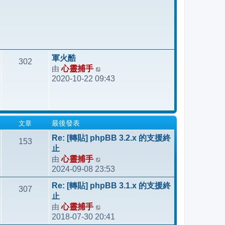
軍火酷
302
由
心靈捕手
檢
2020-10-22 09:43
視
最
後
發
文章
最後發表
表
Re: [轉貼] phpBB 3.2.x 的支援終
153
止
由
心靈捕手
檢
2024-09-08 23:53
視
最
Re: [轉貼] phpBB 3.1.x 的支援終
307
後
止
發
由
心靈捕手
檢
表
2018-07-30 20:41
視