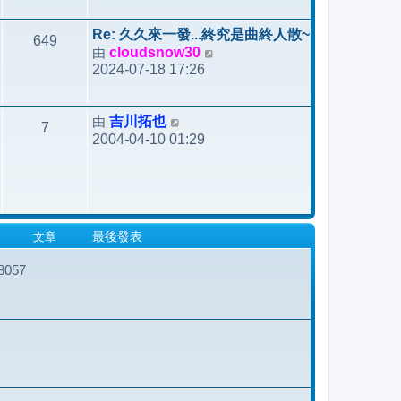
後
發
Re: 久久來一發...終究是曲終人散~
649
表
由
cloudsnow30
檢
2024-07-18 17:26
視
最
後
由
吉川拓也
檢
7
發
2004-04-10 01:29
視
表
最
後
發
表
文章
最後發表
057