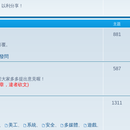
，以利分享！
主題
881
答覆。
發問
587
迎大家多多提出意見喔！
章，違者砍文)
1311
！
、
美工
、
系統
、
安全
、
多媒體
、
遊戲
、