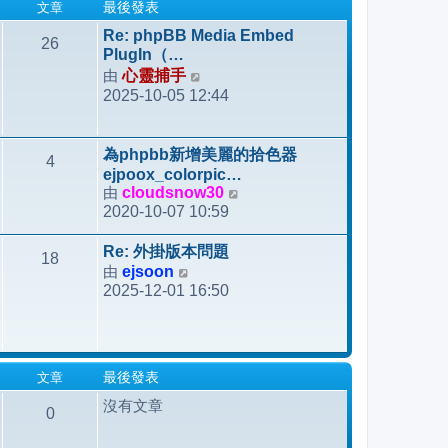
文章
最後發表
Re: phpBB Media Embed
26
PlugIn（…
由
心靈捕手
檢
2025-10-05 12:44
視
最
後
為phpbb新增美麗的拾色器
4
發
ejpoox_colorpic…
表
由
cloudsnow30
檢
2020-10-07 10:59
視
最
Re: 外掛版本問題
18
後
由
ejsoon
檢
發
2025-12-01 16:50
視
表
最
後
發
文章
最後發表
表
沒有文章
0