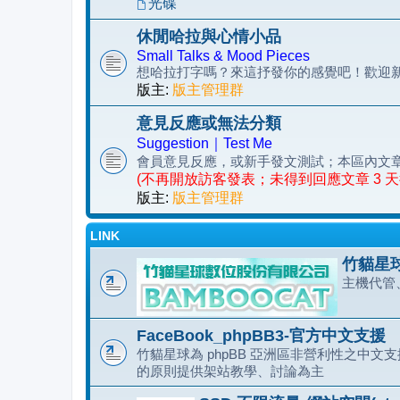
光碟
休閒哈拉與心情小品
Small Talks & Mood Pieces
想哈拉打字嗎？來這抒發你的感覺吧！歡迎
版主:
版主管理群
意見反應或無法分類
Suggestion｜Test Me
會員意見反應，或新手發文測試；本區內文
(不再開放訪客發表；未得到回應文章 3 
版主:
版主管理群
LINK
竹貓星球
主機代管
FaceBook_phpBB3-官方中文支援
竹貓星球為 phpBB 亞洲區非營利性之中文支援
的原則提供架站教學、討論為主