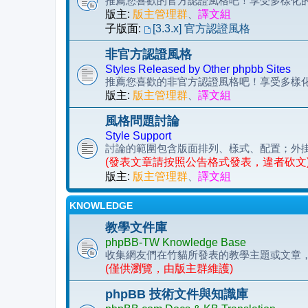
推薦您喜歡的官方認證風格吧！享受多樣化的 p
版主:
版主管理群
、
譯文組
子版面:
[3.3.x] 官方認證風格
非官方認證風格
Styles Released by Other phpbb Sites
推薦您喜歡的非官方認證風格吧！享受多樣化的 
版主:
版主管理群
、
譯文組
風格問題討論
Style Support
討論的範圍包含版面排列、樣式、配置；外
(發表文章請按照公告格式發表，違者砍文
版主:
版主管理群
、
譯文組
KNOWLEDGE
教學文件庫
phpBB-TW Knowledge Base
收集網友們在竹貓所發表的教學主題或文章
(僅供瀏覽，由版主群維護)
phpBB 技術文件與知識庫