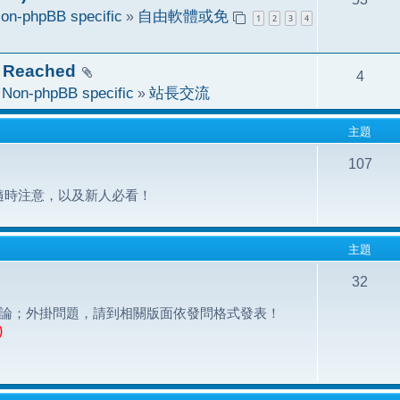
on-phpBB specific
»
自由軟體或免
1
2
3
4
 Reached
4
於
Non-phpBB specific
»
站長交流
主題
107
隨時注意，以及新人必看！
主題
32
之問題討論；外掛問題，請到相關版面依發問格式發表！
)