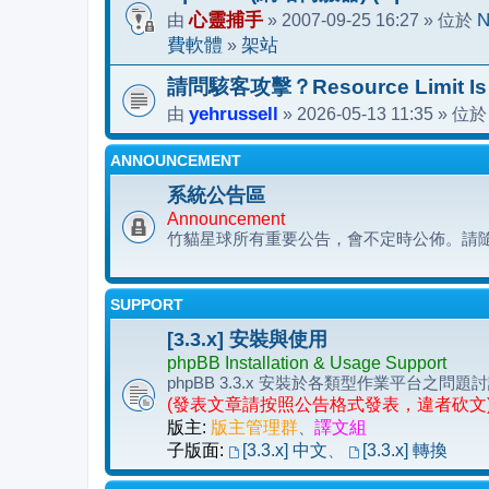
由
心靈捕手
» 2007-09-25 16:27 » 位於
N
費軟體
»
架站
請問駭客攻擊？Resource Limit Is
由
yehrussell
» 2026-05-13 11:35 » 位
ANNOUNCEMENT
系統公告區
Announcement
竹貓星球所有重要公告，會不定時公佈。請
SUPPORT
[3.3.x] 安裝與使用
phpBB Installation & Usage Support
phpBB 3.3.x 安裝於各類型作業平台
(發表文章請按照公告格式發表，違者砍文
版主:
版主管理群
、
譯文組
子版面:
[3.3.x] 中文
、
[3.3.x] 轉換