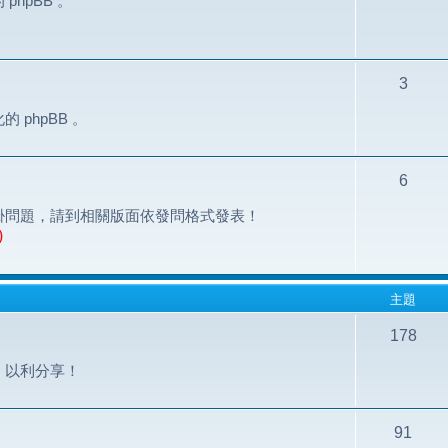
hpBB 。
3
phpBB 。
6
掛問題，請到相關版面依發問格式發表！
)
主題
178
，以利分享！
91