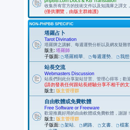
phpBB.com Docs & KB Translation
收集所有官方的技術文件以及知識庫之譯文
(僅供瀏覽，由版主群維護)
NON-PHPBB SPECIFIC
塔羅占卜
Tarot Divination
塔羅牌之講解、每週運勢分析以及網友疑難
版主:
塔羅師
子版面:
塔羅精華
、
每週運勢
、
我想
站長交流
Webmasters Discussion
站長們到此分享架站甘苦、管理心得等；歡
(請勿發表任何跟站長經驗分享不相干的文
版主:
版主管理群
自由軟體或免費軟體
Free Software or Freeware
歡迎推薦好用的自由軟體或免費軟體，謝謝
版主:
版主管理群
子版面:
架站
、
網路
、
文書
、
檔案