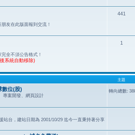
441
新朋友在此版面報到交流！
1
章完全不須公告格式！
天後系統自動移除)
主題
數位(股)
轉向總數: 388
、專案開發、網頁設計
站台，建站日期為 2001/10/29 迄今一直秉持著分享