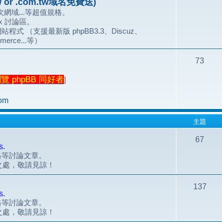
 or .com.tw域名免費送)
網域...等超值規格。
.x 討論區。
站程式 （支援最新版 phpBB3.3、Discuz、
merce...等）
73
 phpBB 同好者
]
om
主題
67
s.
風格等討論文章。
之處，敬請見諒！
137
s.
風格等討論文章。
之處，敬請見諒！