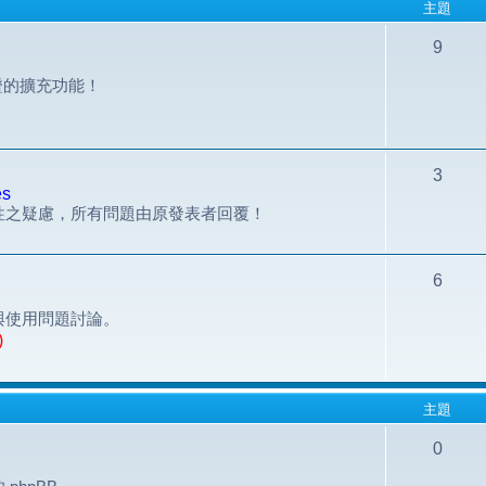
主題
9
組認證的擴充功能！
3
es
性之疑慮，所有問題由原發表者回覆！
6
與使用問題討論。
)
主題
0