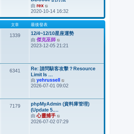
發
由
rex
檢
表
2020-10-14 16:32
視
最
文章
最後發表
後
發
12/4~12/10星座運勢
1339
表
由
傑克巫師
檢
2023-12-05 21:21
視
最
後
發
Re: 請問駭客攻擊？Resource
6341
表
Limit Is …
由
yehrussell
檢
2026-07-01 09:02
視
最
後
phpMyAdmin (資料庫管理)
7179
發
(Update 5.…
表
由
心靈捕手
檢
2026-07-02 07:29
視
最