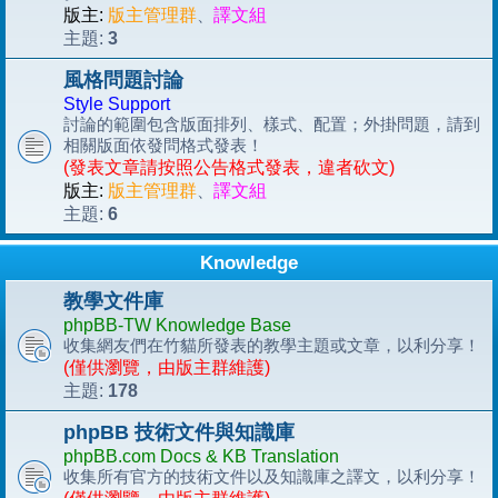
版主:
版主管理群
、
譯文組
3
主題:
風格問題討論
Style Support
討論的範圍包含版面排列、樣式、配置；外掛問題，請到
相關版面依發問格式發表！
(發表文章請按照公告格式發表，違者砍文)
版主:
版主管理群
、
譯文組
6
主題:
Knowledge
教學文件庫
phpBB-TW Knowledge Base
收集網友們在竹貓所發表的教學主題或文章，以利分享！
(僅供瀏覽，由版主群維護)
178
主題:
phpBB 技術文件與知識庫
phpBB.com Docs & KB Translation
收集所有官方的技術文件以及知識庫之譯文，以利分享！