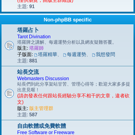
(僅供瀏覽，由版主群維護)
91
主題:
Non-phpBB specific
塔羅占卜
Tarot Divination
塔羅牌之講解、每週運勢分析以及網友疑難答覆。
版主:
塔羅師
子版面:
塔羅精華
、
每週運勢
、
我想發問
881
主題:
站長交流
Webmasters Discussion
站長們到此分享架站甘苦、管理心得等；歡迎大家多多提
出意見喔！
(請勿發表任何跟站長經驗分享不相干的文章，違者砍
文)
版主:
版主管理群
587
主題:
自由軟體或免費軟體
Free Software or Freeware