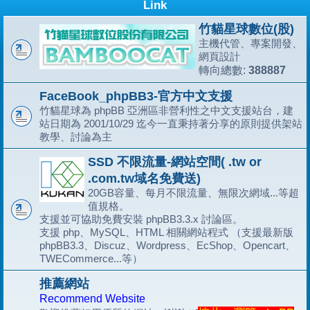
Link
竹貓星球數位(股)
主機代管、專案開發、
網頁設計
388887
轉向總數:
FaceBook_phpBB3-官方中文支援
竹貓星球為 phpBB 亞洲區非營利性之中文支援站台，建
站日期為 2001/10/29 迄今一直秉持著分享的原則提供架站
教學、討論為主
SSD 不限流量-網站空間( .tw or
.com.tw域名免費送)
20GB容量、每月不限流量、無限次網域...等超
值規格。
支援並可協助免費安裝 phpBB3.3.x 討論區。
支援 php、MySQL、HTML 相關網站程式 （支援最新版
phpBB3.3、Discuz、Wordpress、EcShop、Opencart、
TWECommerce...等）
推薦網站
Recommend Website