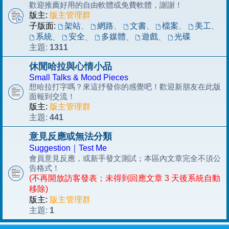
歡迎推薦好用的自由軟體或免費軟體，謝謝！
版主:
版主管理群
子版面:
架站
、
網路
、
文書
、
檔案
、
美工
、
系統
安全
多媒體
遊戲
光碟
、
、
、
、
1311
主題:
休閒哈拉與心情小品
Small Talks & Mood Pieces
想哈拉打字嗎？來這抒發你的感覺吧！歡迎新朋友在此版
面報到交流！
版主:
版主管理群
441
主題:
意見反應或無法分類
Suggestion｜Test Me
會員意見反應，或新手發文測試；本區內文章完全不須公
告格式！
(不再開放訪客發表；未得到回應文章 3 天後系統自動
移除)
版主:
版主管理群
1
主題: