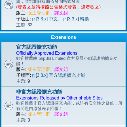
題，請到相關版面依發問格式發表！
(發表文章請按照公告格式發表，違者砍文)
版主:
版主管理群
、
譯文組
子版面:
[3.3.x] 中文
、
[3.3.x] 轉換
32
主題:
Extensions
官方認證擴充功能
Officially Approved Extensions
歡迎推薦由 phpBB Limited 官方發展小組認證的擴充功
能！
版主:
版主管理群
、
譯文組
子版面:
[3.3.x] 官方認證擴充功能
9
主題:
非官方認證擴充功能
Extensions Released by Other phpbb Sites
歡迎推薦非官方認證擴充功能，或許有安全性之疑慮，所
有問題由原發表者回覆！
版主:
版主管理群
、
譯文組
3
主題: