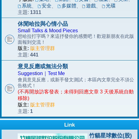
系統
安全
多媒體
遊戲
光碟
、
、
、
、
1311
主題:
休閒哈拉與心情小品
Small Talks & Mood Pieces
想哈拉打字嗎？來這抒發你的感覺吧！歡迎新朋友在此版
面報到交流！
版主:
版主管理群
441
主題:
意見反應或無法分類
Suggestion｜Test Me
會員意見反應，或新手發文測試；本區內文章完全不須公
告格式！
(不再開放訪客發表；未得到回應文章 3 天後系統自動
移除)
版主:
版主管理群
1
主題:
Link
竹貓星球數位(股)