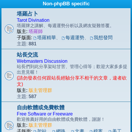
Non-phpBB specific
塔羅占卜
Tarot Divination
塔羅牌之講解、每週運勢分析以及網友疑難答覆。
版主:
塔羅師
子版面:
塔羅精華
、
每週運勢
、
我想發問
881
主題:
站長交流
Webmasters Discussion
站長們到此分享架站甘苦、管理心得等；歡迎大家多多提
出意見喔！
(請勿發表任何跟站長經驗分享不相干的文章，違者砍
文)
版主:
版主管理群
587
主題:
自由軟體或免費軟體
Free Software or Freeware
歡迎推薦好用的自由軟體或免費軟體，謝謝！
版主:
版主管理群
子版面:
架站
、
網路
、
文書
、
檔案
、
美工
、