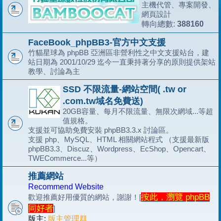
主機代管、專案開發、
網頁設計
388160
轉向總數:
FaceBook_phpBB3-官方中文支援
竹貓星球為 phpBB 亞洲區非營利性之中文支援站台，建
站日期為 2001/10/29 迄今一直秉持著分享的原則提供架站
教學、討論為主
SSD 不限流量-網站空間( .tw or
.com.tw域名免費送)
20GB容量、每月不限流量、無限次網域...等超
值規格。
支援並可協助免費安裝 phpBB3.3.x 討論區。
支援 php、MySQL、HTML 相關網站程式 （支援最新版
phpBB3.3、Discuz、Wordpress、EcShop、Opencart、
TWECommerce...等）
推薦網站
Recommend Website
按此，瀏覽 phpBB
歡迎推薦好用優質的網站，謝謝！[
同好者
]
版主:
版主管理群