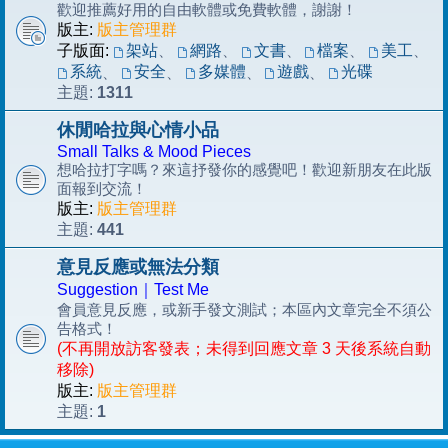
歡迎推薦好用的自由軟體或免費軟體，謝謝！
版主:
版主管理群
子版面:
架站
、
網路
、
文書
、
檔案
、
美工
、
系統
安全
多媒體
遊戲
光碟
、
、
、
、
1311
主題:
休閒哈拉與心情小品
Small Talks & Mood Pieces
想哈拉打字嗎？來這抒發你的感覺吧！歡迎新朋友在此版
面報到交流！
版主:
版主管理群
441
主題:
意見反應或無法分類
Suggestion｜Test Me
會員意見反應，或新手發文測試；本區內文章完全不須公
告格式！
(不再開放訪客發表；未得到回應文章 3 天後系統自動
移除)
版主:
版主管理群
1
主題: