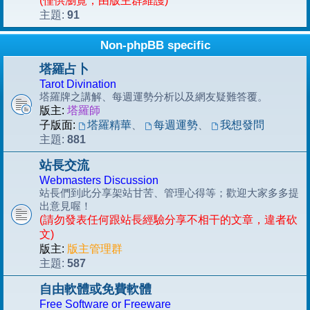
(僅供瀏覽，由版主群維護)
91
主題:
Non-phpBB specific
塔羅占卜
Tarot Divination
塔羅牌之講解、每週運勢分析以及網友疑難答覆。
版主:
塔羅師
子版面:
塔羅精華
、
每週運勢
、
我想發問
881
主題:
站長交流
Webmasters Discussion
站長們到此分享架站甘苦、管理心得等；歡迎大家多多提
出意見喔！
(請勿發表任何跟站長經驗分享不相干的文章，違者砍
文)
版主:
版主管理群
587
主題:
自由軟體或免費軟體
Free Software or Freeware