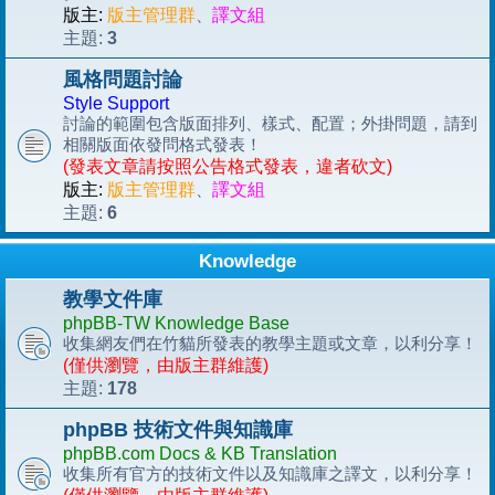
版主:
版主管理群
、
譯文組
3
主題:
風格問題討論
Style Support
討論的範圍包含版面排列、樣式、配置；外掛問題，請到
相關版面依發問格式發表！
(發表文章請按照公告格式發表，違者砍文)
版主:
版主管理群
、
譯文組
6
主題:
Knowledge
教學文件庫
phpBB-TW Knowledge Base
收集網友們在竹貓所發表的教學主題或文章，以利分享！
(僅供瀏覽，由版主群維護)
178
主題:
phpBB 技術文件與知識庫
phpBB.com Docs & KB Translation
收集所有官方的技術文件以及知識庫之譯文，以利分享！