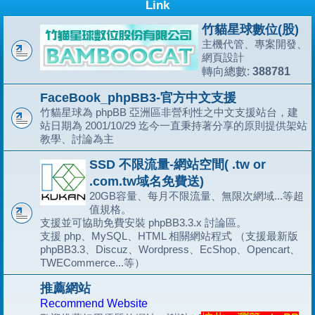
Link
竹貓星球數位(股)
主機代管、專案開發、
網頁設計
388781
轉向總數:
FaceBook_phpBB3-官方中文支援
竹貓星球為 phpBB 亞洲區非營利性之中文支援站台，建
站日期為 2001/10/29 迄今一直秉持著分享的原則提供架站
教學、討論為主
SSD 不限流量-網站空間( .tw or
.com.tw域名免費送)
20GB容量、每月不限流量、無限次網域...等超
值規格。
支援並可協助免費安裝 phpBB3.3.x 討論區。
支援 php、MySQL、HTML 相關網站程式 （支援最新版
phpBB3.3、Discuz、Wordpress、EcShop、Opencart、
TWECommerce...等）
推薦網站
Recommend Website