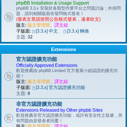
phpBB Installation & Usage Support
phpBB 3.3.x 安裝於各類型作業平台之問題討論；外掛問
題，請到相關版面依發問格式發表！
(發表文章請按照公告格式發表，違者砍文)
版主:
版主管理群
、
譯文組
子版面:
[3.3.x] 中文
、
[3.3.x] 轉換
32
主題:
Extensions
官方認證擴充功能
Officially Approved Extensions
歡迎推薦由 phpBB Limited 官方發展小組認證的擴充功
能！
版主:
版主管理群
、
譯文組
子版面:
[3.3.x] 官方認證擴充功能
9
主題:
非官方認證擴充功能
Extensions Released by Other phpbb Sites
歡迎推薦非官方認證擴充功能，或許有安全性之疑慮，所
有問題由原發表者回覆！
版主:
版主管理群
、
譯文組