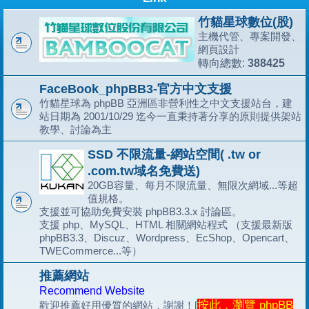
竹貓星球數位(股)
主機代管、專案開發、
網頁設計
388425
轉向總數:
FaceBook_phpBB3-官方中文支援
竹貓星球為 phpBB 亞洲區非營利性之中文支援站台，建
站日期為 2001/10/29 迄今一直秉持著分享的原則提供架站
教學、討論為主
SSD 不限流量-網站空間( .tw or
.com.tw域名免費送)
20GB容量、每月不限流量、無限次網域...等超
值規格。
支援並可協助免費安裝 phpBB3.3.x 討論區。
支援 php、MySQL、HTML 相關網站程式 （支援最新版
phpBB3.3、Discuz、Wordpress、EcShop、Opencart、
TWECommerce...等）
推薦網站
Recommend Website
按此，瀏覽 phpBB
歡迎推薦好用優質的網站，謝謝！[