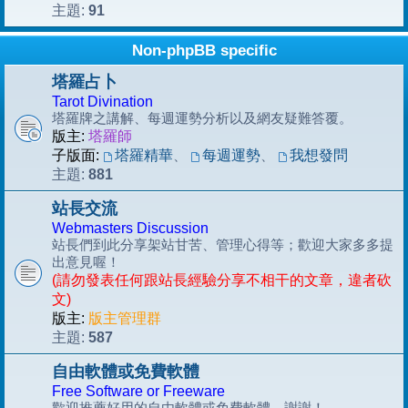
91
主題:
Non-phpBB specific
塔羅占卜
Tarot Divination
塔羅牌之講解、每週運勢分析以及網友疑難答覆。
版主:
塔羅師
子版面:
塔羅精華
、
每週運勢
、
我想發問
881
主題:
站長交流
Webmasters Discussion
站長們到此分享架站甘苦、管理心得等；歡迎大家多多提
出意見喔！
(請勿發表任何跟站長經驗分享不相干的文章，違者砍
文)
版主:
版主管理群
587
主題:
自由軟體或免費軟體
Free Software or Freeware
歡迎推薦好用的自由軟體或免費軟體，謝謝！