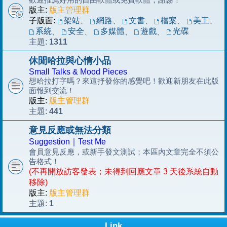
版主:
版主管理群
子版面:
架站
、
網路
、
文書
、
檔案
、
美工
、
系統
安全
多媒體
遊戲
光碟
、
、
、
、
1311
主題:
休閒哈拉與心情小品
Small Talks & Mood Pieces
想哈拉打字嗎？來這抒發你的感覺吧！歡迎新朋友在此版
面報到交流！
版主:
版主管理群
441
主題:
意見反應或無法分類
Suggestion｜Test Me
會員意見反應，或新手發文測試；本區內文章完全不須公
告格式！
(不再開放訪客發表；未得到回應文章 3 天後系統自動
移除)
版主:
版主管理群
1
主題:
Link