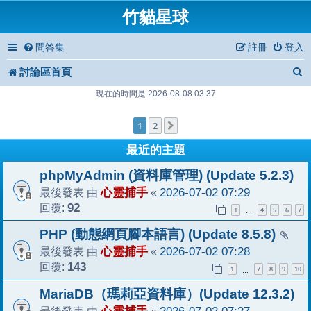
竹貓星球
問答集
註冊
登入
討論區首頁
現在的時間是 2026-08-08 03:37
1
2
下一頁
最近的主題
phpMyAdmin (資料庫管理) (Update 5.2.3)
最後發表 由
心靈捕手
«
2026-07-02 07:29
回覆:
92
1
4
5
6
7
…
PHP (動態網頁腳本語言) (Update 8.5.8)
最後發表 由
心靈捕手
«
2026-07-02 07:28
回覆:
143
1
7
8
9
10
…
MariaDB（瑪莉亞資料庫）(Update 12.3.2)
最後發表 由
«