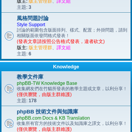
版主:
版主管理群
、
譯文組
3
主題:
風格問題討論
Style Support
討論的範圍包含版面排列、樣式、配置；外掛問題，請到
相關版面依發問格式發表！
(發表文章請按照公告格式發表，違者砍文)
版主:
版主管理群
、
譯文組
6
主題:
Knowledge
教學文件庫
phpBB-TW Knowledge Base
收集網友們在竹貓所發表的教學主題或文章，以利分享！
(僅供瀏覽，由版主群維護)
178
主題:
phpBB 技術文件與知識庫
phpBB.com Docs & KB Translation
收集所有官方的技術文件以及知識庫之譯文，以利分享！
(僅供瀏覽，由版主群維護)