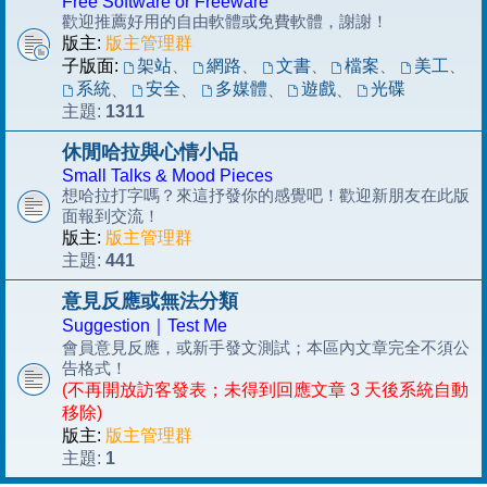
Free Software or Freeware
歡迎推薦好用的自由軟體或免費軟體，謝謝！
版主:
版主管理群
子版面:
架站
、
網路
、
文書
、
檔案
、
美工
、
系統
安全
多媒體
遊戲
光碟
、
、
、
、
1311
主題:
休閒哈拉與心情小品
Small Talks & Mood Pieces
想哈拉打字嗎？來這抒發你的感覺吧！歡迎新朋友在此版
面報到交流！
版主:
版主管理群
441
主題:
意見反應或無法分類
Suggestion｜Test Me
會員意見反應，或新手發文測試；本區內文章完全不須公
告格式！
(不再開放訪客發表；未得到回應文章 3 天後系統自動
移除)
版主:
版主管理群
1
主題: