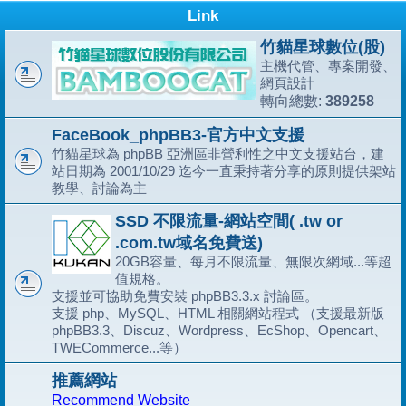
Link
竹貓星球數位(股)
主機代管、專案開發、
網頁設計
389258
轉向總數:
FaceBook_phpBB3-官方中文支援
竹貓星球為 phpBB 亞洲區非營利性之中文支援站台，建
站日期為 2001/10/29 迄今一直秉持著分享的原則提供架站
教學、討論為主
SSD 不限流量-網站空間( .tw or
.com.tw域名免費送)
20GB容量、每月不限流量、無限次網域...等超
值規格。
支援並可協助免費安裝 phpBB3.3.x 討論區。
支援 php、MySQL、HTML 相關網站程式 （支援最新版
phpBB3.3、Discuz、Wordpress、EcShop、Opencart、
TWECommerce...等）
推薦網站
Recommend Website