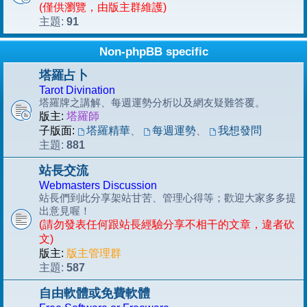
(僅供瀏覽，由版主群維護)
91
主題:
Non-phpBB specific
塔羅占卜
Tarot Divination
塔羅牌之講解、每週運勢分析以及網友疑難答覆。
版主:
塔羅師
子版面:
塔羅精華
、
每週運勢
、
我想發問
881
主題:
站長交流
Webmasters Discussion
站長們到此分享架站甘苦、管理心得等；歡迎大家多多提
出意見喔！
(請勿發表任何跟站長經驗分享不相干的文章，違者砍
文)
版主:
版主管理群
587
主題:
自由軟體或免費軟體