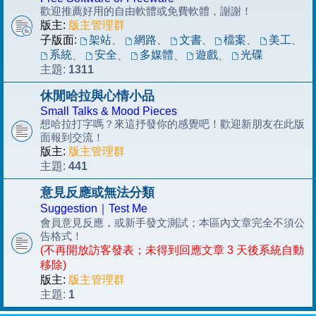
歡迎推薦好用的自由軟體或免費軟體，謝謝！
版主:
版主管理群
子版面:
架站
、
網路
、
文書
、
檔案
、
美工
、
系統
安全
多媒體
遊戲
光碟
、
、
、
、
1311
主題:
休閒哈拉與心情小品
Small Talks & Mood Pieces
想哈拉打字嗎？來這抒發你的感覺吧！歡迎新朋友在此版
面報到交流！
版主:
版主管理群
441
主題:
意見反應或無法分類
Suggestion｜Test Me
會員意見反應，或新手發文測試；本區內文章完全不須公
告格式！
(不再開放訪客發表；未得到回應文章 3 天後系統自動
移除)
版主:
版主管理群
1
主題: