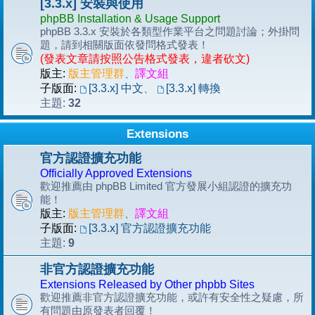
[3.3.x] 安裝與使用
phpBB Installation & Usage Support
phpBB 3.3.x 安裝於各類型作業平台之問題討論；外掛問
題，請到相關版面依發問格式發表！
(發表文章請按照公告格式發表，違者砍文)
版主:
版主管理群
、
譯文組
子版面:
[3.3.x] 中文
、
[3.3.x] 轉換
32
主題:
Extensions
官方認證擴充功能
Officially Approved Extensions
歡迎推薦由 phpBB Limited 官方發展小組認證的擴充功
能！
版主:
版主管理群
、
譯文組
子版面:
[3.3.x] 官方認證擴充功能
9
主題:
非官方認證擴充功能
Extensions Released by Other phpbb Sites
歡迎推薦非官方認證擴充功能，或許有安全性之疑慮，所
有問題由原發表者回覆！