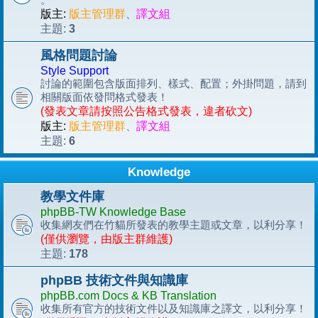
版主:
版主管理群
、
譯文組
3
主題:
風格問題討論
Style Support
討論的範圍包含版面排列、樣式、配置；外掛問題，請到
相關版面依發問格式發表！
(發表文章請按照公告格式發表，違者砍文)
版主:
版主管理群
、
譯文組
6
主題:
Knowledge
教學文件庫
phpBB-TW Knowledge Base
收集網友們在竹貓所發表的教學主題或文章，以利分享！
(僅供瀏覽，由版主群維護)
178
主題:
phpBB 技術文件與知識庫
phpBB.com Docs & KB Translation
收集所有官方的技術文件以及知識庫之譯文，以利分享！