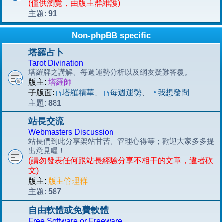
(僅供瀏覽，由版主群維護)
91
主題:
Non-phpBB specific
塔羅占卜
Tarot Divination
塔羅牌之講解、每週運勢分析以及網友疑難答覆。
版主:
塔羅師
子版面:
塔羅精華
、
每週運勢
、
我想發問
881
主題:
站長交流
Webmasters Discussion
站長們到此分享架站甘苦、管理心得等；歡迎大家多多提
出意見喔！
(請勿發表任何跟站長經驗分享不相干的文章，違者砍
文)
版主:
版主管理群
587
主題:
自由軟體或免費軟體
Free Software or Freeware