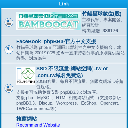
Link
竹貓星球數位(股)
主機代管、專案開發、
網頁設計
388176
轉向總數:
FaceBook_phpBB3-官方中文支援
竹貓星球為 phpBB 亞洲區非營利性之中文支援站台，建
站日期為 2001/10/29 迄今一直秉持著分享的原則提供架站
教學、討論為主
SSD 不限流量-網站空間( .tw or
.com.tw域名免費送)
20GB容量、每月不限流量、無限次網域...等超
值規格。
支援並可協助免費安裝 phpBB3.3.x 討論區。
支援 php、MySQL、HTML 相關網站程式 （支援最新版
phpBB3.3、Discuz、Wordpress、EcShop、Opencart、
TWECommerce...等）
推薦網站
Recommend Website