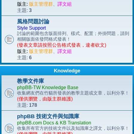
版主:
版主管理群
、
譯文組
3
主題:
風格問題討論
Style Support
討論的範圍包含版面排列、樣式、配置；外掛問題，請到
相關版面依發問格式發表！
(發表文章請按照公告格式發表，違者砍文)
版主:
版主管理群
、
譯文組
6
主題:
Knowledge
教學文件庫
phpBB-TW Knowledge Base
收集網友們在竹貓所發表的教學主題或文章，以利分享！
(僅供瀏覽，由版主群維護)
178
主題:
phpBB 技術文件與知識庫
phpBB.com Docs & KB Translation
收集所有官方的技術文件以及知識庫之譯文，以利分享！