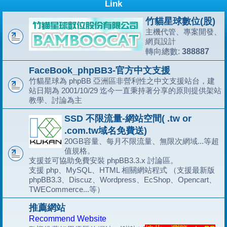
Link
竹貓星球數位(股)
主機代管、專案開發、
網頁設計
388887
轉向總數:
FaceBook_phpBB3-官方中文支援
竹貓星球為 phpBB 亞洲區非營利性之中文支援站台，建
站日期為 2001/10/29 迄今一直秉持著分享的原則提供架站
教學、討論為主
SSD 不限流量-網站空間( .tw or
.com.tw域名免費送)
20GB容量、每月不限流量、無限次網域...等超
值規格。
支援並可協助免費安裝 phpBB3.3.x 討論區。
支援 php、MySQL、HTML 相關網站程式 （支援最新版
phpBB3.3、Discuz、Wordpress、EcShop、Opencart、
TWECommerce...等）
推薦網站
Recommend Website