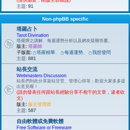
(僅供瀏覽，由版主群維護)
91
主題:
Non-phpBB specific
塔羅占卜
Tarot Divination
塔羅牌之講解、每週運勢分析以及網友疑難答覆。
版主:
塔羅師
子版面:
塔羅精華
、
每週運勢
、
我想發問
881
主題:
站長交流
Webmasters Discussion
站長們到此分享架站甘苦、管理心得等；歡迎大家多多提
出意見喔！
(請勿發表任何跟站長經驗分享不相干的文章，違者砍
文)
版主:
版主管理群
587
主題:
自由軟體或免費軟體
Free Software or Freeware