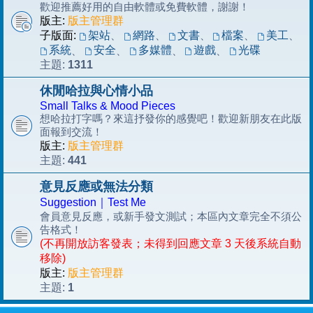
歡迎推薦好用的自由軟體或免費軟體，謝謝！
版主:
版主管理群
子版面:
架站
、
網路
、
文書
、
檔案
、
美工
、
系統
安全
多媒體
遊戲
光碟
、
、
、
、
1311
主題:
休閒哈拉與心情小品
Small Talks & Mood Pieces
想哈拉打字嗎？來這抒發你的感覺吧！歡迎新朋友在此版
面報到交流！
版主:
版主管理群
441
主題:
意見反應或無法分類
Suggestion｜Test Me
會員意見反應，或新手發文測試；本區內文章完全不須公
告格式！
(不再開放訪客發表；未得到回應文章 3 天後系統自動
移除)
版主:
版主管理群
1
主題: