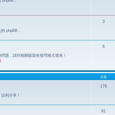
hpBB 。
3
phpBB 。
6
掛問題，請到相關版面依發問格式發表！
)
主題
178
，以利分享！
91