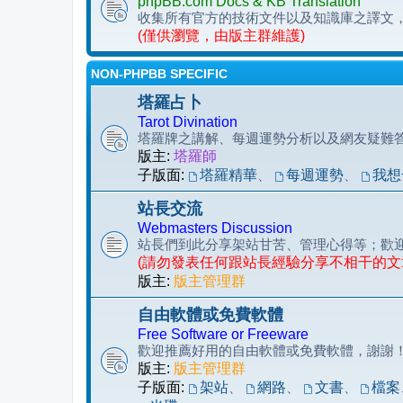
phpBB.com Docs & KB Translation
收集所有官方的技術文件以及知識庫之譯文
(僅供瀏覽，由版主群維護)
NON-PHPBB SPECIFIC
塔羅占卜
Tarot Divination
塔羅牌之講解、每週運勢分析以及網友疑難
版主:
塔羅師
子版面:
塔羅精華
、
每週運勢
、
我想
站長交流
Webmasters Discussion
站長們到此分享架站甘苦、管理心得等；歡
(請勿發表任何跟站長經驗分享不相干的文
版主:
版主管理群
自由軟體或免費軟體
Free Software or Freeware
歡迎推薦好用的自由軟體或免費軟體，謝謝
版主:
版主管理群
子版面:
架站
、
網路
、
文書
、
檔案