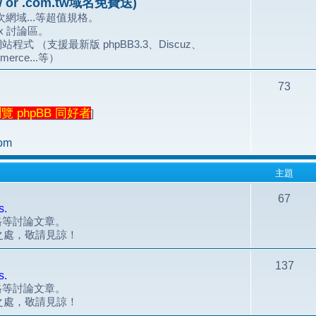
 or .com.tw域名免費送)
網域...等超值規格。
.x 討論區。
站程式 （支援最新版 phpBB3.3、Discuz、
merce...等）
73
 phpBB 同好者
]
om
主題
67
s.
風格等討論文章。
之處，敬請見諒！
137
s.
風格等討論文章。
之處，敬請見諒！