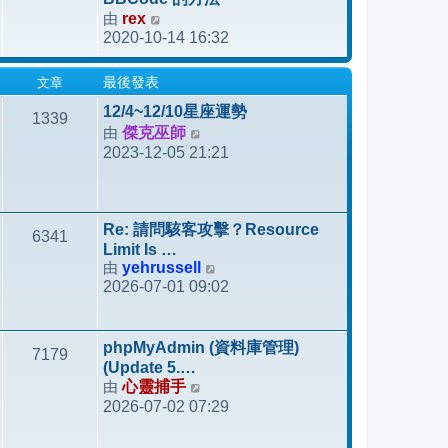
發
由
rex
檢
表
2020-10-14 16:32
視
最
文章
最後發表
後
發
12/4~12/10星座運勢
1339
表
由
傑克巫師
檢
2023-12-05 21:21
視
最
後
發
Re: 請問駭客攻擊？Resource
6341
表
Limit Is …
由
yehrussell
檢
2026-07-01 09:02
視
最
後
phpMyAdmin (資料庫管理)
7179
發
(Update 5.…
表
由
心靈捕手
檢
2026-07-02 07:29
視
最