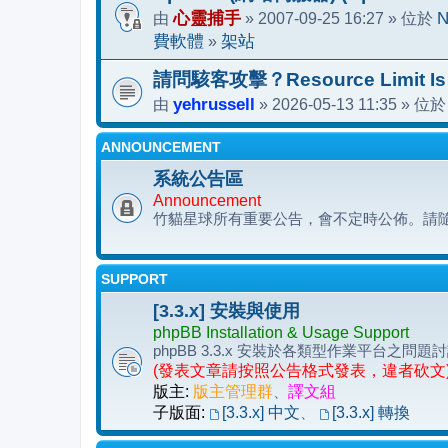
由
心靈捕手
» 2007-09-25 16:27 » 位於
N
費軟體
»
架站
請問駭客攻擊？Resource Limit Is
由
yehrussell
» 2026-05-13 11:35 » 位
ANNOUNCEMENT
系統公告區
Announcement
竹貓星球所有重要公告，會不定時公佈。請
SUPPORT
[3.3.x] 安裝與使用
phpBB Installation & Usage Support
phpBB 3.3.x 安裝於各類型作業平台
(發表文章請按照公告格式發表，違者砍文
版主:
版主管理群
、
譯文組
子版面:
[3.3.x] 中文
、
[3.3.x] 轉換