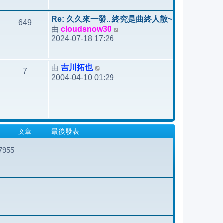
後
發
Re: 久久來一發...終究是曲終人散~
649
表
由
cloudsnow30
檢
2024-07-18 17:26
視
最
後
由
吉川拓也
檢
7
發
2004-04-10 01:29
視
表
最
後
發
表
文章
最後發表
955