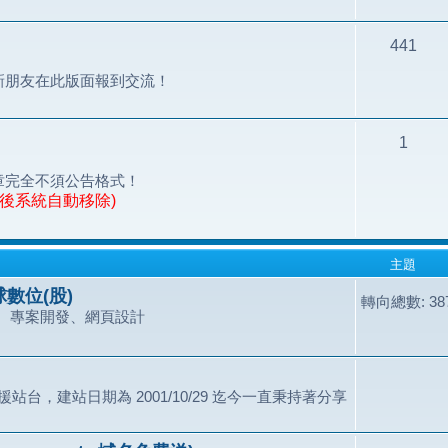
441
新朋友在此版面報到交流！
1
章完全不須公告格式！
天後系統自動移除)
主題
數位(股)
轉向總數: 387
、專案開發、網頁設計
站台，建站日期為 2001/10/29 迄今一直秉持著分享