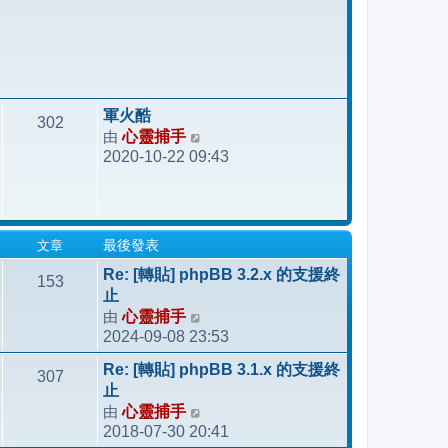
軍火酷
302
由
心靈捕手
檢
2020-10-22 09:43
視
最
後
發
文章
最後發表
表
Re: [轉貼] phpBB 3.2.x 的支援終
153
止
由
心靈捕手
檢
2024-09-08 23:53
視
最
Re: [轉貼] phpBB 3.1.x 的支援終
307
後
止
發
由
心靈捕手
檢
表
2018-07-30 20:41
視