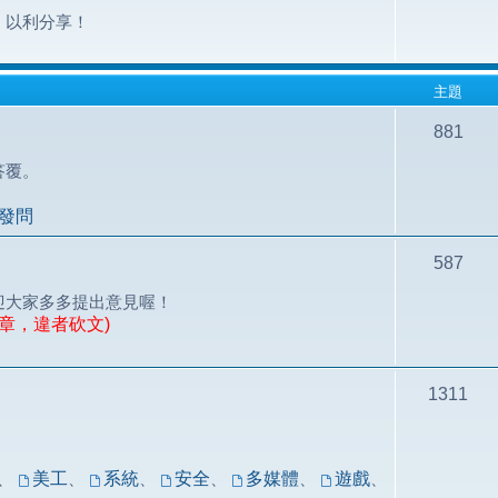
，以利分享！
主題
881
答覆。
發問
587
迎大家多多提出意見喔！
章，違者砍文)
1311
！
、
美工
、
系統
、
安全
、
多媒體
、
遊戲
、