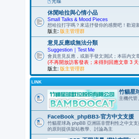
光碟
休閒哈拉與心情小品
Small Talks & Mood Pieces
想哈拉打字嗎？來這抒發你的感覺吧！歡迎
版主:
版主管理群
意見反應或無法分類
Suggestion｜Test Me
會員意見反應，或新手發文測試；本區內文
(不再開放訪客發表；未得到回應文章 3 
版主:
版主管理群
LINK
竹貓星球
主機代管
FaceBook_phpBB3-官方中文支援
竹貓星球為 phpBB 亞洲區非營利性之中文支援
的原則提供架站教學、討論為主