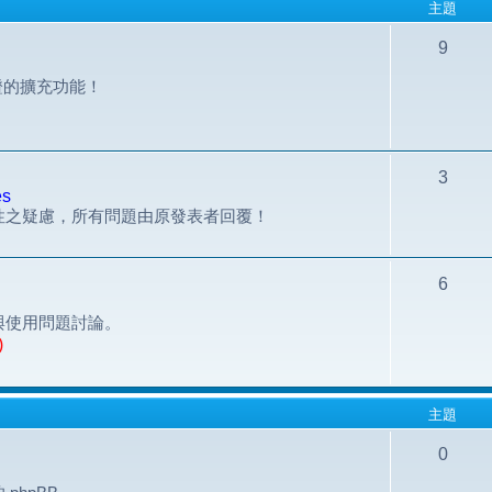
主題
9
組認證的擴充功能！
3
es
性之疑慮，所有問題由原發表者回覆！
6
與使用問題討論。
)
主題
0