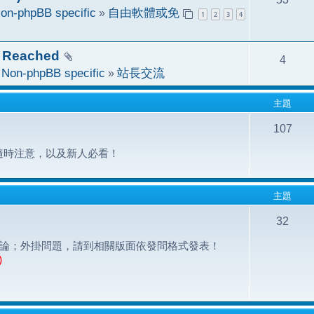
on-phpBB specific
»
自由軟體或免
1
2
3
4
 Reached
4
於
Non-phpBB specific
»
站長交流
主題
107
隨時注意，以及新人必看！
主題
32
之問題討論；外掛問題，請到相關版面依發問格式發表！
)