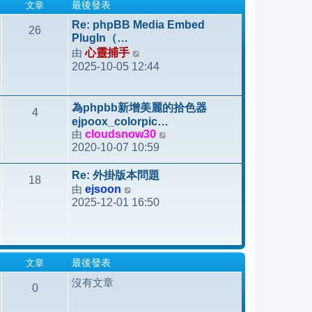
文章
最後發表
Re: phpBB Media Embed
26
PlugIn（…
由
心靈捕手
檢
2025-10-05 12:44
視
最
後
為phpbb新增美麗的拾色器
4
發
ejpoox_colorpic…
表
由
cloudsnow30
檢
2020-10-07 10:59
視
最
Re: 外掛版本問題
18
後
由
ejsoon
檢
發
2025-12-01 16:50
視
表
最
後
發
文章
最後發表
表
沒有文章
0