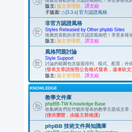
推薦您喜歡的官方認證風格吧！享受多樣化的 p
版主:
版主管理群
、
譯文組
子版面:
[3.3.x] 官方認證風格
非官方認證風格
Styles Released by Other phpbb Sites
推薦您喜歡的非官方認證風格吧！享受多樣化的 
版主:
版主管理群
、
譯文組
風格問題討論
Style Support
討論的範圍包含版面排列、樣式、配置；外
(發表文章請按照公告格式發表，違者砍文
版主:
版主管理群
、
譯文組
KNOWLEDGE
教學文件庫
phpBB-TW Knowledge Base
收集網友們在竹貓所發表的教學主題或文章
(僅供瀏覽，由版主群維護)
phpBB 技術文件與知識庫