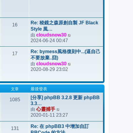
Re: 稜鏡之森原創自製 JF Black
16
Style 風…
由
cloudsnow30
檢
2024-06-24 00:47
視
最
Re: bymess風格復刻中...(逼自己
17
後
不要放棄..囧)
發
由
cloudsnow30
檢
表
2020-08-29 23:02
視
最
後
文章
最後發表
發
表
[分享] phpBB 3.2.8 更新 phpBB
1085
3.3…
由
心靈捕手
檢
2020-01-11 23:27
視
最
Re: 在 phpBB3 中增加自訂
131
後
BBCode 的方法