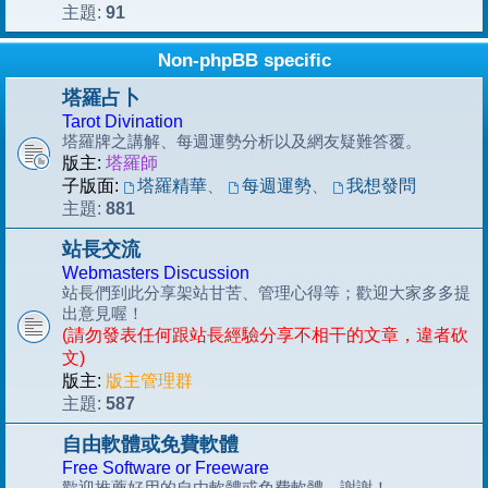
91
主題:
Non-phpBB specific
塔羅占卜
Tarot Divination
塔羅牌之講解、每週運勢分析以及網友疑難答覆。
版主:
塔羅師
子版面:
塔羅精華
、
每週運勢
、
我想發問
881
主題:
站長交流
Webmasters Discussion
站長們到此分享架站甘苦、管理心得等；歡迎大家多多提
出意見喔！
(請勿發表任何跟站長經驗分享不相干的文章，違者砍
文)
版主:
版主管理群
587
主題:
自由軟體或免費軟體
Free Software or Freeware
歡迎推薦好用的自由軟體或免費軟體，謝謝！