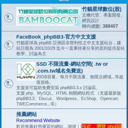
竹貓星球數位(股)
主機代管、專案開發、
網頁設計
388407
轉向總數:
FaceBook_phpBB3-官方中文支援
竹貓星球為 phpBB 亞洲區非營利性之中文支援站台，建
站日期為 2001/10/29 迄今一直秉持著分享的原則提供架站
教學、討論為主
SSD 不限流量-網站空間( .tw or
.com.tw域名免費送)
20GB容量、每月不限流量、無限次網域...等超
值規格。
支援並可協助免費安裝 phpBB3.3.x 討論區。
支援 php、MySQL、HTML 相關網站程式 （支援最新版
phpBB3.3、Discuz、Wordpress、EcShop、Opencart、
TWECommerce...等）
推薦網站
Recommend Website
按此，瀏覽 phpBB
歡迎推薦好用優質的網站，謝謝！[