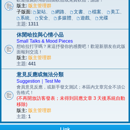
版主:
版主管理群
子版面:
架站
、
網路
、
文書
、
檔案
、
美工
、
系統
安全
多媒體
遊戲
光碟
、
、
、
、
1311
主題:
休閒哈拉與心情小品
Small Talks & Mood Pieces
想哈拉打字嗎？來這抒發你的感覺吧！歡迎新朋友在此版
面報到交流！
版主:
版主管理群
441
主題:
意見反應或無法分類
Suggestion｜Test Me
會員意見反應，或新手發文測試；本區內文章完全不須公
告格式！
(不再開放訪客發表；未得到回應文章 3 天後系統自動
移除)
版主:
版主管理群
1
主題:
Link