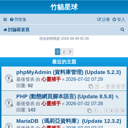
竹貓星球
問答集
註冊
登入
討論區首頁
現在的時間是 2026-08-08 02:39
1
2
下一頁
最近的主題
phpMyAdmin (資料庫管理) (Update 5.2.3)
最後發表 由
心靈捕手
«
2026-07-02 07:29
回覆:
92
1
4
5
6
7
…
PHP (動態網頁腳本語言) (Update 8.5.8)
最後發表 由
心靈捕手
«
2026-07-02 07:28
回覆:
143
1
7
8
9
10
…
MariaDB（瑪莉亞資料庫）(Update 12.3.2)
最後發表 由
«