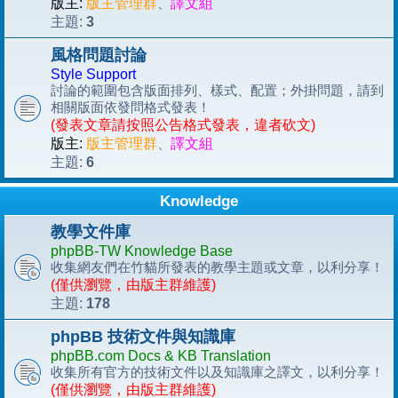
版主:
版主管理群
、
譯文組
3
主題:
風格問題討論
Style Support
討論的範圍包含版面排列、樣式、配置；外掛問題，請到
相關版面依發問格式發表！
(發表文章請按照公告格式發表，違者砍文)
版主:
版主管理群
、
譯文組
6
主題:
Knowledge
教學文件庫
phpBB-TW Knowledge Base
收集網友們在竹貓所發表的教學主題或文章，以利分享！
(僅供瀏覽，由版主群維護)
178
主題:
phpBB 技術文件與知識庫
phpBB.com Docs & KB Translation
收集所有官方的技術文件以及知識庫之譯文，以利分享！
(僅供瀏覽，由版主群維護)