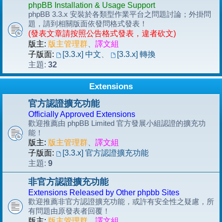
phpBB Installation & Usage Support
phpBB 3.3.x 安裝於各類型作業平台之問題討論；外掛問
題，請到相關版面依發問格式發表！
(發表文章請按照公告格式發表，違者砍文)
版主:
版主管理群
、
譯文組
子版面:
[3.3.x] 中文
、
[3.3.x] 轉換
32
主題:
Extensions
官方認證擴充功能
Officially Approved Extensions
歡迎推薦由 phpBB Limited 官方發展小組認證的擴充功
能！
版主:
版主管理群
、
譯文組
子版面:
[3.3.x] 官方認證擴充功能
9
主題:
非官方認證擴充功能
Extensions Released by Other phpbb Sites
歡迎推薦非官方認證擴充功能，或許有安全性之疑慮，所
有問題由原發表者回覆！
版主:
版主管理群
、
譯文組