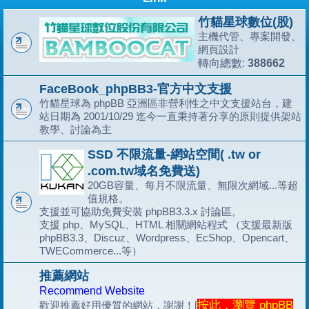
竹貓星球數位(股)
主機代管、專案開發、
網頁設計
388662
轉向總數:
FaceBook_phpBB3-官方中文支援
竹貓星球為 phpBB 亞洲區非營利性之中文支援站台，建
站日期為 2001/10/29 迄今一直秉持著分享的原則提供架站
教學、討論為主
SSD 不限流量-網站空間( .tw or
.com.tw域名免費送)
20GB容量、每月不限流量、無限次網域...等超
值規格。
支援並可協助免費安裝 phpBB3.3.x 討論區。
支援 php、MySQL、HTML 相關網站程式 （支援最新版
phpBB3.3、Discuz、Wordpress、EcShop、Opencart、
TWECommerce...等）
推薦網站
Recommend Website
按此，瀏覽 phpBB
歡迎推薦好用優質的網站，謝謝！[