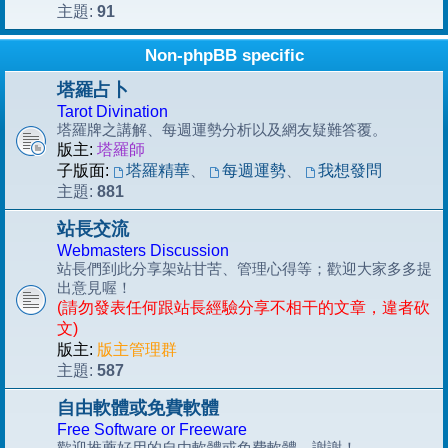
91
主題:
Non-phpBB specific
塔羅占卜
Tarot Divination
塔羅牌之講解、每週運勢分析以及網友疑難答覆。
版主:
塔羅師
子版面:
塔羅精華
、
每週運勢
、
我想發問
881
主題:
站長交流
Webmasters Discussion
站長們到此分享架站甘苦、管理心得等；歡迎大家多多提
出意見喔！
(請勿發表任何跟站長經驗分享不相干的文章，違者砍
文)
版主:
版主管理群
587
主題:
自由軟體或免費軟體
Free Software or Freeware
歡迎推薦好用的自由軟體或免費軟體，謝謝！