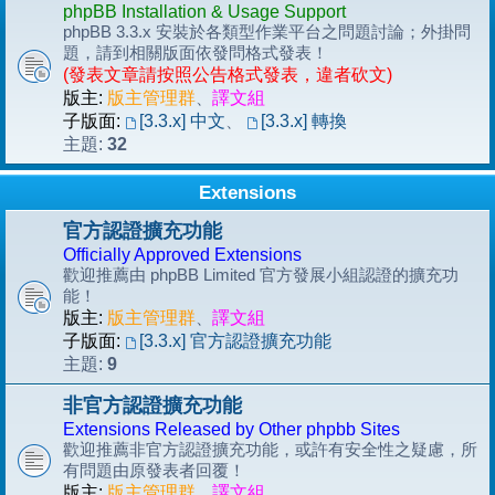
phpBB Installation & Usage Support
phpBB 3.3.x 安裝於各類型作業平台之問題討論；外掛問
題，請到相關版面依發問格式發表！
(發表文章請按照公告格式發表，違者砍文)
版主:
版主管理群
、
譯文組
子版面:
[3.3.x] 中文
、
[3.3.x] 轉換
32
主題:
Extensions
官方認證擴充功能
Officially Approved Extensions
歡迎推薦由 phpBB Limited 官方發展小組認證的擴充功
能！
版主:
版主管理群
、
譯文組
子版面:
[3.3.x] 官方認證擴充功能
9
主題:
非官方認證擴充功能
Extensions Released by Other phpbb Sites
歡迎推薦非官方認證擴充功能，或許有安全性之疑慮，所
有問題由原發表者回覆！
版主:
版主管理群
、
譯文組