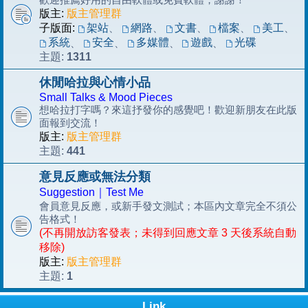
版主:
版主管理群
子版面:
架站
、
網路
、
文書
、
檔案
、
美工
、
系統
安全
多媒體
遊戲
光碟
、
、
、
、
1311
主題:
休閒哈拉與心情小品
Small Talks & Mood Pieces
想哈拉打字嗎？來這抒發你的感覺吧！歡迎新朋友在此版
面報到交流！
版主:
版主管理群
441
主題:
意見反應或無法分類
Suggestion｜Test Me
會員意見反應，或新手發文測試；本區內文章完全不須公
告格式！
(不再開放訪客發表；未得到回應文章 3 天後系統自動
移除)
版主:
版主管理群
1
主題:
Link