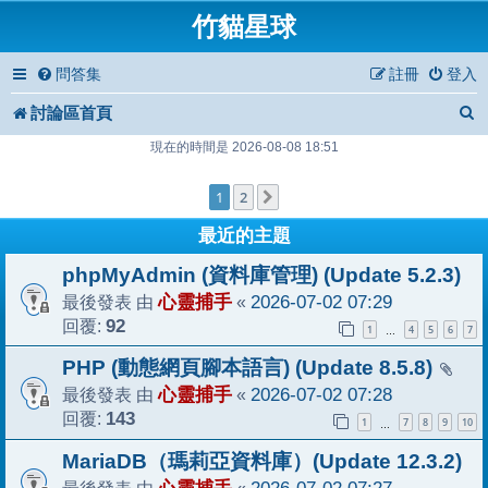
竹貓星球
問答集
註冊
登入
討論區首頁
現在的時間是 2026-08-08 18:51
1
2
下一頁
最近的主題
phpMyAdmin (資料庫管理) (Update 5.2.3)
最後發表 由
心靈捕手
«
2026-07-02 07:29
回覆:
92
1
4
5
6
7
…
PHP (動態網頁腳本語言) (Update 8.5.8)
最後發表 由
心靈捕手
«
2026-07-02 07:28
回覆:
143
1
7
8
9
10
…
MariaDB（瑪莉亞資料庫）(Update 12.3.2)
最後發表 由
«