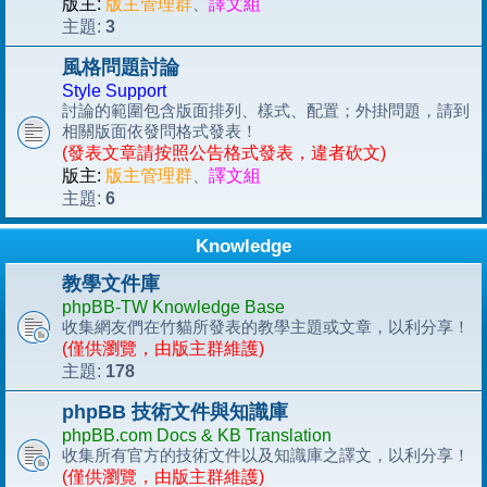
版主:
版主管理群
、
譯文組
3
主題:
風格問題討論
Style Support
討論的範圍包含版面排列、樣式、配置；外掛問題，請到
相關版面依發問格式發表！
(發表文章請按照公告格式發表，違者砍文)
版主:
版主管理群
、
譯文組
6
主題:
Knowledge
教學文件庫
phpBB-TW Knowledge Base
收集網友們在竹貓所發表的教學主題或文章，以利分享！
(僅供瀏覽，由版主群維護)
178
主題:
phpBB 技術文件與知識庫
phpBB.com Docs & KB Translation
收集所有官方的技術文件以及知識庫之譯文，以利分享！
(僅供瀏覽，由版主群維護)