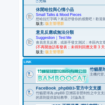
光碟
休閒哈拉與心情小品
Small Talks & Mood Pieces
想哈拉打字嗎？來這抒發你的感覺吧！歡迎
版主:
版主管理群
意見反應或無法分類
Suggestion｜Test Me
會員意見反應，或新手發文測試；本區內文
(不再開放訪客發表；未得到回應文章 3 
版主:
版主管理群
LINK
竹貓星球
主機代管
FaceBook_phpBB3-官方中文支援
竹貓星球為 phpBB 亞洲區非營利性之中文支援
的原則提供架站教學、討論為主