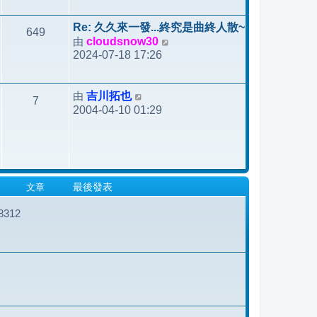
後
發
Re: 久久來一發...終究是曲終人散~
649
表
由
cloudsnow30
檢
2024-07-18 17:26
視
最
後
由
吉川拓也
檢
7
發
2004-04-10 01:29
視
表
最
後
發
表
文章
最後發表
312