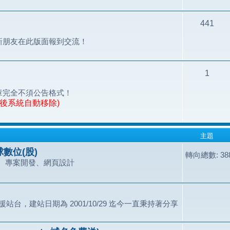
441
新朋友在此版面報到交流！
1
章完全不須公告格式！
天後系統自動移除)
主題
數位(股)
轉向總數: 388
、專案開發、網頁設計
站台，建站日期為 2001/10/29 迄今一直秉持著分享