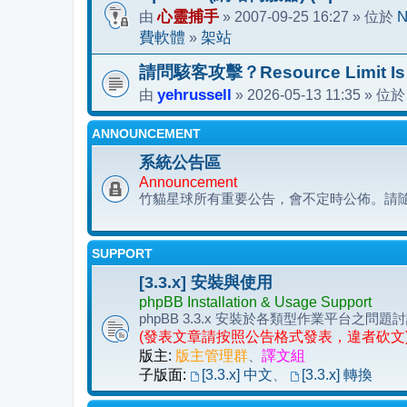
由
心靈捕手
» 2007-09-25 16:27 » 位於
N
費軟體
»
架站
請問駭客攻擊？Resource Limit Is
由
yehrussell
» 2026-05-13 11:35 » 位
ANNOUNCEMENT
系統公告區
Announcement
竹貓星球所有重要公告，會不定時公佈。請
SUPPORT
[3.3.x] 安裝與使用
phpBB Installation & Usage Support
phpBB 3.3.x 安裝於各類型作業平台
(發表文章請按照公告格式發表，違者砍文
版主:
版主管理群
、
譯文組
子版面:
[3.3.x] 中文
、
[3.3.x] 轉換