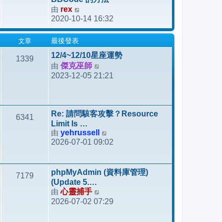
發
由
rex
檢
表
2020-10-14 16:32
視
最
文章
最後發表
後
發
12/4~12/10星座運勢
1339
表
由
傑克巫師
檢
2023-12-05 21:21
視
最
後
發
Re: 請問駭客攻擊？Resource
6341
表
Limit Is …
由
yehrussell
檢
2026-07-01 09:02
視
最
後
phpMyAdmin (資料庫管理)
7179
發
(Update 5.…
表
由
心靈捕手
檢
2026-07-02 07:29
視
最