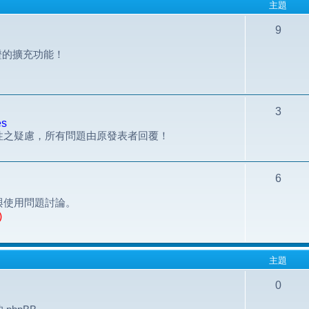
主題
9
組認證的擴充功能！
3
es
性之疑慮，所有問題由原發表者回覆！
6
與使用問題討論。
)
主題
0