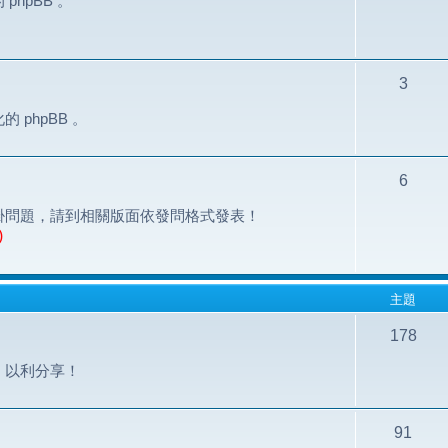
hpBB 。
3
phpBB 。
6
掛問題，請到相關版面依發問格式發表！
)
主題
178
，以利分享！
91