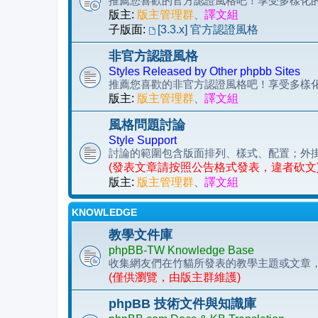
推薦您喜歡的官方認證風格吧！享受多樣化的 p
版主:
版主管理群
、
譯文組
子版面:
[3.3.x] 官方認證風格
非官方認證風格
Styles Released by Other phpbb Sites
推薦您喜歡的非官方認證風格吧！享受多樣化的 
版主:
版主管理群
、
譯文組
風格問題討論
Style Support
討論的範圍包含版面排列、樣式、配置；外
(發表文章請按照公告格式發表，違者砍文
版主:
版主管理群
、
譯文組
KNOWLEDGE
教學文件庫
phpBB-TW Knowledge Base
收集網友們在竹貓所發表的教學主題或文章
(僅供瀏覽，由版主群維護)
phpBB 技術文件與知識庫