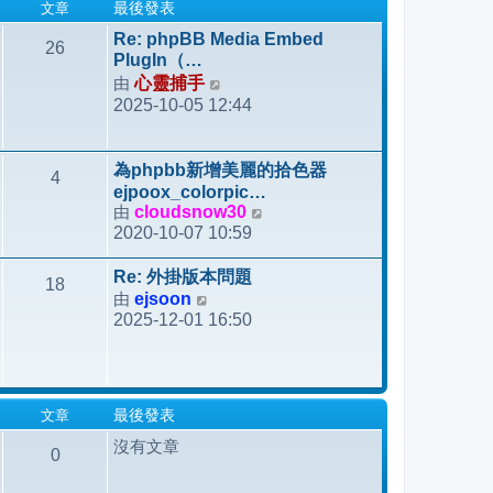
文章
最後發表
Re: phpBB Media Embed
26
PlugIn（…
由
心靈捕手
檢
2025-10-05 12:44
視
最
後
為phpbb新增美麗的拾色器
4
發
ejpoox_colorpic…
表
由
cloudsnow30
檢
2020-10-07 10:59
視
最
Re: 外掛版本問題
18
後
由
ejsoon
檢
發
2025-12-01 16:50
視
表
最
後
發
文章
最後發表
表
沒有文章
0