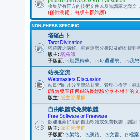
phpBB.com Docs & KB Translation
收集所有官方的技術文件以及知識庫之譯文
(僅供瀏覽，由版主群維護)
NON-PHPBB SPECIFIC
塔羅占卜
Tarot Divination
塔羅牌之講解、每週運勢分析以及網友疑難
版主:
塔羅師
子版面:
塔羅精華
、
每週運勢
、
我想
站長交流
Webmasters Discussion
站長們到此分享架站甘苦、管理心得等；歡
(請勿發表任何跟站長經驗分享不相干的文
版主:
版主管理群
自由軟體或免費軟體
Free Software or Freeware
歡迎推薦好用的自由軟體或免費軟體，謝謝
版主:
版主管理群
子版面:
架站
、
網路
、
文書
、
檔案