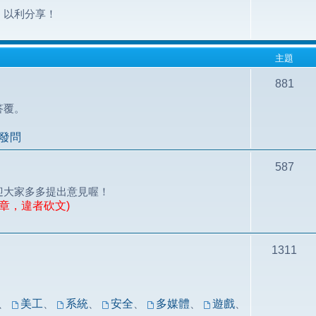
，以利分享！
主題
881
答覆。
發問
587
迎大家多多提出意見喔！
章，違者砍文)
1311
！
、
美工
、
系統
、
安全
、
多媒體
、
遊戲
、