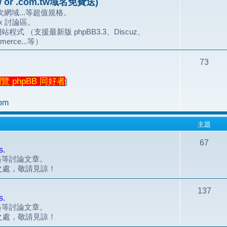
 or .com.tw域名免費送)
網域...等超值規格。
.x 討論區。
站程式 （支援最新版 phpBB3.3、Discuz、
merce...等）
73
 phpBB 同好者
]
om
主題
67
s.
風格等討論文章。
之處，敬請見諒！
137
s.
風格等討論文章。
之處，敬請見諒！