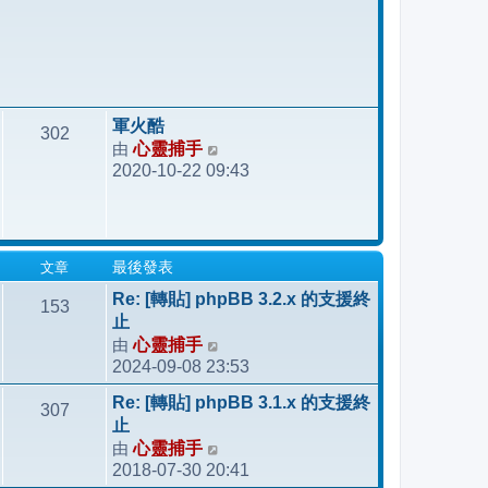
軍火酷
302
由
心靈捕手
檢
2020-10-22 09:43
視
最
後
發
文章
最後發表
表
Re: [轉貼] phpBB 3.2.x 的支援終
153
止
由
心靈捕手
檢
2024-09-08 23:53
視
最
Re: [轉貼] phpBB 3.1.x 的支援終
307
後
止
發
由
心靈捕手
檢
表
2018-07-30 20:41
視