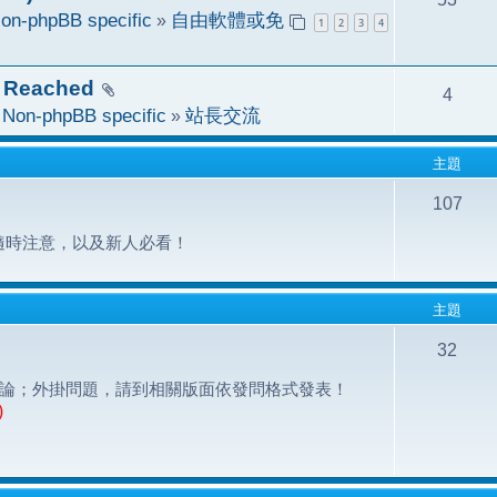
on-phpBB specific
»
自由軟體或免
1
2
3
4
 Reached
4
於
Non-phpBB specific
»
站長交流
主題
107
隨時注意，以及新人必看！
主題
32
之問題討論；外掛問題，請到相關版面依發問格式發表！
)