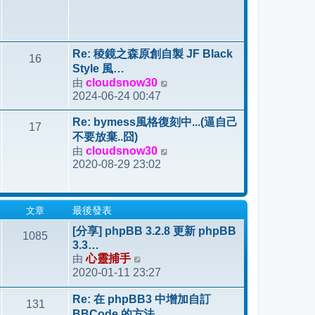
Re: 稜鏡之森原創自製 JF Black
16
Style 風…
由
cloudsnow30
檢
2024-06-24 00:47
視
最
Re: bymess風格復刻中...(逼自己
17
後
不要放棄..囧)
發
由
cloudsnow30
檢
表
2020-08-29 23:02
視
最
後
文章
最後發表
發
表
[分享] phpBB 3.2.8 更新 phpBB
1085
3.3…
由
心靈捕手
檢
2020-01-11 23:27
視
最
Re: 在 phpBB3 中增加自訂
131
後
BBCode 的方法