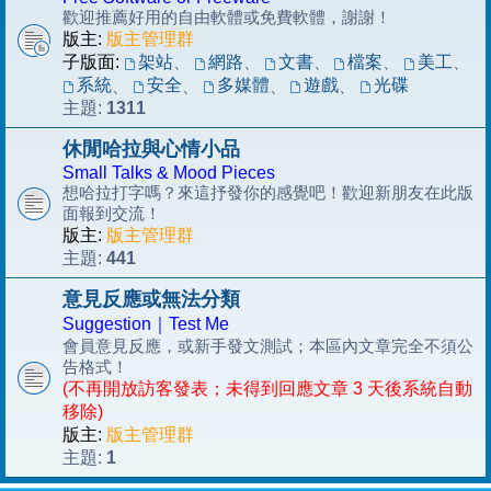
歡迎推薦好用的自由軟體或免費軟體，謝謝！
版主:
版主管理群
子版面:
架站
、
網路
、
文書
、
檔案
、
美工
、
系統
安全
多媒體
遊戲
光碟
、
、
、
、
1311
主題:
休閒哈拉與心情小品
Small Talks & Mood Pieces
想哈拉打字嗎？來這抒發你的感覺吧！歡迎新朋友在此版
面報到交流！
版主:
版主管理群
441
主題:
意見反應或無法分類
Suggestion｜Test Me
會員意見反應，或新手發文測試；本區內文章完全不須公
告格式！
(不再開放訪客發表；未得到回應文章 3 天後系統自動
移除)
版主:
版主管理群
1
主題: