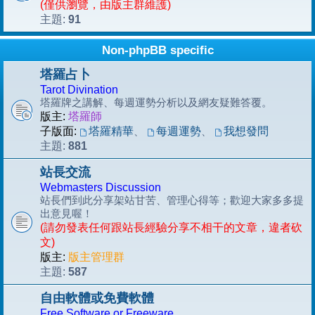
(僅供瀏覽，由版主群維護)
91
主題:
Non-phpBB specific
塔羅占卜
Tarot Divination
塔羅牌之講解、每週運勢分析以及網友疑難答覆。
版主:
塔羅師
子版面:
塔羅精華
、
每週運勢
、
我想發問
881
主題:
站長交流
Webmasters Discussion
站長們到此分享架站甘苦、管理心得等；歡迎大家多多提
出意見喔！
(請勿發表任何跟站長經驗分享不相干的文章，違者砍
文)
版主:
版主管理群
587
主題:
自由軟體或免費軟體
Free Software or Freeware