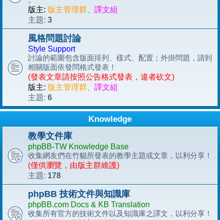
版主:
版主管理群
、
譯文組
3
主題:
風格問題討論
Style Support
討論的範圍包含版面排列、樣式、配置；外掛問題，請到
相關版面依發問格式發表！
(發表文章請按照公告格式發表，違者砍文)
版主:
版主管理群
、
譯文組
6
主題:
Knowledge
教學文件庫
phpBB-TW Knowledge Base
收集網友們在竹貓所發表的教學主題或文章，以利分享！
(僅供瀏覽，由版主群維護)
178
主題:
phpBB 技術文件與知識庫
phpBB.com Docs & KB Translation
收集所有官方的技術文件以及知識庫之譯文，以利分享！