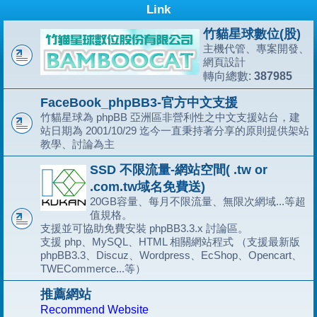
Link
竹貓星球數位(股)
主機代管、專案開發、
網頁設計
387985
轉向總數:
FaceBook_phpBB3-官方中文支援
竹貓星球為 phpBB 亞洲區非營利性之中文支援站台，建
站日期為 2001/10/29 迄今一直秉持著分享的原則提供架站
教學、討論為主
SSD 不限流量-網站空間( .tw or
.com.tw域名免費送)
20GB容量、每月不限流量、無限次網域...等超
值規格。
支援並可協助免費安裝 phpBB3.3.x 討論區。
支援 php、MySQL、HTML 相關網站程式 （支援最新版
phpBB3.3、Discuz、Wordpress、EcShop、Opencart、
TWECommerce...等）
推薦網站
Recommend Website