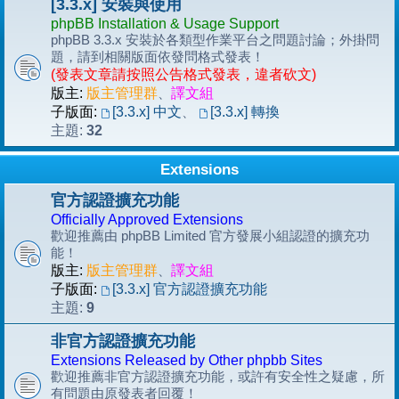
[3.3.x] 安裝與使用
phpBB Installation & Usage Support
phpBB 3.3.x 安裝於各類型作業平台之問題討論；外掛問
題，請到相關版面依發問格式發表！
(發表文章請按照公告格式發表，違者砍文)
版主:
版主管理群
、
譯文組
子版面:
[3.3.x] 中文
、
[3.3.x] 轉換
32
主題:
Extensions
官方認證擴充功能
Officially Approved Extensions
歡迎推薦由 phpBB Limited 官方發展小組認證的擴充功
能！
版主:
版主管理群
、
譯文組
子版面:
[3.3.x] 官方認證擴充功能
9
主題:
非官方認證擴充功能
Extensions Released by Other phpbb Sites
歡迎推薦非官方認證擴充功能，或許有安全性之疑慮，所
有問題由原發表者回覆！