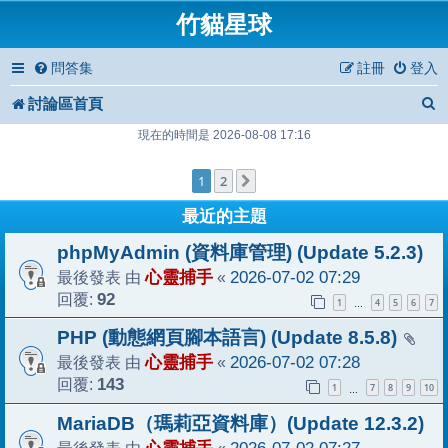
竹貓星球
問答集
註冊
登入
討論區首頁
現在的時間是 2026-08-08 17:16
1
2
下一頁
最近的主題
phpMyAdmin (資料庫管理) (Update 5.2.3)
最後發表 由
心靈捕手
«
2026-07-02 07:29
回覆:
92
1
4
5
6
7
…
PHP (動態網頁腳本語言) (Update 8.5.8)
最後發表 由
心靈捕手
«
2026-07-02 07:28
回覆:
143
1
7
8
9
10
…
MariaDB（瑪莉亞資料庫）(Update 12.3.2)
最後發表 由
«