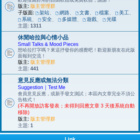
版主:
版主管理群
子版面:
架站
、
網路
、
文書
、
檔案
、
美工
、
系統
安全
多媒體
遊戲
光碟
、
、
、
、
1311
主題:
休閒哈拉與心情小品
Small Talks & Mood Pieces
想哈拉打字嗎？來這抒發你的感覺吧！歡迎新朋友在此版
面報到交流！
版主:
版主管理群
441
主題:
意見反應或無法分類
Suggestion｜Test Me
會員意見反應，或新手發文測試；本區內文章完全不須公
告格式！
(不再開放訪客發表；未得到回應文章 3 天後系統自動
移除)
版主:
版主管理群
1
主題:
Link