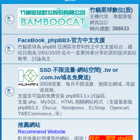
竹貓星球數位(股)
主機代管、專案開發、
網頁設計
388633
轉向總數:
FaceBook_phpBB3-官方中文支援
竹貓星球為 phpBB 亞洲區非營利性之中文支援站台，建
站日期為 2001/10/29 迄今一直秉持著分享的原則提供架站
教學、討論為主
SSD 不限流量-網站空間( .tw or
.com.tw域名免費送)
20GB容量、每月不限流量、無限次網域...等超
值規格。
支援並可協助免費安裝 phpBB3.3.x 討論區。
支援 php、MySQL、HTML 相關網站程式 （支援最新版
phpBB3.3、Discuz、Wordpress、EcShop、Opencart、
TWECommerce...等）
推薦網站
Recommend Website
按此，瀏覽 phpBB
歡迎推薦好用優質的網站，謝謝！[