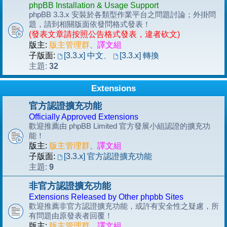
phpBB Installation & Usage Support
phpBB 3.3.x 安裝於各類型作業平台之問題討論；外掛問
題，請到相關版面依發問格式發表！
(發表文章請按照公告格式發表，違者砍文)
版主:
版主管理群
、
譯文組
子版面:
[3.3.x] 中文
、
[3.3.x] 轉換
32
主題:
Extensions
官方認證擴充功能
Officially Approved Extensions
歡迎推薦由 phpBB Limited 官方發展小組認證的擴充功
能！
版主:
版主管理群
、
譯文組
子版面:
[3.3.x] 官方認證擴充功能
9
主題:
非官方認證擴充功能
Extensions Released by Other phpbb Sites
歡迎推薦非官方認證擴充功能，或許有安全性之疑慮，所
有問題由原發表者回覆！
版主:
版主管理群
、
譯文組