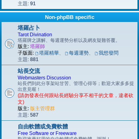
91
主題:
Non-phpBB specific
塔羅占卜
Tarot Divination
塔羅牌之講解、每週運勢分析以及網友疑難答覆。
版主:
塔羅師
子版面:
塔羅精華
、
每週運勢
、
我想發問
881
主題:
站長交流
Webmasters Discussion
站長們到此分享架站甘苦、管理心得等；歡迎大家多多提
出意見喔！
(請勿發表任何跟站長經驗分享不相干的文章，違者砍
文)
版主:
版主管理群
587
主題:
自由軟體或免費軟體
Free Software or Freeware
歡迎推薦好用的自由軟體或免費軟體，謝謝！