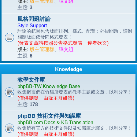
版主:
版主管理群
、
譯文組
3
主題:
風格問題討論
Style Support
討論的範圍包含版面排列、樣式、配置；外掛問題，請到
相關版面依發問格式發表！
(發表文章請按照公告格式發表，違者砍文)
版主:
版主管理群
、
譯文組
6
主題:
Knowledge
教學文件庫
phpBB-TW Knowledge Base
收集網友們在竹貓所發表的教學主題或文章，以利分享！
(僅供瀏覽，由版主群維護)
178
主題:
phpBB 技術文件與知識庫
phpBB.com Docs & KB Translation
收集所有官方的技術文件以及知識庫之譯文，以利分享！
(僅供瀏覽，由版主群維護)