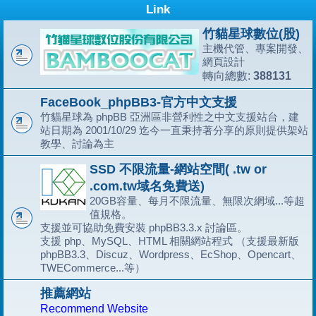
Link
竹貓星球數位(股)
主機代管、專案開發、
網頁設計
388131
轉向總數:
FaceBook_phpBB3-官方中文支援
竹貓星球為 phpBB 亞洲區非營利性之中文支援站台，建
站日期為 2001/10/29 迄今一直秉持著分享的原則提供架站
教學、討論為主
SSD 不限流量-網站空間( .tw or
.com.tw域名免費送)
20GB容量、每月不限流量、無限次網域...等超
值規格。
支援並可協助免費安裝 phpBB3.3.x 討論區。
支援 php、MySQL、HTML 相關網站程式 （支援最新版
phpBB3.3、Discuz、Wordpress、EcShop、Opencart、
TWECommerce...等）
推薦網站
Recommend Website