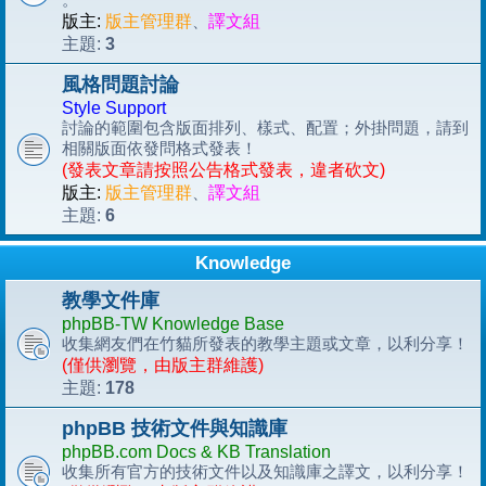
版主:
版主管理群
、
譯文組
3
主題:
風格問題討論
Style Support
討論的範圍包含版面排列、樣式、配置；外掛問題，請到
相關版面依發問格式發表！
(發表文章請按照公告格式發表，違者砍文)
版主:
版主管理群
、
譯文組
6
主題:
Knowledge
教學文件庫
phpBB-TW Knowledge Base
收集網友們在竹貓所發表的教學主題或文章，以利分享！
(僅供瀏覽，由版主群維護)
178
主題:
phpBB 技術文件與知識庫
phpBB.com Docs & KB Translation
收集所有官方的技術文件以及知識庫之譯文，以利分享！