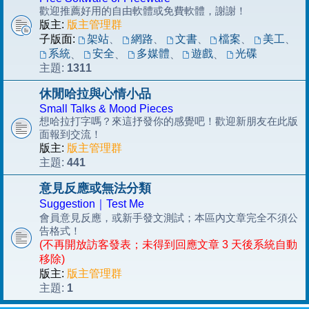
歡迎推薦好用的自由軟體或免費軟體，謝謝！
版主:
版主管理群
子版面:
架站
、
網路
、
文書
、
檔案
、
美工
、
系統
安全
多媒體
遊戲
光碟
、
、
、
、
1311
主題:
休閒哈拉與心情小品
Small Talks & Mood Pieces
想哈拉打字嗎？來這抒發你的感覺吧！歡迎新朋友在此版
面報到交流！
版主:
版主管理群
441
主題:
意見反應或無法分類
Suggestion｜Test Me
會員意見反應，或新手發文測試；本區內文章完全不須公
告格式！
(不再開放訪客發表；未得到回應文章 3 天後系統自動
移除)
版主:
版主管理群
1
主題: