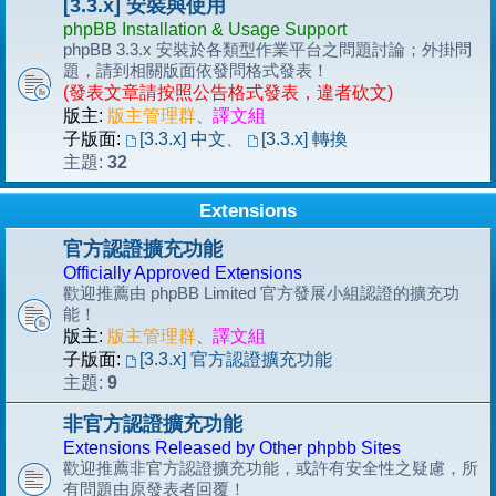
[3.3.x] 安裝與使用
phpBB Installation & Usage Support
phpBB 3.3.x 安裝於各類型作業平台之問題討論；外掛問
題，請到相關版面依發問格式發表！
(發表文章請按照公告格式發表，違者砍文)
版主:
版主管理群
、
譯文組
子版面:
[3.3.x] 中文
、
[3.3.x] 轉換
32
主題:
Extensions
官方認證擴充功能
Officially Approved Extensions
歡迎推薦由 phpBB Limited 官方發展小組認證的擴充功
能！
版主:
版主管理群
、
譯文組
子版面:
[3.3.x] 官方認證擴充功能
9
主題:
非官方認證擴充功能
Extensions Released by Other phpbb Sites
歡迎推薦非官方認證擴充功能，或許有安全性之疑慮，所
有問題由原發表者回覆！