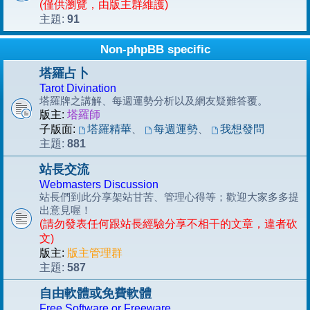
(僅供瀏覽，由版主群維護)
91
主題:
Non-phpBB specific
塔羅占卜
Tarot Divination
塔羅牌之講解、每週運勢分析以及網友疑難答覆。
版主:
塔羅師
子版面:
塔羅精華
、
每週運勢
、
我想發問
881
主題:
站長交流
Webmasters Discussion
站長們到此分享架站甘苦、管理心得等；歡迎大家多多提
出意見喔！
(請勿發表任何跟站長經驗分享不相干的文章，違者砍
文)
版主:
版主管理群
587
主題:
自由軟體或免費軟體
Free Software or Freeware