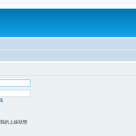
碼
我的上線狀態