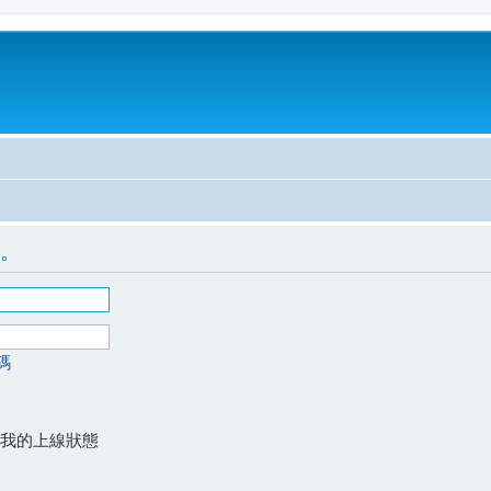
。
碼
我的上線狀態