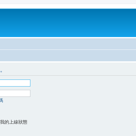
。
碼
我的上線狀態