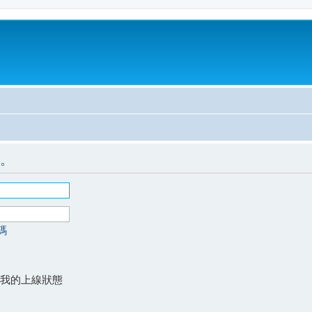
。
碼
我的上線狀態