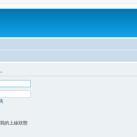
。
碼
我的上線狀態