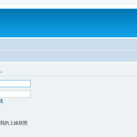
。
碼
我的上線狀態