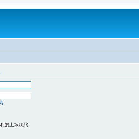
。
碼
我的上線狀態