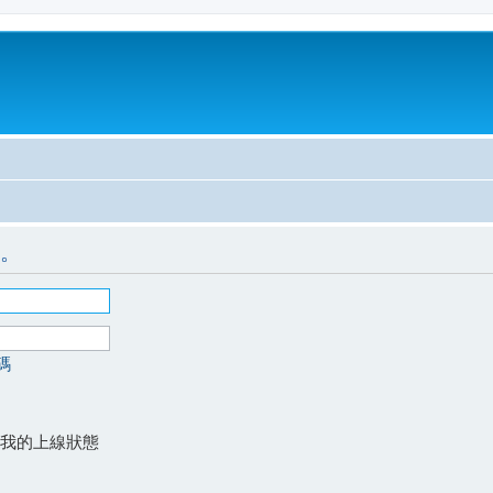
。
碼
我的上線狀態