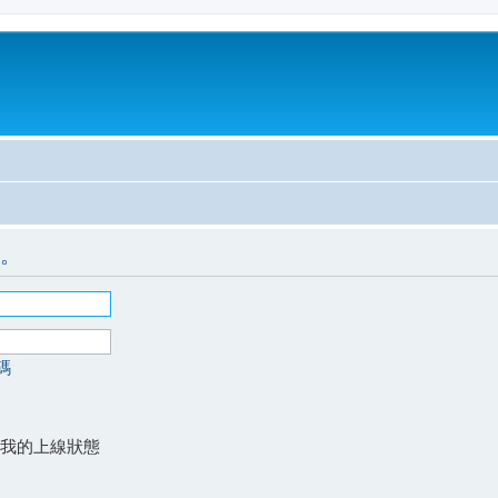
。
碼
我的上線狀態