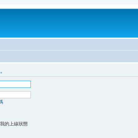
。
碼
我的上線狀態