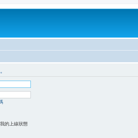
。
碼
我的上線狀態