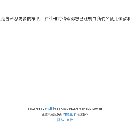
但是會給您更多的權限。在註冊前請確認您已經明白我們的使用條款
phpBB
Powered by
® Forum Software © phpBB Limited
竹貓星球
正體中文語系由
維護製作
隱私
條款
|