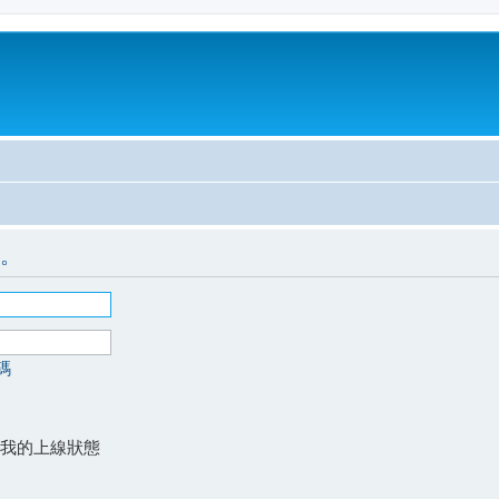
。
碼
我的上線狀態