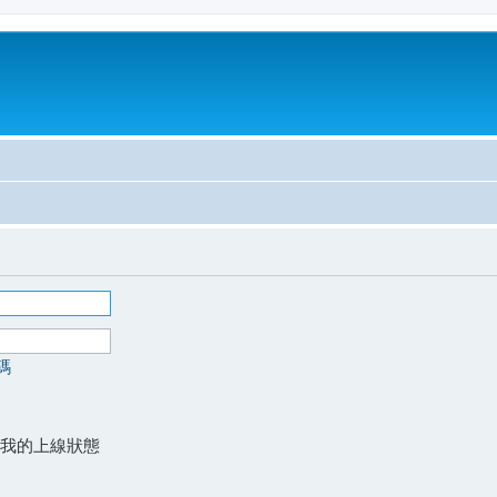
碼
我的上線狀態